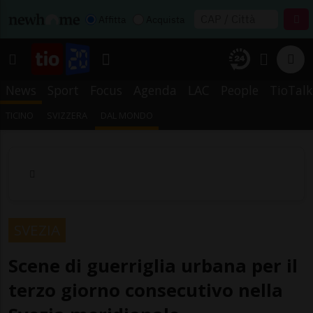
Affitta
Acquista
News
Sport
Focus
Agenda
LAC
People
TioTalk
TICINO
SVIZZERA
DAL MONDO
SVEZIA
Scene di guerriglia urbana per il
terzo giorno consecutivo nella