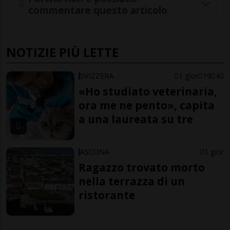
commentare questo articolo
NOTIZIE PIÙ LETTE
SVIZZERA
1 gior
19
42
«Ho studiato veterinaria,
ora me ne pento», capita
a una laureata su tre
ASCONA
1 gior
Ragazzo trovato morto
nella terrazza di un
ristorante