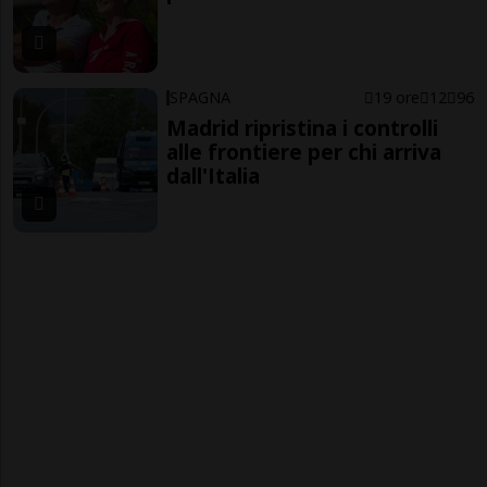
SPAGNA
19 ore
12
96
Madrid ripristina i controlli
alle frontiere per chi arriva
dall'Italia