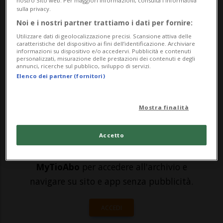
nostro Sito web. Per maggiori informazioni, consulta l'Informativa
sulla privacy.
cassonetti della spazzatura per
Noi e i nostri partner trattiamo i dati per fornire:
rappresaglia alla decisione delle autorità
Utilizzare dati di geolocalizzazione precisi. Scansione attiva delle
caratteristiche del dispositivo ai fini dell’identificazione. Archiviare
di spostare a Malmö una manifestazione
informazioni su dispositivo e/o accedervi. Pubblicità e contenuti
personalizzati, misurazione delle prestazioni dei contenuti e degli
p...
annunci, ricerche sul pubblico, sviluppo di servizi.
Elenco dei partner (fornitori)
🔐 Sblocca il nostro archivio
Mostra finalità
esclusivo!
Accetto
Sottoscrivi un abbonamento
Archivio
per
leggere questo articolo, oppure scegli
MyTioAbo
per accedere all'archivio e
navigare su sito e app senza pubblicità.
ACCEDI