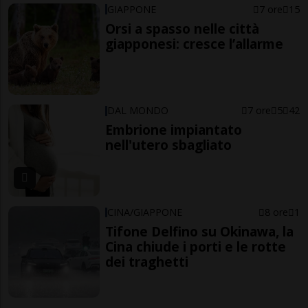
GIAPPONE
7 ore
15
Orsi a spasso nelle città
giapponesi: cresce l’allarme
DAL MONDO
7 ore
5
42
Embrione impiantato
nell'utero sbagliato
CINA/GIAPPONE
8 ore
1
Tifone Delfino su Okinawa, la
Cina chiude i porti e le rotte
dei traghetti