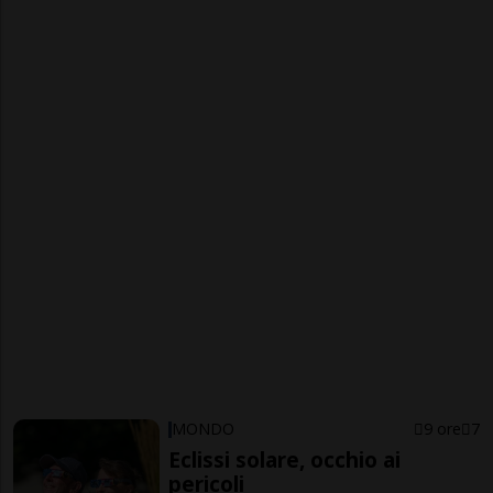
MONDO
9 ore
7
Eclissi solare, occhio ai
pericoli