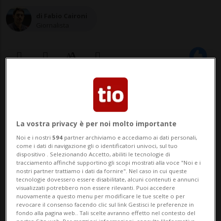
di Fabio Caironi
Giornalista
17 apr 2022 - 13:50
La vostra privacy è per noi molto importante
Noi e i nostri
594
partner archiviamo e accediamo ai dati personali,
come i dati di navigazione gli o identificatori univoci, sul tuo
dispositivo . Selezionando Accetto, abiliti le tecnologie di
tracciamento affinché supportino gli scopi mostrati alla voce "Noi e i
nostri partner trattiamo i dati da fornire". Nel caso in cui queste
tecnologie dovessero essere disabilitate, alcuni contenuti e annunci
STOCCOLMA - Nuova notte di disordini nel
visualizzati potrebbero non essere rilevanti. Puoi accedere
nuovamente a questo menu per modificare le tue scelte o per
sud della Svezia: circa 100 persone hanno
revocare il consenso facendo clic sul link Gestisci le preferenze in
fondo alla pagina web.. Tali scelte avranno effetto nel contesto del
dato fuoco a veicoli, pneumatici e