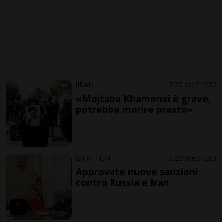
IRAN
20 ore
1
52
«Mojtaba Khamenei è grave,
potrebbe morire presto»
STATI UNITI
22 ore
1
83
Approvate nuove sanzioni
contro Russia e Iran