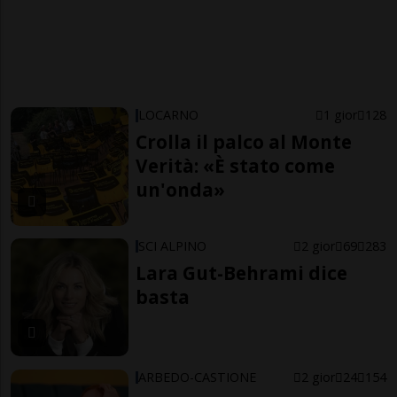
LOCARNO
1 gior
128
Crolla il palco al Monte
Verità: «È stato come
un'onda»
SCI ALPINO
2 gior
69
283
Lara Gut-Behrami dice
basta
ARBEDO-CASTIONE
2 gior
24
154