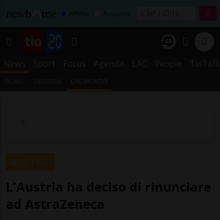
Affitta
Acquista
News
Sport
Focus
Agenda
LAC
People
TioTalk
TICINO
SVIZZERA
DAL MONDO
AUSTRIA
L'Austria ha deciso di rinunciare
ad AstraZeneca