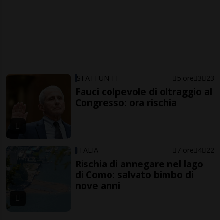
STATI UNITI
5 ore
3
23
Fauci colpevole di oltraggio al
Congresso: ora rischia
ITALIA
7 ore
4
22
Rischia di annegare nel lago
di Como: salvato bimbo di
nove anni