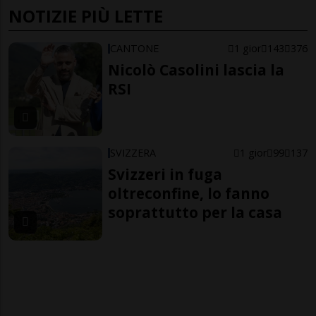
NOTIZIE PIÙ LETTE
CANTONE
1 gior
143
376
Nicolò Casolini lascia la
RSI
SVIZZERA
1 gior
99
137
Svizzeri in fuga
oltreconfine, lo fanno
soprattutto per la casa