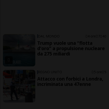
DAL MONDO
4 ore
7
40
Trump vuole una “flotta
d'oro” a propulsione nucleare
da 275 miliardi
REGNO UNITO
5 ore
5
Attacco con forbici a Londra,
incriminata una 47enne