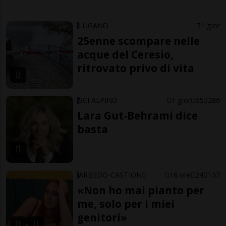
LUGANO
1 gior
25enne scompare nelle
acque del Ceresio,
ritrovato privo di vita
SCI ALPINO
1 gior
65
286
Lara Gut-Behrami dice
basta
ARBEDO-CASTIONE
16 ore
24
157
«Non ho mai pianto per
me, solo per i miei
genitori»