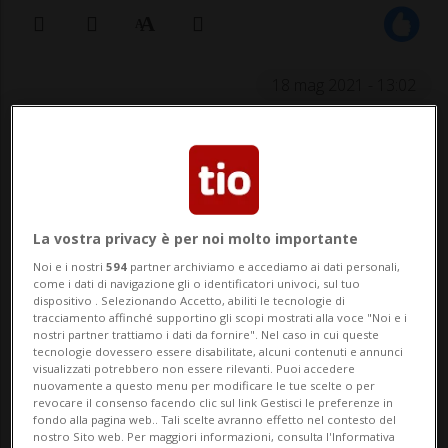
18 mag 2021 - 13:02
La vostra privacy è per noi molto importante
Noi e i nostri
594
partner archiviamo e accediamo ai dati personali,
VIENNA - Anche l'Austria ha deciso di
come i dati di navigazione gli o identificatori univoci, sul tuo
dispositivo . Selezionando Accetto, abiliti le tecnologie di
rinunciare gradualmente a somministrare
tracciamento affinché supportino gli scopi mostrati alla voce "Noi e i
nostri partner trattiamo i dati da fornire". Nel caso in cui queste
il vaccino Vaxzevria, ovvero quello anti-
tecnologie dovessero essere disabilitate, alcuni contenuti e annunci
visualizzati potrebbero non essere rilevanti. Puoi accedere
coronavirus di AstraZeneca. L'annuncio è
nuovamente a questo menu per modificare le tue scelte o per
revocare il consenso facendo clic sul link Gestisci le preferenze in
stato dato dal ministro della
fondo alla pagina web.. Tali scelte avranno effetto nel contesto del
nostro Sito web. Per maggiori informazioni, consulta l'Informativa