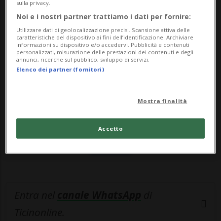
Salute Wolfgang Mückstein. «Prob...
sulla privacy.
Noi e i nostri partner trattiamo i dati per fornire:
Utilizzare dati di geolocalizzazione precisi. Scansione attiva delle
🔐 Sblocca il nostro archivio
caratteristiche del dispositivo ai fini dell’identificazione. Archiviare
informazioni su dispositivo e/o accedervi. Pubblicità e contenuti
esclusivo!
personalizzati, misurazione delle prestazioni dei contenuti e degli
annunci, ricerche sul pubblico, sviluppo di servizi.
Elenco dei partner (fornitori)
Sottoscrivi un abbonamento
Archivio
per
leggere questo articolo, oppure scegli
Mostra finalità
MyTioAbo
per accedere all'archivio e
navigare su sito e app senza pubblicità.
Accetto
ACCEDI
Entra nel
canale WhatsApp
di
Ticinonline.