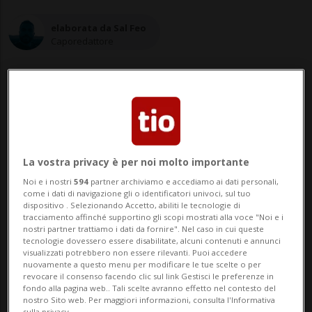
elaborata da Sal Feo
Caporedattore
17 nov 2020 - 17:06
La vostra privacy è per noi molto importante
STRASBURGO - "Secondo Europol la
Noi e i nostri
594
partner archiviamo e accediamo ai dati personali,
maggior parte delle immagini di abusi su
come i dati di navigazione gli o identificatori univoci, sul tuo
dispositivo . Selezionando Accetto, abiliti le tecnologie di
minori che circolano oggi su internet sono
tracciamento affinché supportino gli scopi mostrati alla voce "Noi e i
nostri partner trattiamo i dati da fornire". Nel caso in cui queste
state generate dai minori stessi che non
tecnologie dovessero essere disabilitate, alcuni contenuti e annunci
visualizzati potrebbero non essere rilevanti. Puoi accedere
hanno pensato al fatto che queste
nuovamente a questo menu per modificare le tue scelte o per
revocare il consenso facendo clic sul link Gestisci le preferenze in
immagini potevano un giorno sfuggire al
fondo alla pagina web.. Tali scelte avranno effetto nel contesto del
nostro Sito web. Per maggiori informazioni, consulta l'Informativa
sulla privacy.