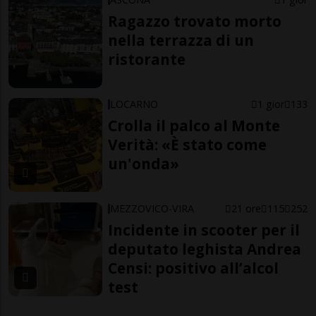
Ragazzo trovato morto
nella terrazza di un
ristorante
LOCARNO
1 gior
133
Crolla il palco al Monte
Verità: «È stato come
un'onda»
MEZZOVICO-VIRA
21 ore
115
252
Incidente in scooter per il
deputato leghista Andrea
Censi: positivo all’alcol
test