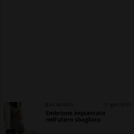
DAL MONDO
1 gior
6
55
Embrione impiantato
nell'utero sbagliato