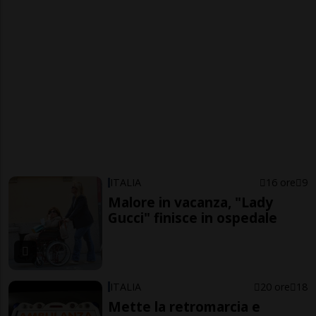
ITALIA
16 ore
9
Malore in vacanza, "Lady
Gucci" finisce in ospedale
ITALIA
20 ore
18
Mette la retromarcia e