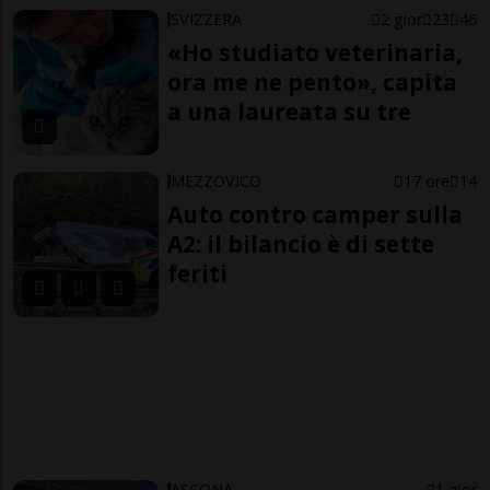
SVIZZERA
2 gior
23
46
«Ho studiato veterinaria,
ora me ne pento», capita
a una laureata su tre
MEZZOVICO
17 ore
14
Auto contro camper sulla
A2: il bilancio è di sette
feriti
ASCONA
1 gior