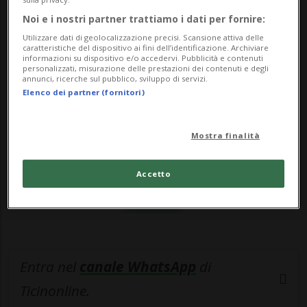
loro controllo". L...
Noi e i nostri partner trattiamo i dati per fornire:
Utilizzare dati di geolocalizzazione precisi. Scansione attiva delle
🔐 Sblocca il nostro archivio
caratteristiche del dispositivo ai fini dell’identificazione. Archiviare
informazioni su dispositivo e/o accedervi. Pubblicità e contenuti
esclusivo!
personalizzati, misurazione delle prestazioni dei contenuti e degli
annunci, ricerche sul pubblico, sviluppo di servizi.
Elenco dei partner (fornitori)
Sottoscrivi un abbonamento
Archivio
per
leggere questo articolo, oppure scegli
Mostra finalità
MyTioAbo
per accedere all'archivio e
navigare su sito e app senza pubblicità.
Accetto
ACCEDI
Entra nel
canale WhatsApp
di
Ticinonline.