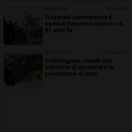
GIAPPONE
2 ore
3
3
Nagasaki commemora il
bombardamento atomico di
81 anni fa
STATI UNITI
2 ore
2
17
Il Pentagono chiede alle
industrie di accelerare la
produzione di armi