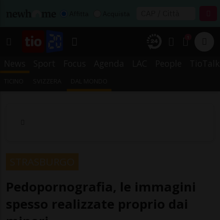
Affitta
Acquista
1
News
Sport
Focus
Agenda
LAC
People
TioTalk
TICINO
SVIZZERA
DAL MONDO
STRASBURGO
Pedopornografia, le immagini
spesso realizzate proprio dai