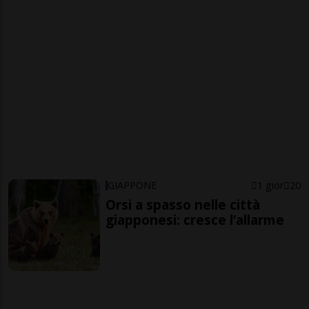
GIAPPONE
1 gior
20
Orsi a spasso nelle città
giapponesi: cresce l’allarme