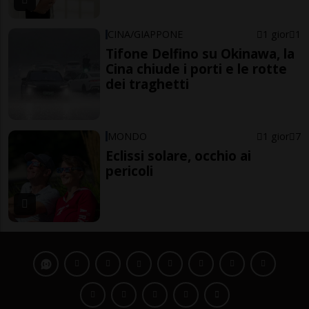
CINA/GIAPPONE
1 gior
1
Tifone Delfino su Okinawa, la
Cina chiude i porti e le rotte
dei traghetti
MONDO
1 gior
7
Eclissi solare, occhio ai
pericoli