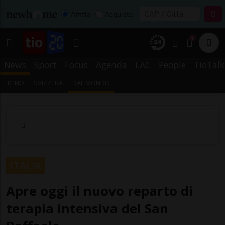
Affitta
Acquista
1
News
Sport
Focus
Agenda
LAC
People
TioTalk
TICINO
SVIZZERA
DAL MONDO
ITALIA
Apre oggi il nuovo reparto di
terapia intensiva del San