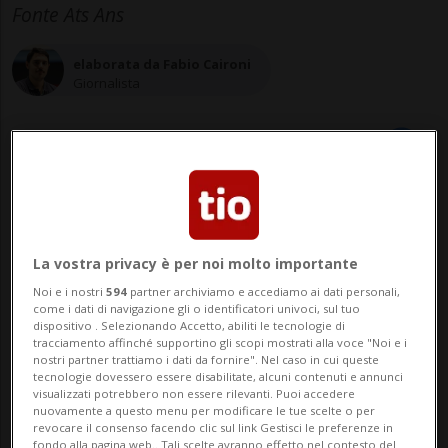
Fonte Ats Ans
elaborata da Fabio Caironi
Giornalista
23 mar 2020 - 09:57
Aggiornamento 11:11
La vostra privacy è per noi molto importante
Noi e i nostri
594
partner archiviamo e accediamo ai dati personali,
come i dati di navigazione gli o identificatori univoci, sul tuo
dispositivo . Selezionando Accetto, abiliti le tecnologie di
tracciamento affinché supportino gli scopi mostrati alla voce "Noi e i
nostri partner trattiamo i dati da fornire". Nel caso in cui queste
tecnologie dovessero essere disabilitate, alcuni contenuti e annunci
visualizzati potrebbero non essere rilevanti. Puoi accedere
MILANO - Entreranno questa mattina i
nuovamente a questo menu per modificare le tue scelte o per
revocare il consenso facendo clic sul link Gestisci le preferenze in
primi pazienti nel nuovo reparto di terapia
fondo alla pagina web.. Tali scelte avranno effetto nel contesto del