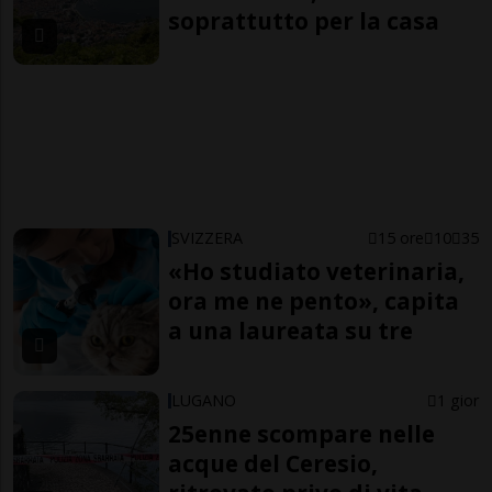
soprattutto per la casa
SVIZZERA
15 ore
10
35
«Ho studiato veterinaria,
ora me ne pento», capita
a una laureata su tre
LUGANO
1 gior
25enne scompare nelle
acque del Ceresio,