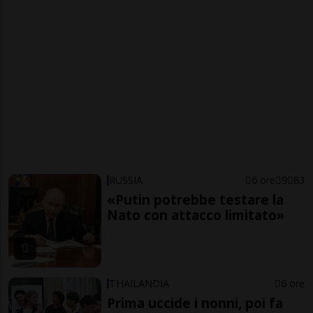
RUSSIA
6 ore
9
83
«Putin potrebbe testare la
Nato con attacco limitato»
THAILANDIA
6 ore
Prima uccide i nonni, poi fa