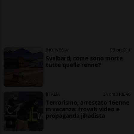
NORVEGIA
3 ore
11
Svalbard, come sono morte
tutte quelle renne?
ITALIA
4 ore
10
46
Terrorismo, arrestato 16enne
in vacanza: trovati video e
propaganda jihadista