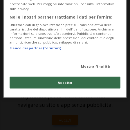
nostro Sito web. Per maggiori informazioni, consulta l'Informativa
intensiva costruito dall'ospedale San
sulla privacy.
Raffaele di Milano. La tensostruttura è
Noi e i nostri partner trattiamo i dati per fornire:
Utilizzare dati di geolocalizzazione precisi. Scansione attiva delle
dotata di 14 posti letto di terapia
caratteristiche del dispositivo ai fini dell’identificazione. Archiviare
informazioni su dispositivo e/o accedervi. Pubblicità e contenuti
intensiva ed è stata realizzata in 1...
personalizzati, misurazione delle prestazioni dei contenuti e degli
annunci, ricerche sul pubblico, sviluppo di servizi.
Elenco dei partner (fornitori)
🔐 Sblocca il nostro archivio
esclusivo!
Mostra finalità
Sottoscrivi un abbonamento
Archivio
per
Accetto
leggere questo articolo, oppure scegli
MyTioAbo
per accedere all'archivio e
navigare su sito e app senza pubblicità.
ACCEDI