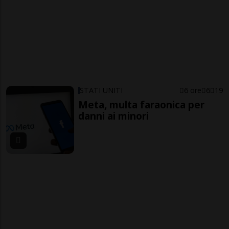
STATI UNITI
6 ore
6
19
Meta, multa faraonica per
danni ai minori