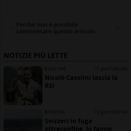
Perché non è possibile
commentare questo articolo
NOTIZIE PIÙ LETTE
CANTONE
1 gior
158
383
Nicolò Casolini lascia la
RSI
SVIZZERA
2 gior
102
143
Svizzeri in fuga
oltreconfine, lo fanno