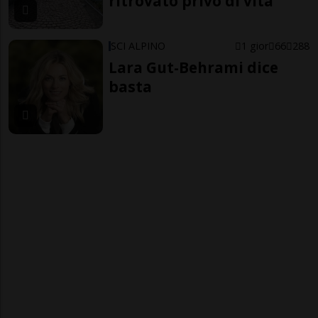
ritrovato privo di vita
SCI ALPINO
1 gior
66
288
Lara Gut-Behrami dice
basta