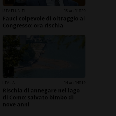
STATI UNITI
3 ore
1
20
Fauci colpevole di oltraggio al
Congresso: ora rischia
ITALIA
4 ore
4
19
Rischia di annegare nel lago
di Como: salvato bimbo di
nove anni