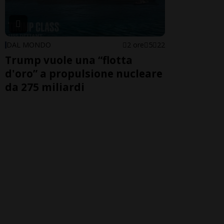
DAL MONDO
2 ore
5
22
Trump vuole una “flotta
d'oro” a propulsione nucleare
da 275 miliardi