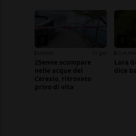
LUGANO
1 gior
SCI ALPI
25enne scompare
Lara G
nelle acque del
dice b
Ceresio, ritrovato
privo di vita