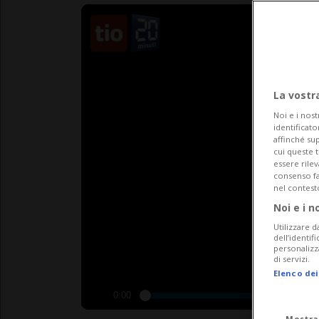
La vostr
Noi e i nost
identificato
affinché sup
cui queste 
essere rile
consenso fac
nel contest
Noi e i n
Utilizzare d
dell’identif
personalizz
di servizi.
Elenco dei
0:00
Mostra