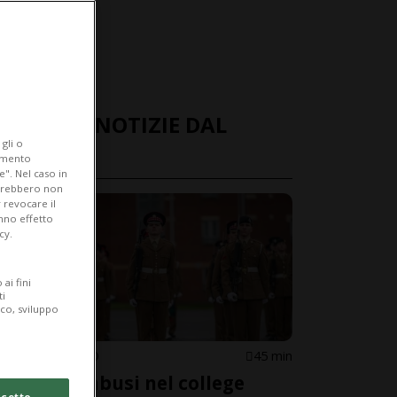
ULTIME NOTIZIE DAL
gli o
MONDO
iamento
e". Nel caso in
potrebbero non
 revocare il
anno effetto
cy.
ai fini
ti
ico, sviluppo
REGNO UNITO
45 min
Stupri e abusi nel college
cetto