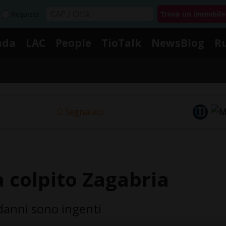
Acquista
nda
LAC
People
TioTalk
NewsBlog
R
Segnalaci
a colpito Zagabria
 danni sono ingenti