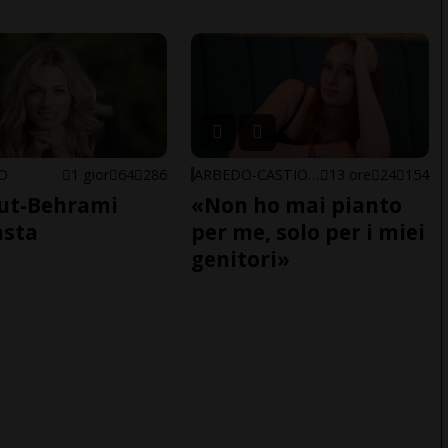
NO
1 gior
64
286
ARBEDO-CASTIONE
13 ore
24
154
ut-Behrami
«Non ho mai pianto
asta
per me, solo per i miei
genitori»