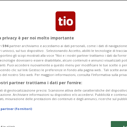
a privacy è per noi molto importante
ri
594
partner archiviamo e accediamo ai dati personali, come i dati di navigazione 
ri univoci, sul tuo dispositivo . Selezionando Accetto, abiliti le tecnologie di tracc
portino gli scopi mostrati alla voce "Noi e i nostri partner trattiamo i dati da fornir
tecnologie dovessero essere disabilitate, alcuni contenuti e annunci visualizzati 
vanti. Puoi accedere nuovamente a questo menu per modificare le tue scelte o per
endo clic sul link Gestisci le preferenze in fondo alla pagina web.. Tali scelte avr
o del nostro Sito web. Per maggiori informazioni, consulta l'Informativa sulla priva
ostri partner trattiamo i dati per fornire:
ati di geolocalizzazione precisi. Scansione attiva delle caratteristiche del dispositivo 
icazione. Archiviare informazioni su dispositivo e/o accedervi. Pubblicità e contenu
ati, misurazione delle prestazioni dei contenuti e degli annunci, ricerche sul pubbl
 partner (fornitori)
0:26
 finalità
Ac