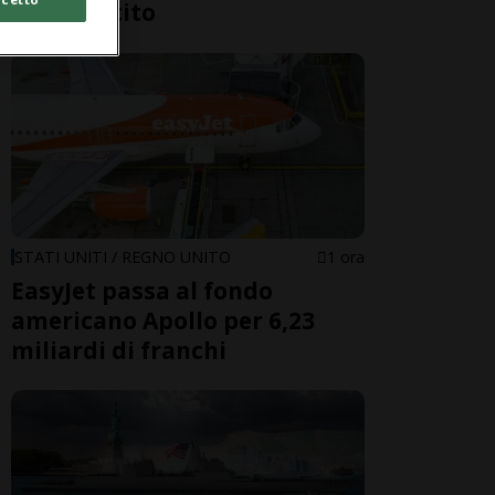
dell’esercito
STATI UNITI / REGNO UNITO
1 ora
EasyJet passa al fondo
americano Apollo per 6,23
miliardi di franchi