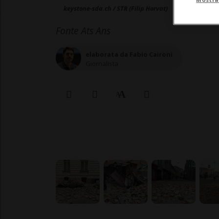
keystone-sda.ch / STR (Filip Horvat)
Fonte Ats Ans
elaborata da Fabio Caironi
Giornalista