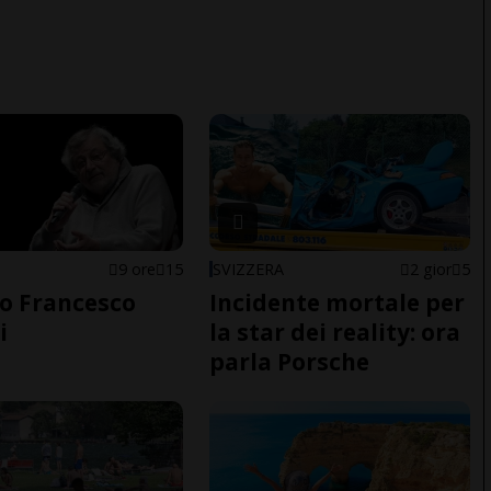
9 ore
15
SVIZZERA
2 gior
5
o Francesco
Incidente mortale per
i
la star dei reality: ora
parla Porsche