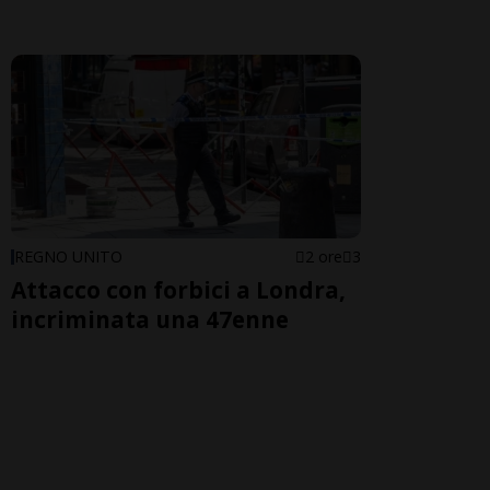
REGNO UNITO
2 ore
3
Attacco con forbici a Londra,
incriminata una 47enne