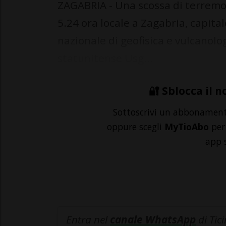
ZAGABRIA - Una scossa di terremot
5.24 ora locale a Zagabria, capital
nazionale di geofisica e vulcanolog
statunitense Usg...
🔐 Sblocca il n
Sottoscrivi un abbonamen
oppure scegli
MyTioAbo
per 
app 
Entra nel
canale WhatsApp
di Tic