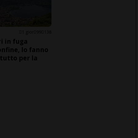
1 gior
99
138
i in fuga
onfine, lo fanno
tutto per la