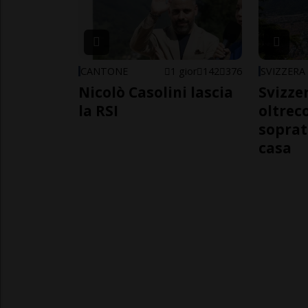
CANTONE
1 gior
142
376
SVIZZERA
Nicolò Casolini lascia
Svizzer
la RSI
oltrec
soprat
casa