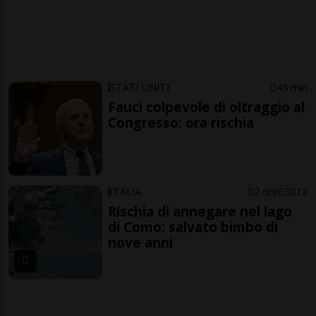
STATI UNITI
45 min
Fauci colpevole di oltraggio al
Congresso: ora rischia
ITALIA
2 ore
3
12
Rischia di annegare nel lago
di Como: salvato bimbo di
nove anni