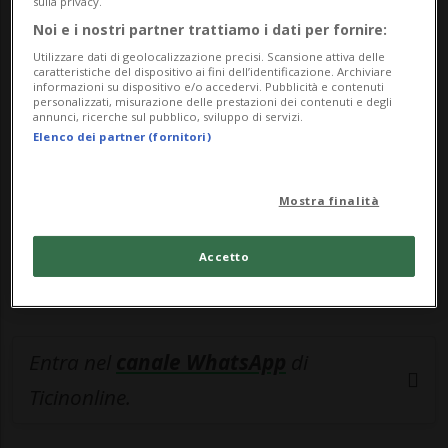
sulla privacy.
Noi e i nostri partner trattiamo i dati per fornire:
🔐 Sblocca il nostro archivio
Utilizzare dati di geolocalizzazione precisi. Scansione attiva delle
caratteristiche del dispositivo ai fini dell’identificazione. Archiviare
esclusivo!
informazioni su dispositivo e/o accedervi. Pubblicità e contenuti
personalizzati, misurazione delle prestazioni dei contenuti e degli
Sottoscrivi un abbonamento
Archivio
per
annunci, ricerche sul pubblico, sviluppo di servizi.
Elenco dei partner (fornitori)
leggere questo articolo, oppure scegli
MyTioAbo
per accedere all'archivio e
Mostra finalità
navigare su sito e app senza pubblicità.
Accetto
ACCEDI
Entra nel
canale WhatsApp
di
Ticinonline.