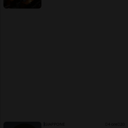
GIAPPONE
4 ore
20