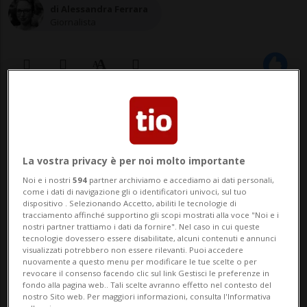
di Alessandra Ferrara
Giornalista
12 mar 2020 - 09:25
FORLÌ - Proseguono i controlli attivati per
La vostra privacy è per noi molto importante
verificare l'applicazione del decreto
Noi e i nostri
594
partner archiviamo e accediamo ai dati personali,
come i dati di navigazione gli o identificatori univoci, sul tuo
italiano in relazione all'emergenza
dispositivo . Selezionando Accetto, abiliti le tecnologie di
tracciamento affinché supportino gli scopi mostrati alla voce "Noi e i
coronavirus. Nella provincia di Forlì-
nostri partner trattiamo i dati da fornire". Nel caso in cui queste
tecnologie dovessero essere disabilitate, alcuni contenuti e annunci
Cesena sono scattate le prime tre
visualizzati potrebbero non essere rilevanti. Puoi accedere
nuovamente a questo menu per modificare le tue scelte o per
denunce da parte dei carabinieri. La
revocare il consenso facendo clic sul link Gestisci le preferenze in
fondo alla pagina web.. Tali scelte avranno effetto nel contesto del
prima rig...
nostro Sito web. Per maggiori informazioni, consulta l'Informativa