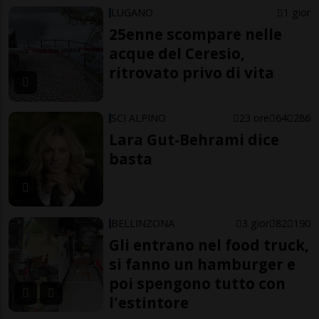
LUGANO
1 gior
25enne scompare nelle
acque del Ceresio,
ritrovato privo di vita
SCI ALPINO
23 ore
64
286
Lara Gut-Behrami dice
basta
BELLINZONA
3 gior
82
190
Gli entrano nel food truck,
si fanno un hamburger e
poi spengono tutto con
l'estintore