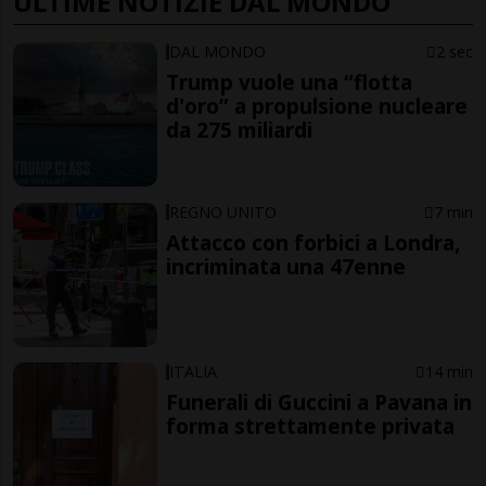
ULTIME NOTIZIE DAL MONDO
DAL MONDO
2 sec
Trump vuole una “flotta
d'oro” a propulsione nucleare
da 275 miliardi
REGNO UNITO
7 min
Attacco con forbici a Londra,
incriminata una 47enne
ITALIA
14 min
Funerali di Guccini a Pavana in
forma strettamente privata