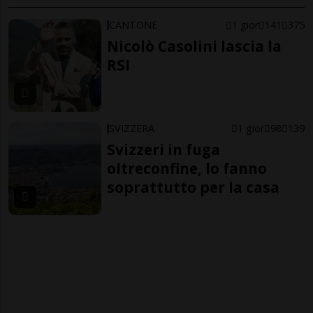
CANTONE
1 gior
141
375
Nicolò Casolini lascia la
RSI
SVIZZERA
1 gior
98
139
Svizzeri in fuga
oltreconfine, lo fanno
soprattutto per la casa