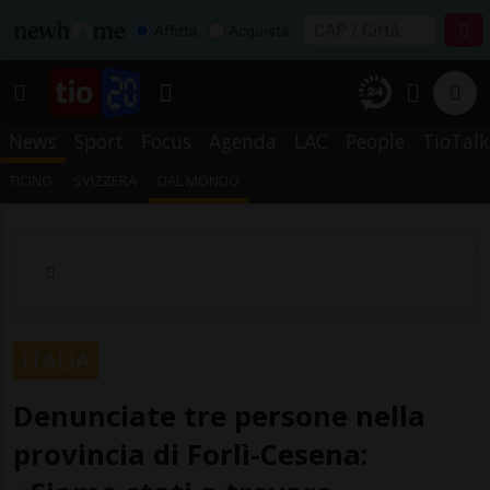
Affitta
Acquista
News
Sport
Focus
Agenda
LAC
People
TioTalk
TICINO
SVIZZERA
DAL MONDO
ITALIA
Denunciate tre persone nella
provincia di Forlì-Cesena: