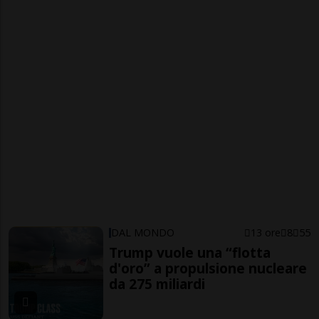
DAL MONDO
13 ore
8
55
Trump vuole una “flotta
d'oro” a propulsione nucleare
da 275 miliardi