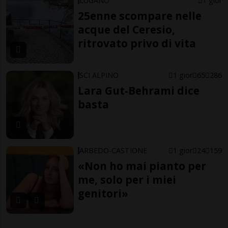
LUGANO
1 gior
25enne scompare nelle
acque del Ceresio,
ritrovato privo di vita
SCI ALPINO
1 gior
65
286
Lara Gut-Behrami dice
basta
ARBEDO-CASTIONE
1 gior
24
159
«Non ho mai pianto per
me, solo per i miei
genitori»