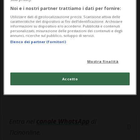
dell'Alleanza atlantica...
Noi e i nostri partner trattiamo i dati per fornire:
Utilizzare dati di geolocalizzazione precisi. Scansione attiva delle
🔐 Sblocca il nostro archivio
caratteristiche del dispositivo ai fini dell’identificazione. Archiviare
informazioni su dispositivo e/o accedervi. Pubblicità e contenuti
esclusivo!
personalizzati, misurazione delle prestazioni dei contenuti e degli
annunci, ricerche sul pubblico, sviluppo di servizi.
Elenco dei partner (fornitori)
Sottoscrivi un abbonamento
Archivio
per
leggere questo articolo, oppure scegli
Mostra finalità
MyTioAbo
per accedere all'archivio e
navigare su sito e app senza pubblicità.
Accetto
ACCEDI
Entra nel
canale WhatsApp
di
Ticinonline.