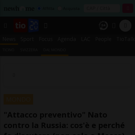
Affitta
Acquista
News
Sport
Focus
Agenda
LAC
People
TioTalk
TICINO
SVIZZERA
DAL MONDO
MONDO
"Attacco preventivo" Nato
contro la Russia: cos'è e perché