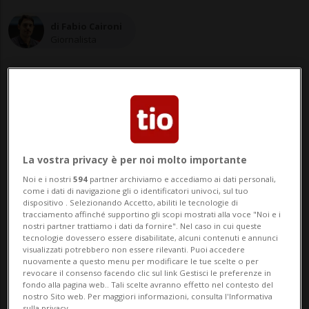
di Fabio Caironi
Giornalista
02 dic 2025 - 10:06
4
La vostra privacy è per noi molto importante
BRUXELLES - Le parole pronunciate
Noi e i nostri
594
partner archiviamo e accediamo ai dati personali,
dall'ammiraglio Giuseppe Cavo Dragone al
come i dati di navigazione gli o identificatori univoci, sul tuo
dispositivo . Selezionando Accetto, abiliti le tecnologie di
Financial Times, su una Nato più
tracciamento affinché supportino gli scopi mostrati alla voce "Noi e i
nostri partner trattiamo i dati da fornire". Nel caso in cui queste
«aggressiva» nei confronti della Russia,
tecnologie dovessero essere disabilitate, alcuni contenuti e annunci
visualizzati potrebbero non essere rilevanti. Puoi accedere
stanno facendo molto discutere. A Mosca,
nuovamente a questo menu per modificare le tue scelte o per
revocare il consenso facendo clic sul link Gestisci le preferenze in
ovviamente, ma anche tra i membri
fondo alla pagina web.. Tali scelte avranno effetto nel contesto del
nostro Sito web. Per maggiori informazioni, consulta l'Informativa
sulla privacy.