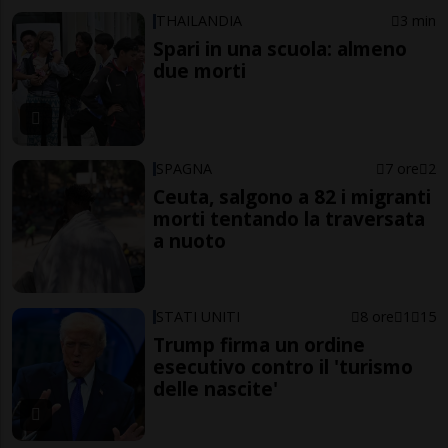
THAILANDIA
3 min
Spari in una scuola: almeno
due morti
SPAGNA
7 ore
2
Ceuta, salgono a 82 i migranti
morti tentando la traversata
a nuoto
STATI UNITI
8 ore
1
15
Trump firma un ordine
esecutivo contro il 'turismo
delle nascite'