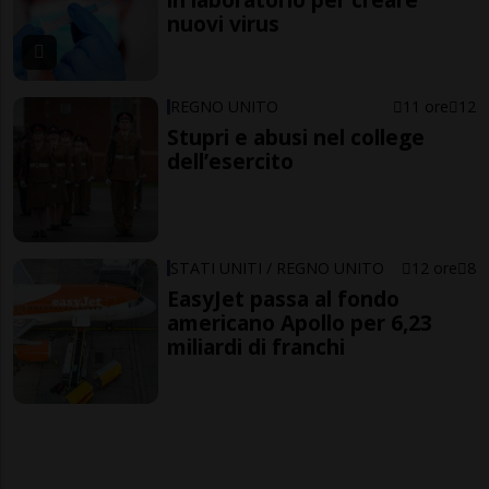
nuovi virus
REGNO UNITO
11 ore
12
Stupri e abusi nel college
dell’esercito
STATI UNITI / REGNO UNITO
12 ore
8
EasyJet passa al fondo
americano Apollo per 6,23
miliardi di franchi