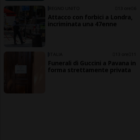
REGNO UNITO
13 ore
6
Attacco con forbici a Londra,
incriminata una 47enne
ITALIA
13 ore
11
Funerali di Guccini a Pavana in
forma strettamente privata