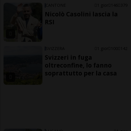
CANTONE
1 gior
146
379
Nicolò Casolini lascia la
RSI
SVIZZERA
1 gior
100
142
Svizzeri in fuga
oltreconfine, lo fanno
soprattutto per la casa