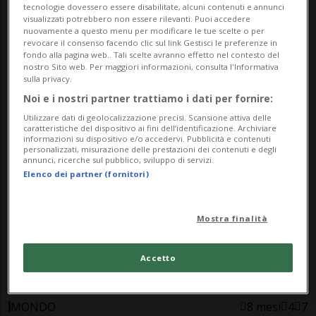
tecnologie dovessero essere disabilitate, alcuni contenuti e annunci
visualizzati potrebbero non essere rilevanti. Puoi accedere
nuovamente a questo menu per modificare le tue scelte o per
revocare il consenso facendo clic sul link Gestisci le preferenze in
fondo alla pagina web.. Tali scelte avranno effetto nel contesto del
nostro Sito web. Per maggiori informazioni, consulta l'Informativa
SVIZZERA
3 sett
4
9
sulla privacy.
Guerra ibrida: «Non ci spia solo
Noi e i nostri partner trattiamo i dati per fornire:
Mosca»
Utilizzare dati di geolocalizzazione precisi. Scansione attiva delle
caratteristiche del dispositivo ai fini dell’identificazione. Archiviare
informazioni su dispositivo e/o accedervi. Pubblicità e contenuti
personalizzati, misurazione delle prestazioni dei contenuti e degli
annunci, ricerche sul pubblico, sviluppo di servizi.
Elenco dei partner (fornitori)
Mostra finalità
Accetto
MONDO
8 mesi
4
7