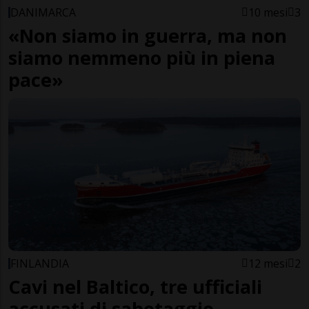
DANIMARCA
10 mesi
3
«Non siamo in guerra, ma non
siamo nemmeno più in piena
pace»
FINLANDIA
12 mesi
2
Cavi nel Baltico, tre ufficiali
accusati di sabotaggio