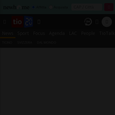
Affitta
Acquista
News
Sport
Focus
Agenda
LAC
People
TioTalk
TICINO
SVIZZERA
DAL MONDO