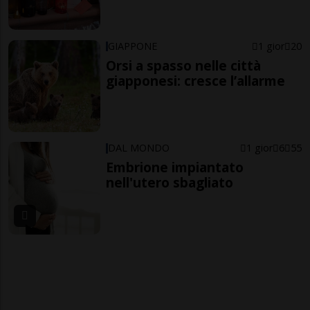
GIAPPONE
1 gior
20
Orsi a spasso nelle città
giapponesi: cresce l’allarme
DAL MONDO
1 gior
6
55
Embrione impiantato
nell'utero sbagliato