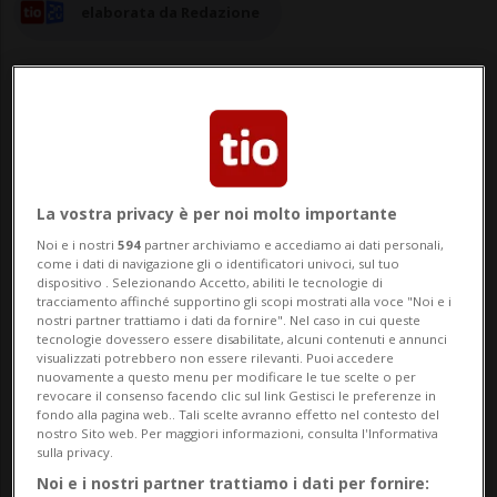
elaborata da Redazione
31 lug 2025 - 10:16
La vostra privacy è per noi molto importante
Noi e i nostri
594
partner archiviamo e accediamo ai dati personali,
come i dati di navigazione gli o identificatori univoci, sul tuo
dispositivo . Selezionando Accetto, abiliti le tecnologie di
tracciamento affinché supportino gli scopi mostrati alla voce "Noi e i
nostri partner trattiamo i dati da fornire". Nel caso in cui queste
tecnologie dovessero essere disabilitate, alcuni contenuti e annunci
visualizzati potrebbero non essere rilevanti. Puoi accedere
nuovamente a questo menu per modificare le tue scelte o per
NEW DELHI - Il tesoro di gemme e gioielli
revocare il consenso facendo clic sul link Gestisci le preferenze in
fondo alla pagina web.. Tali scelte avranno effetto nel contesto del
"Piprahwa", che gli indiani ritengono sacro
nostro Sito web. Per maggiori informazioni, consulta l'Informativa
sulla privacy.
perché legato ai resti del Buddha, rientra
Noi e i nostri partner trattiamo i dati per fornire: