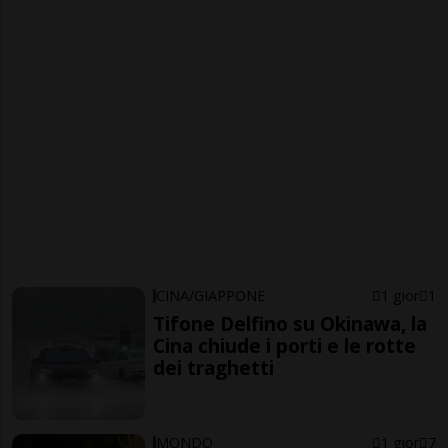
CINA/GIAPPONE
1 gior
1
Tifone Delfino su Okinawa, la
Cina chiude i porti e le rotte
dei traghetti
MONDO
1 gior
7