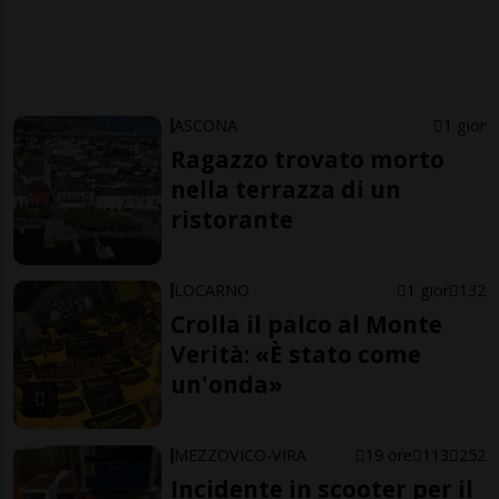
ASCONA
1 gior
Ragazzo trovato morto
nella terrazza di un
ristorante
LOCARNO
1 gior
132
Crolla il palco al Monte
Verità: «È stato come
un'onda»
MEZZOVICO-VIRA
19 ore
113
252
Incidente in scooter per il