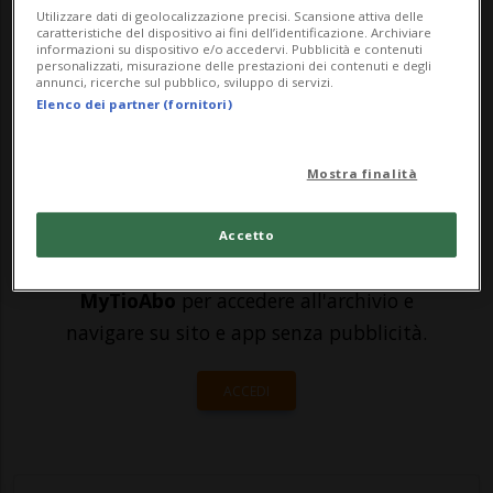
in India. Lo ha reso noto Sotheby's, che a
Utilizzare dati di geolocalizzazione precisi. Scansione attiva delle
caratteristiche del dispositivo ai fini dell’identificazione. Archiviare
maggio aveva annunciato l'asta del tesoro,
informazioni su dispositivo e/o accedervi. Pubblicità e contenuti
personalizzati, misurazione delle prestazioni dei contenuti e degli
descritto dagli archeologi come u...
annunci, ricerche sul pubblico, sviluppo di servizi.
Elenco dei partner (fornitori)
🔐 Sblocca il nostro archivio
Mostra finalità
esclusivo!
Sottoscrivi un abbonamento
Archivio
per
Accetto
leggere questo articolo, oppure scegli
MyTioAbo
per accedere all'archivio e
navigare su sito e app senza pubblicità.
ACCEDI