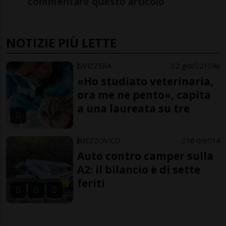
commentare questo articolo
NOTIZIE PIÙ LETTE
SVIZZERA
2 gior
21
46
«Ho studiato veterinaria,
ora me ne pento», capita
a una laureata su tre
MEZZOVICO
16 ore
14
Auto contro camper sulla
A2: il bilancio è di sette
feriti