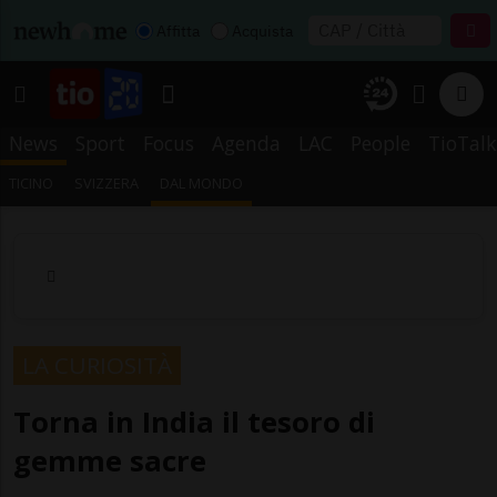
Affitta
Acquista
News
Sport
Focus
Agenda
LAC
People
TioTalk
TICINO
SVIZZERA
DAL MONDO
LA CURIOSITÀ
Torna in India il tesoro di
gemme sacre