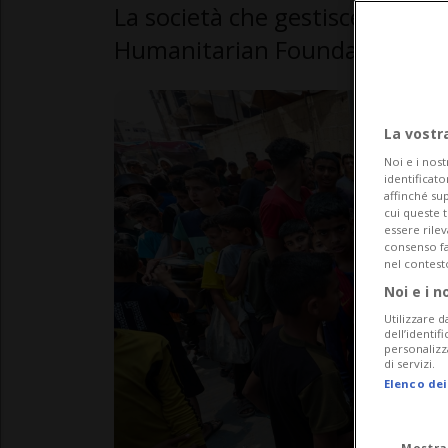
La società che gestisce la dist
Humanitarian Foundation, chiu
La vostr
Noi e i nost
identificato
affinché sup
cui queste 
essere rile
consenso fac
nel contest
Noi e i n
Utilizzare d
dell’identif
personalizz
di servizi.
Elenco dei
Mostra