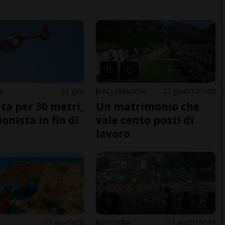
A
2 gior
VALLEMAGGIA
2 gior
17
100
ita per 30 metri,
Un matrimonio che
onista in fin di
vale cento posti di
lavoro
2 gior
6
8
SVIZZERA
1 gior
15
29