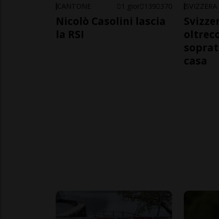
CANTONE
1 gior
139
370
SVIZZERA
Nicolò Casolini lascia
Svizzer
la RSI
oltrec
soprat
casa