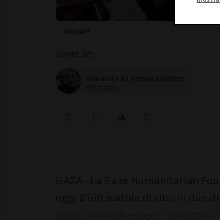
Foto AFP
Fonte ats
elaborata da Gianluca Mattei
Giornalista
GAZA - La Gaza Humanitarian Foun
oggi 8160 scatole di cibo in due dei
Gaza, prima di essere costretta a 