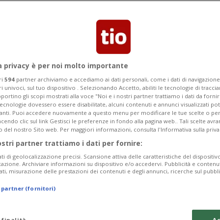
ribuzione di alimenti, la Gaza
de i siti: «Pericoloso procedere»
a privacy è per noi molto importante
ri
594
partner archiviamo e accediamo ai dati personali, come i dati di navigazione 
ri univoci, sul tuo dispositivo . Selezionando Accetto, abiliti le tecnologie di tracc
portino gli scopi mostrati alla voce "Noi e i nostri partner trattiamo i dati da fornir
tecnologie dovessero essere disabilitate, alcuni contenuti e annunci visualizzati 
vanti. Puoi accedere nuovamente a questo menu per modificare le tue scelte o per
endo clic sul link Gestisci le preferenze in fondo alla pagina web.. Tali scelte avr
o del nostro Sito web. Per maggiori informazioni, consulta l'Informativa sulla priva
ostri partner trattiamo i dati per fornire:
ati di geolocalizzazione precisi. Scansione attiva delle caratteristiche del dispositivo 
icazione. Archiviare informazioni su dispositivo e/o accedervi. Pubblicità e contenu
ati, misurazione delle prestazioni dei contenuti e degli annunci, ricerche sul pubbl
 partner (fornitori)
 finalità
Ac