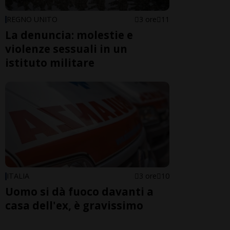
REGNO UNITO
3 ore
11
La denuncia: molestie e
violenze sessuali in un
istituto militare
ITALIA
3 ore
10
Uomo si dà fuoco davanti a
casa dell'ex, è gravissimo