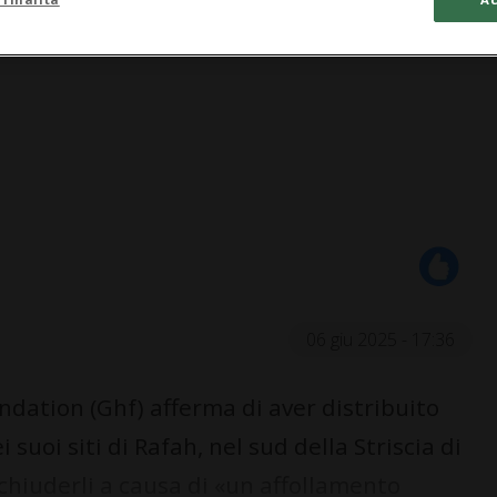
06 giu 2025 - 17:36
dation (Ghf) afferma di aver distribuito
 suoi siti di Rafah, nel sud della Striscia di
chiuderli a causa di «un affollamento