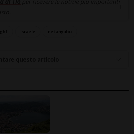
a di Tio
per ricevere le notizie più importanti
osta.
ghf
israele
netanyahu
tare questo articolo