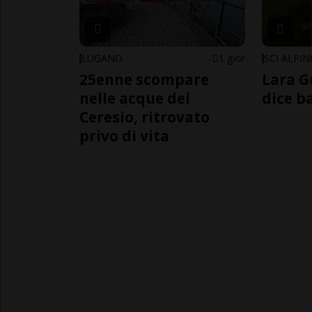
LUGANO
1 gior
SCI ALPI
25enne scompare
Lara G
nelle acque del
dice b
Ceresio, ritrovato
privo di vita