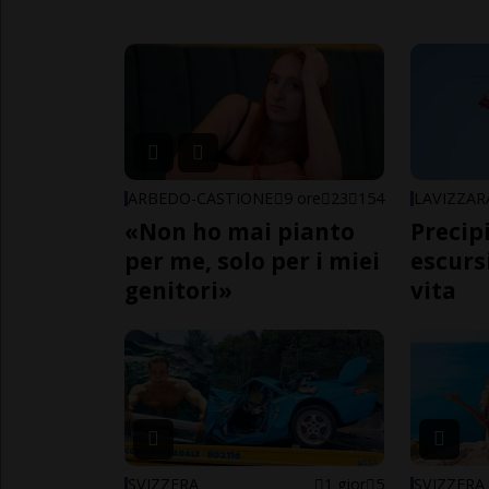
ARBEDO-CASTIONE
9 ore
23
154
LAVIZZAR
«Non ho mai pianto
Precip
per me, solo per i miei
escursi
genitori»
vita
SVIZZERA
1 gior
5
SVIZZERA