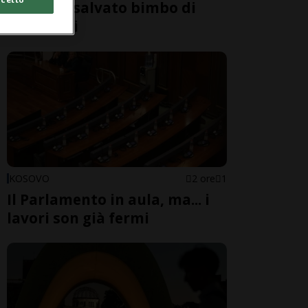
di Como: salvato bimbo di
nove anni
KOSOVO
2 ore
1
Il Parlamento in aula, ma... i
lavori son già fermi