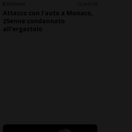
GERMANIA
3 ore
18
Attacco con l’auto a Monaco,
25enne condannato
all’ergastolo