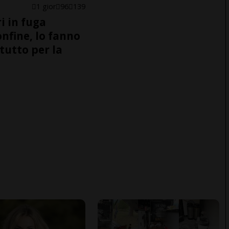
1 gior
96
139
i in fuga
onfine, lo fanno
tutto per la