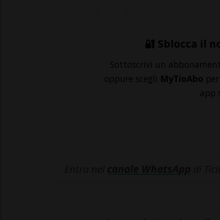
eccessivo che ha reso...
🔐 Sblocca il n
Sottoscrivi un abbonamen
oppure scegli
MyTioAbo
per 
app 
Entra nel
canale WhatsApp
di Tic