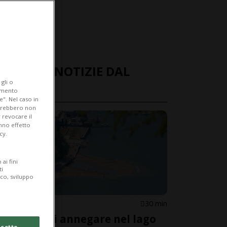
ULTIME NOTIZIE DAL
gli o
MONDO
iamento
e". Nel caso in
potrebbero non
 revocare il
anno effetto
cy.
ai fini
ti
ico, sviluppo
ITALIA
30 min
Rischia di annegare nel lago
cetto