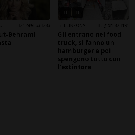
NO
21 ore
63
283
BELLINZONA
2 gior
82
191
ut-Behrami
Gli entrano nel food
asta
truck, si fanno un
hamburger e poi
spengono tutto con
l'estintore