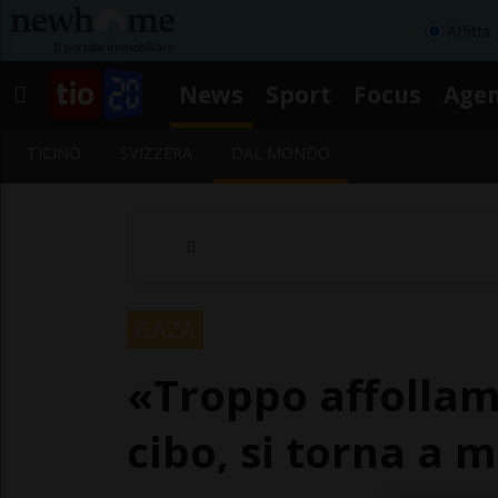
Affitta
News
Sport
Focus
Age
TICINO
SVIZZERA
DAL MONDO
GAZA
«Troppo affollam
cibo, si torna a 