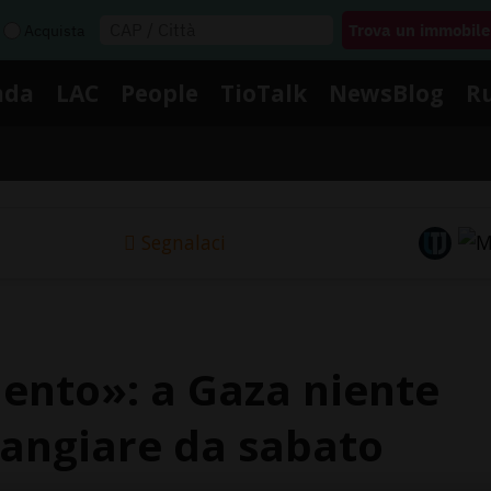
Acquista
nda
LAC
People
TioTalk
NewsBlog
R
Segnalaci
ento»: a Gaza niente
mangiare da sabato