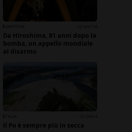
GIAPPONE
2 ore
16
Da Hiroshima, 81 anni dopo la
bomba, un appello mondiale
al disarmo
ITALIA
2 ore
4
Il Po è sempre più in secca