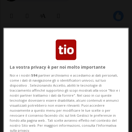
31 lug 2021 - 14:30
1
Gli oltre 9 milioni di residenti di
Nanjing saranno testati
La vostra privacy è per noi molto importante
Noi e i nostri
594
partner archiviamo e accediamo ai dati personali,
come i dati di navigazione gli o identificatori univoci, sul tuo
dispositivo . Selezionando Accetto, abiliti le tecnologie di
NANJING - Il coronavirus è tornato a
tracciamento affinché supportino gli scopi mostrati alla voce "Noi e i
nostri partner trattiamo i dati da fornire". Nel caso in cui queste
circolare anche in Cina, in particolare a
tecnologie dovessero essere disabilitate, alcuni contenuti e annunci
visualizzati potrebbero non essere rilevanti. Puoi accedere
causa della variante Delta. Infatti, le
nuovamente a questo menu per modificare le tue scelte o per
revocare il consenso facendo clic sul link Gestisci le preferenze in
autorità cinesi hanno segnalato che un
fondo alla pagina web.. Tali scelte avranno effetto nel contesto del
nostro Sito web. Per maggiori informazioni, consulta l'Informativa
focolaio partito dalla città di Nanjing
sulla privacy.