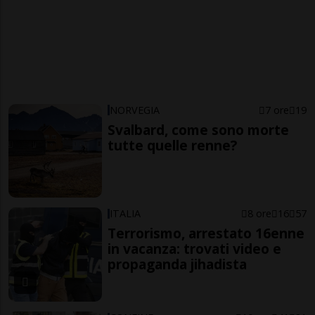
NORVEGIA
7 ore
19
Svalbard, come sono morte
tutte quelle renne?
ITALIA
8 ore
16
57
Terrorismo, arrestato 16enne
in vacanza: trovati video e
propaganda jihadista