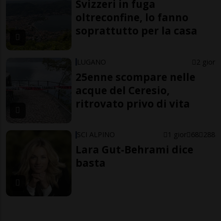
Svizzeri in fuga
oltreconfine, lo fanno
soprattutto per la casa
LUGANO
2 gior
25enne scompare nelle
acque del Ceresio,
ritrovato privo di vita
SCI ALPINO
1 gior
68
288
Lara Gut-Behrami dice
basta