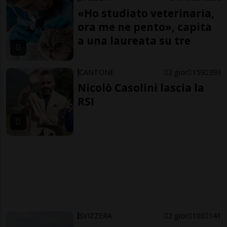
«Ho studiato veterinaria,
ora me ne pento», capita
a una laureata su tre
CANTONE
2 gior
159
393
Nicolò Casolini lascia la
RSI
SVIZZERA
2 gior
103
141