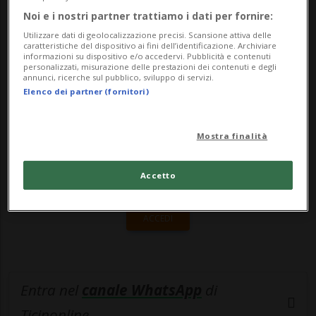
(Nanchino) si è gi&agrav...
Noi e i nostri partner trattiamo i dati per fornire:
Utilizzare dati di geolocalizzazione precisi. Scansione attiva delle
caratteristiche del dispositivo ai fini dell’identificazione. Archiviare
informazioni su dispositivo e/o accedervi. Pubblicità e contenuti
🔐 Sblocca il nostro archivio
personalizzati, misurazione delle prestazioni dei contenuti e degli
annunci, ricerche sul pubblico, sviluppo di servizi.
esclusivo!
Elenco dei partner (fornitori)
Sottoscrivi un abbonamento
Archivio
per
Mostra finalità
leggere questo articolo, oppure scegli
MyTioAbo
per accedere all'archivio e
Accetto
navigare su sito e app senza pubblicità.
ACCEDI
Entra nel
canale WhatsApp
di
Ticinonline.