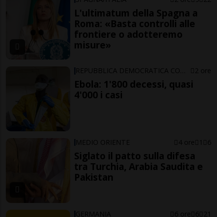
L'ultimatum della Spagna a
Roma: «Basta controlli alle
frontiere o adotteremo
misure»
REPUBBLICA DEMOCRATICA CONGO
2 ore
Ebola: 1'800 decessi, quasi
4'000 i casi
MEDIO ORIENTE
4 ore
1
6
Siglato il patto sulla difesa
tra Turchia, Arabia Saudita e
Pakistan
GERMANIA
6 ore
6
21