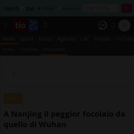
Affitta
Acquista
News
Sport
Focus
Agenda
LAC
People
TioTalk
TICINO
SVIZZERA
DAL MONDO
CINA
A Nanjing il peggior focolaio da
quello di Wuhan