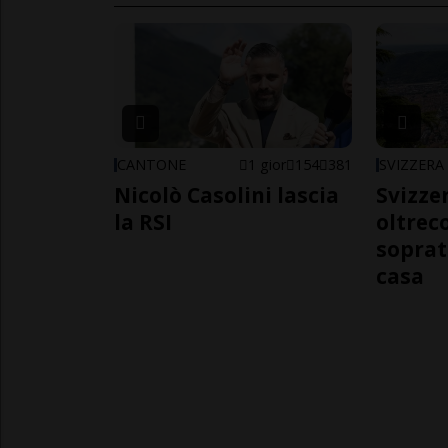
CANTONE
1 gior
154
381
SVIZZERA
Nicolò Casolini lascia
Svizzer
la RSI
oltrec
soprat
casa