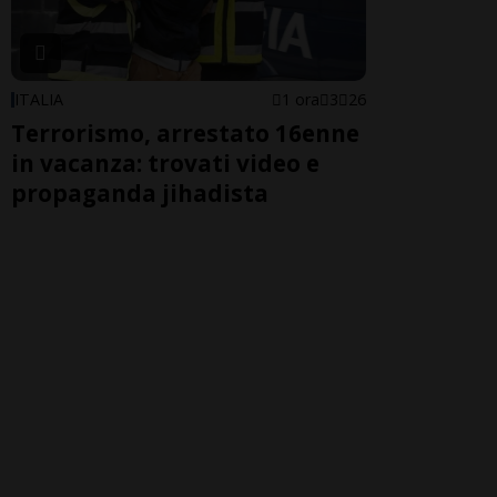
ITALIA
1 ora
3
26
Terrorismo, arrestato 16enne
in vacanza: trovati video e
propaganda jihadista