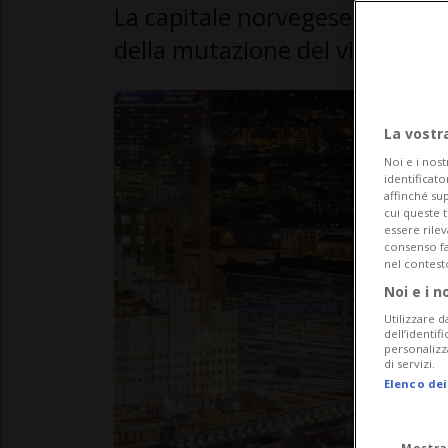
La capitale norvegese annunci
della mutazione del virus in un
La vostr
Noi e i nost
identificato
affinché sup
cui queste 
essere rile
consenso fac
nel contest
Noi e i n
Utilizzare d
dell’identif
personalizz
di servizi.
Elenco dei
Mostra