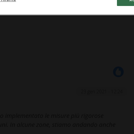
23 gen 2021 - 12:24
mo implementato le misure più rigorose
uni. In alcune zone, stiamo andando anche