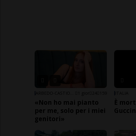
ARBEDO-CASTIONE
1 gior
24
159
ITALIA
«Non ho mai pianto
È mort
per me, solo per i miei
Guccin
genitori»