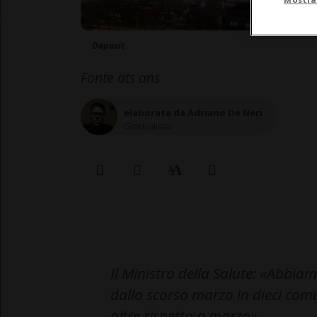
Deposit
Fonte ats ans
elaborata da Adriano De Neri
Giornalista
Il Ministro della Salute: «Abbia
dallo scorso marzo in dieci com
oltre rispetto a marzo».