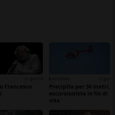
1 gior
19
LAVIZZARA
3 gior
o Francesco
Precipita per 30 metri,
i
escursionista in fin di
vita