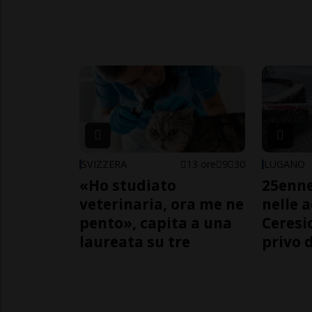
SVIZZERA
13 ore
9
30
LUGANO
«Ho studiato
25enn
veterinaria, ora me ne
nelle 
pento», capita a una
Ceresi
laureata su tre
privo d