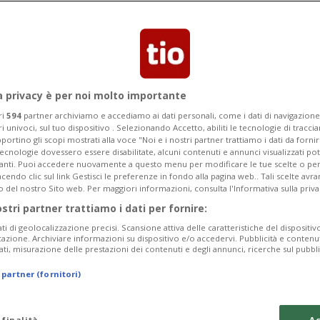
a severe restrizioni dopo la comparsa
a località vicina.
a privacy è per noi molto importante
ri
594
partner archiviamo e accediamo ai dati personali, come i dati di navigazione 
ri univoci, sul tuo dispositivo . Selezionando Accetto, abiliti le tecnologie di tracc
portino gli scopi mostrati alla voce "Noi e i nostri partner trattiamo i dati da fornir
tecnologie dovessero essere disabilitate, alcuni contenuti e annunci visualizzati 
vanti. Puoi accedere nuovamente a questo menu per modificare le tue scelte o per
endo clic sul link Gestisci le preferenze in fondo alla pagina web.. Tali scelte avr
o del nostro Sito web. Per maggiori informazioni, consulta l'Informativa sulla priva
ostri partner trattiamo i dati per fornire:
ati di geolocalizzazione precisi. Scansione attiva delle caratteristiche del dispositivo 
icazione. Archiviare informazioni su dispositivo e/o accedervi. Pubblicità e contenu
ati, misurazione delle prestazioni dei contenuti e degli annunci, ricerche sul pubbl
 partner (fornitori)
 finalità
Ac