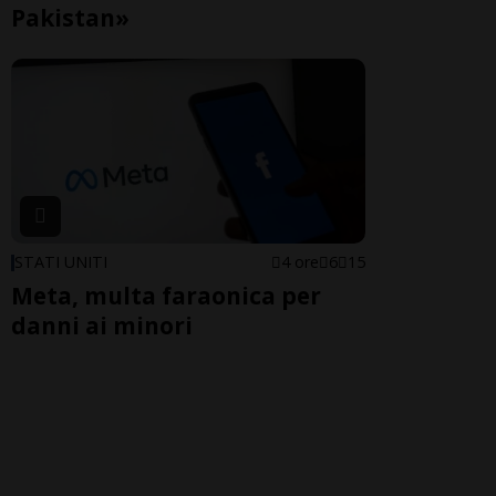
Pakistan»
STATI UNITI
4 ore
6
15
Meta, multa faraonica per
danni ai minori