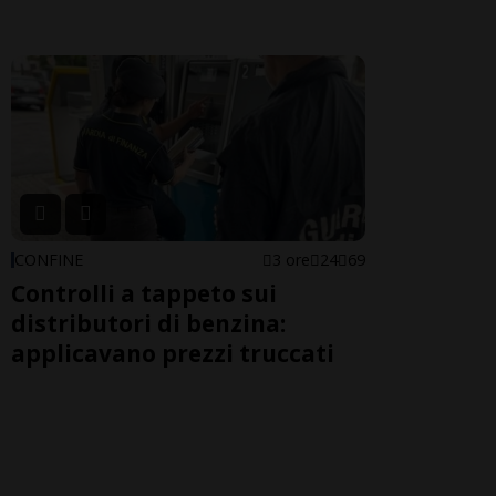
CONFINE
3 ore
24
69
Controlli a tappeto sui
distributori di benzina:
applicavano prezzi truccati