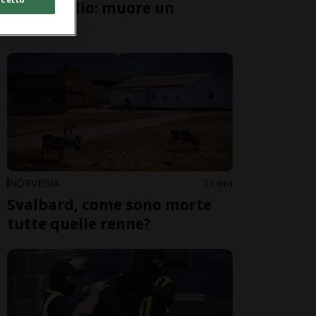
parapendio: muore un
giovane
NORVEGIA
1 ora
Svalbard, come sono morte
tutte quelle renne?