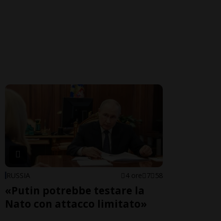
RUSSIA
4 ore
7
58
«Putin potrebbe testare la
Nato con attacco limitato»