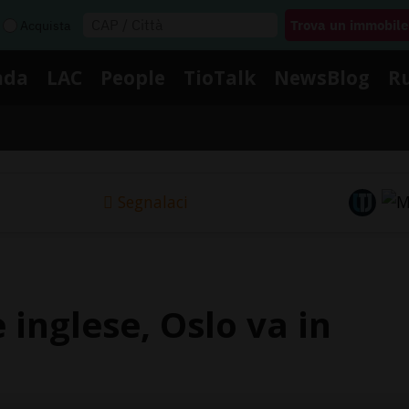
Acquista
nda
LAC
People
TioTalk
NewsBlog
R
Segnalaci
 inglese, Oslo va in