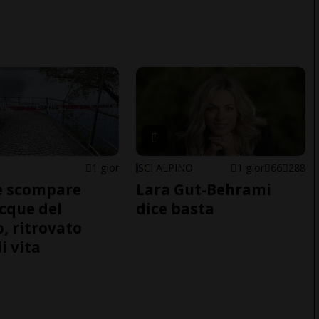
1 gior
SCI ALPINO
1 gior
66
288
e scompare
Lara Gut-Behrami
acque del
dice basta
o, ritrovato
i vita