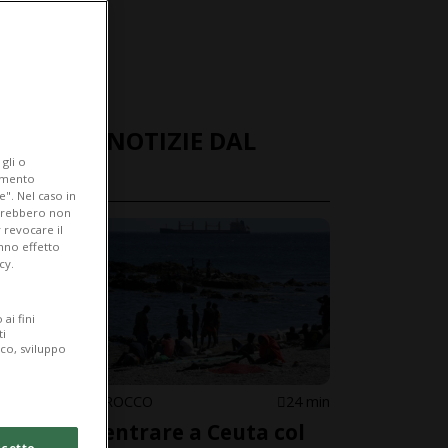
ULTIME NOTIZIE DAL
gli o
MONDO
iamento
e". Nel caso in
potrebbero non
 revocare il
anno effetto
cy.
ai fini
ti
ico, sviluppo
SPAGNA / MAROCCO
24 min
Tenta di entrare a Ceuta col
cetto