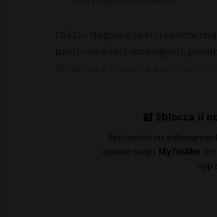
OSLO - Negozi e centri commerciali 
pasti con amici sconsigliati, possi
didattica a distanza per le scuole 
funeral...
🔐 Sblocca il n
Sottoscrivi un abbonamen
oppure scegli
MyTioAbo
per 
app 