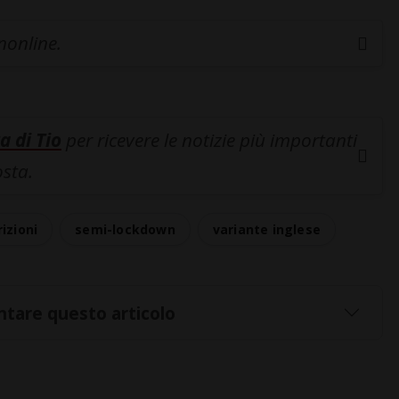
inonline.
a di Tio
per ricevere le notizie più importanti
osta.
rizioni
semi-lockdown
variante inglese
tare questo articolo