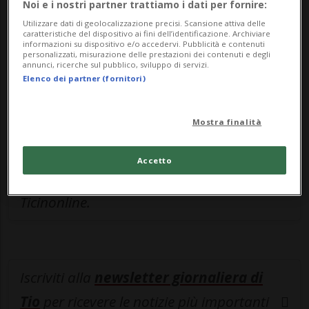
Noi e i nostri partner trattiamo i dati per fornire:
Sottoscrivi un abbonamento
Archivio
per
Utilizzare dati di geolocalizzazione precisi. Scansione attiva delle
leggere questo articolo, oppure scegli
caratteristiche del dispositivo ai fini dell’identificazione. Archiviare
informazioni su dispositivo e/o accedervi. Pubblicità e contenuti
MyTioAbo
per accedere all'archivio e
personalizzati, misurazione delle prestazioni dei contenuti e degli
annunci, ricerche sul pubblico, sviluppo di servizi.
navigare su sito e app senza pubblicità.
Elenco dei partner (fornitori)
ACCEDI
Mostra finalità
Accetto
Entra nel
canale WhatsApp
di
Ticinonline.
Iscriviti alla
newsletter giornaliera di
Tio
per ricevere le notizie più importanti