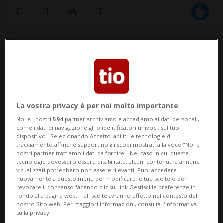
19 gen 2021 - 18:02
3
HARRISBURG - È stata localizzata ed
arrestata la donna che, durante l'assalto
La vostra privacy è per noi molto importante
al Campidoglio, aveva rubato il computer
Noi e i nostri
594
partner archiviamo e accediamo ai dati personali,
portatile della Presidente della Camera
come i dati di navigazione gli o identificatori univoci, sul tuo
dispositivo . Selezionando Accetto, abiliti le tecnologie di
Nancy Pelosi. È quanto emerge dalle
tracciamento affinché supportino gli scopi mostrati alla voce "Noi e i
nostri partner trattiamo i dati da fornire". Nel caso in cui queste
indagini dell'FBI, riprese dai media stat...
tecnologie dovessero essere disabilitate, alcuni contenuti e annunci
visualizzati potrebbero non essere rilevanti. Puoi accedere
nuovamente a questo menu per modificare le tue scelte o per
revocare il consenso facendo clic sul link Gestisci le preferenze in
🔐 Sblocca il nostro archivio
fondo alla pagina web.. Tali scelte avranno effetto nel contesto del
nostro Sito web. Per maggiori informazioni, consulta l'Informativa
esclusivo!
sulla privacy.