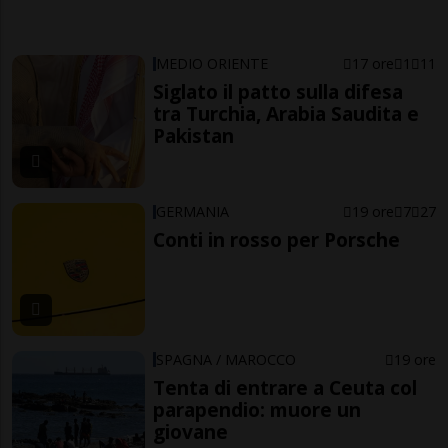
MEDIO ORIENTE
17 ore
1
11
Siglato il patto sulla difesa
tra Turchia, Arabia Saudita e
Pakistan
GERMANIA
19 ore
7
27
Conti in rosso per Porsche
SPAGNA / MAROCCO
19 ore
Tenta di entrare a Ceuta col
parapendio: muore un
giovane