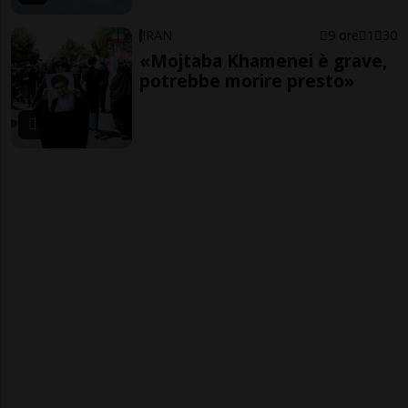
IRAN
9 ore
1
30
«Mojtaba Khamenei è grave,
potrebbe morire presto»