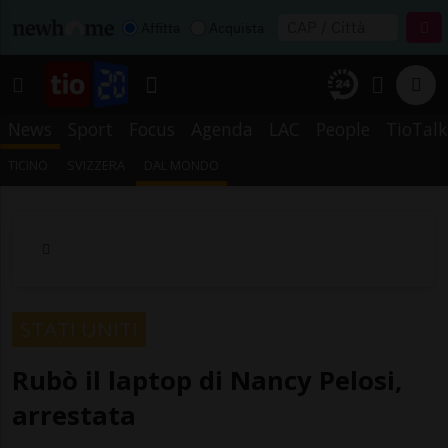
Affitta
Acquista
News
Sport
Focus
Agenda
LAC
People
TioTalk
TICINO
SVIZZERA
DAL MONDO
STATI UNITI
Rubò il laptop di Nancy Pelosi,
arrestata