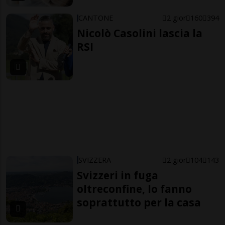
CANTONE
2 gior
160
394
Nicolò Casolini lascia la
RSI
SVIZZERA
2 gior
104
143
Svizzeri in fuga
oltreconfine, lo fanno
soprattutto per la casa