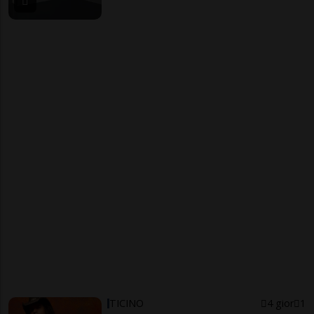
TICINO
4 gior
1