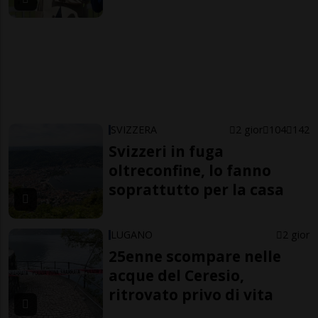
SVIZZERA
2 gior
104
142
Svizzeri in fuga
oltreconfine, lo fanno
soprattutto per la casa
LUGANO
2 gior
25enne scompare nelle
acque del Ceresio,
ritrovato privo di vita