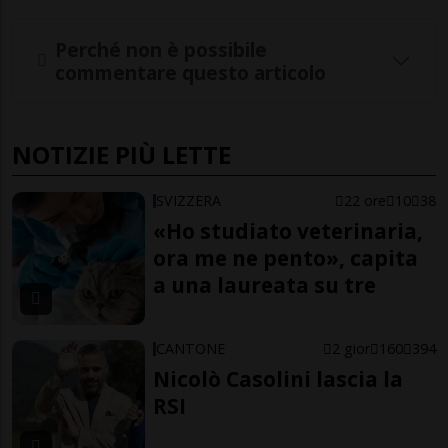
Perché non è possibile
commentare questo articolo
NOTIZIE PIÙ LETTE
SVIZZERA
22 ore
10
38
«Ho studiato veterinaria,
ora me ne pento», capita
a una laureata su tre
CANTONE
2 gior
160
394
Nicolò Casolini lascia la
RSI