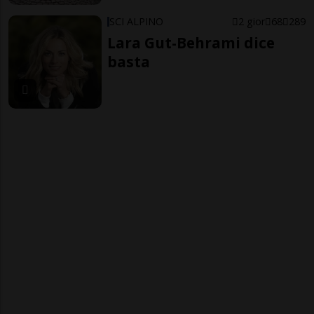
SCI ALPINO
2 gior
68
289
Lara Gut-Behrami dice
basta