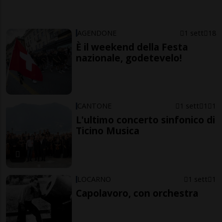
AGENDONE
1 sett
18
È il weekend della Festa
nazionale, godetevelo!
CANTONE
1 sett
1
1
L'ultimo concerto sinfonico di
Ticino Musica
LOCARNO
1 sett
1
Capolavoro, con orchestra