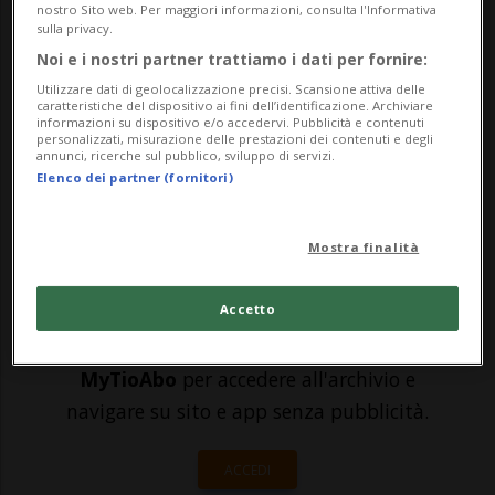
Per le storie che rievoca e anche per le star
nostro Sito web. Per maggiori informazioni, consulta l'Informativa
sulla privacy.
con cui ha avuto a che fare. Paolo Santana,
Noi e i nostri partner trattiamo i dati per fornire:
86enne milanese che vive a Bellinzona, tra
Utilizzare dati di geolocalizzazione precisi. Scansione attiva delle
caratteristiche del dispositivo ai fini dell’identificazione. Archiviare
le sue amicizie annovera star del calibro di
informazioni su dispositivo e/o accedervi. Pubblicità e contenuti
personalizzati, misurazione delle prestazioni dei contenuti e degli
Eros Ramazzotti, Loredana Bert�...
annunci, ricerche sul pubblico, sviluppo di servizi.
Elenco dei partner (fornitori)
🔐 Sblocca il nostro archivio
Mostra finalità
esclusivo!
Accetto
Sottoscrivi un abbonamento
Archivio
per
leggere questo articolo, oppure scegli
MyTioAbo
per accedere all'archivio e
navigare su sito e app senza pubblicità.
ACCEDI