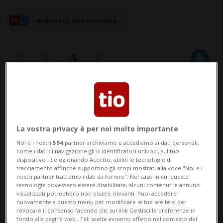
elaborata da Redazione
10 dic 2024 - 15:20
Aggiornamento 11 dic 2024 - 09:05
La vostra privacy è per noi molto importante
Noi e i nostri
594
partner archiviamo e accediamo ai dati personali,
come i dati di navigazione gli o identificatori univoci, sul tuo
dispositivo . Selezionando Accetto, abiliti le tecnologie di
tracciamento affinché supportino gli scopi mostrati alla voce "Noi e i
nostri partner trattiamo i dati da fornire". Nel caso in cui queste
tecnologie dovessero essere disabilitate, alcuni contenuti e annunci
visualizzati potrebbero non essere rilevanti. Puoi accedere
nuovamente a questo menu per modificare le tue scelte o per
BELLINZONA - È un personaggio pazzesco.
revocare il consenso facendo clic sul link Gestisci le preferenze in
fondo alla pagina web.. Tali scelte avranno effetto nel contesto del