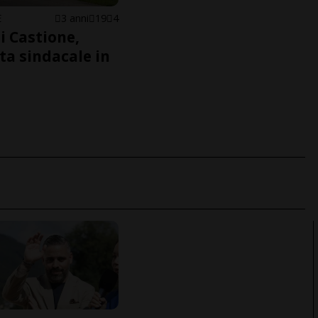
E
3 anni
19
4
i Castione,
ta sindacale in