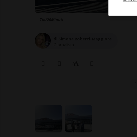
Tio/20Minuti
di Simona Roberti-Maggiore
Giornalista
1