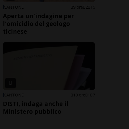
CANTONE
9 ore
2
16
Aperta un'indagine per
l'omicidio del geologo
ticinese
CANTONE
10 ore
1
7
DISTI, indaga anche il
Ministero pubblico