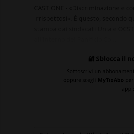
CASTIONE - «Discriminazione e co
irrispettosi». È questo, secondo 
stampa dai sindacati Unia e OCST, 
all'interno del Panificio Co...
🔐 Sblocca il n
Sottoscrivi un abbonamen
oppure scegli
MyTioAbo
per 
app 