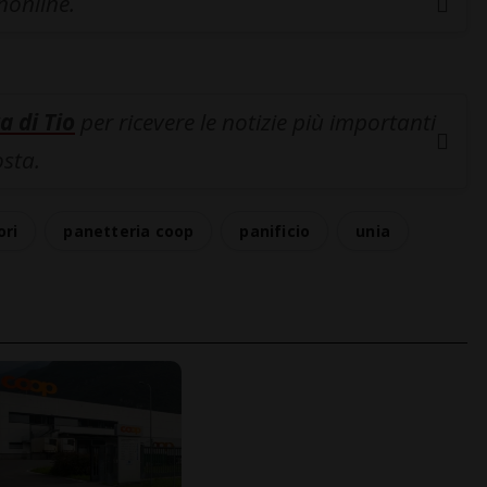
inonline.
a di Tio
per ricevere le notizie più importanti
osta.
ori
panetteria coop
panificio
unia