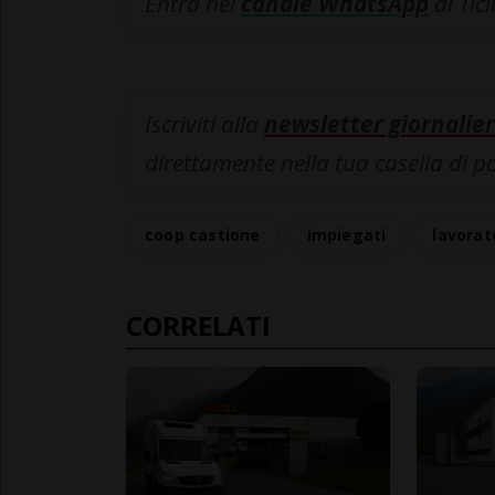
Entra nel
canale WhatsApp
di Tic
Iscriviti alla
newsletter giornalier
direttamente nella tua casella di p
coop castione
impiegati
lavorat
CORRELATI