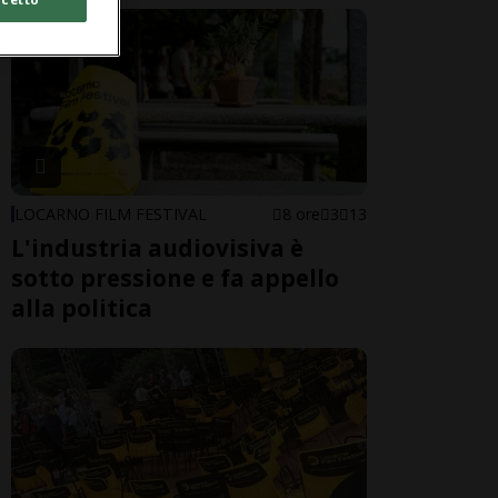
LOCARNO FILM FESTIVAL
8 ore
3
13
L'industria audiovisiva è
sotto pressione e fa appello
alla politica