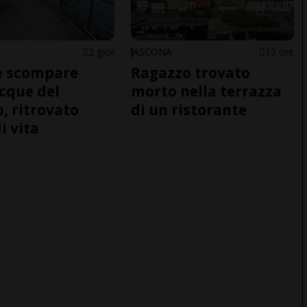
2 gior
ASCONA
13 ore
e scompare
Ragazzo trovato
acque del
morto nella terrazza
o, ritrovato
di un ristorante
i vita