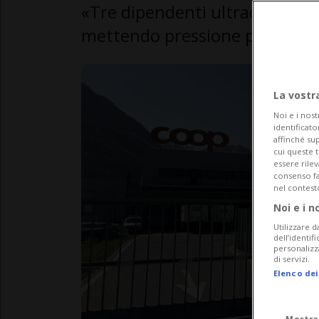
«Tre dipendenti ultracinquante
mettendo pressione per disinc
La vostr
Noi e i nost
identificato
affinché sup
cui queste 
essere rile
consenso fac
nel contest
Noi e i n
Utilizzare d
dell’identif
personalizz
di servizi.
Elenco dei
Mostra