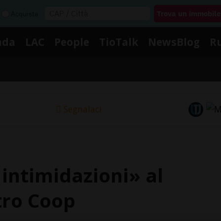
Acquista
nda
LAC
People
TioTalk
NewsBlog
R
Segnalaci
intimidazioni» al
tro Coop