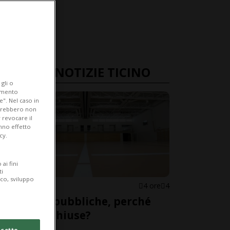
ULTIME NOTIZIE TICINO
gli o
iamento
e". Nel caso in
potrebbero non
 revocare il
anno effetto
cy.
ai fini
ti
ico, sviluppo
CANTONE
4 ore
4
Palestre pubbliche, perché
restano chiuse?
cetto