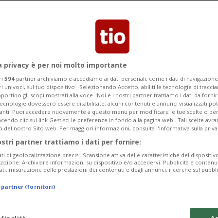
nni sono stati licenziati e Coop sta
entivare le proteste», denuncia Unia.
a privacy è per noi molto importante
ri
594
partner archiviamo e accediamo ai dati personali, come i dati di navigazione 
ri univoci, sul tuo dispositivo . Selezionando Accetto, abiliti le tecnologie di tracc
portino gli scopi mostrati alla voce "Noi e i nostri partner trattiamo i dati da fornir
tecnologie dovessero essere disabilitate, alcuni contenuti e annunci visualizzati 
vanti. Puoi accedere nuovamente a questo menu per modificare le tue scelte o per
endo clic sul link Gestisci le preferenze in fondo alla pagina web.. Tali scelte avr
o del nostro Sito web. Per maggiori informazioni, consulta l'Informativa sulla priva
ostri partner trattiamo i dati per fornire:
ati di geolocalizzazione precisi. Scansione attiva delle caratteristiche del dispositivo 
icazione. Archiviare informazioni su dispositivo e/o accedervi. Pubblicità e contenu
ati, misurazione delle prestazioni dei contenuti e degli annunci, ricerche sul pubbl
 partner (fornitori)
 finalità
Ac