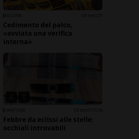
ASCONA
9 ore
27
Cedimento del palco,
«avviata una verifica
interna»
CANTONE
9 ore
11
18
Febbre da eclissi alle stelle:
occhiali introvabili