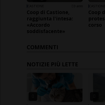
CASTIONE
3 anni
CASTION
Coop di Castione,
Coop d
raggiunta l'intesa:
protes
«Accordo
corso
soddisfacente»
COMMENTI
NOTIZIE PIÙ LETTE