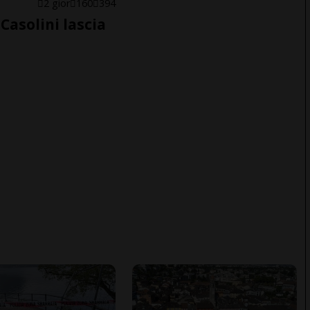
E
2 gior
160
394
Casolini lascia