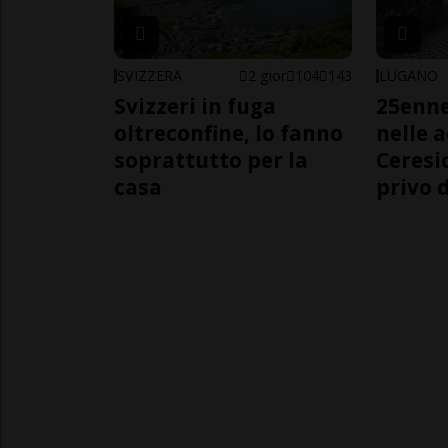
SVIZZERA
2 gior
104
143
LUGANO
Svizzeri in fuga
25enn
oltreconfine, lo fanno
nelle 
soprattutto per la
Ceresi
casa
privo d