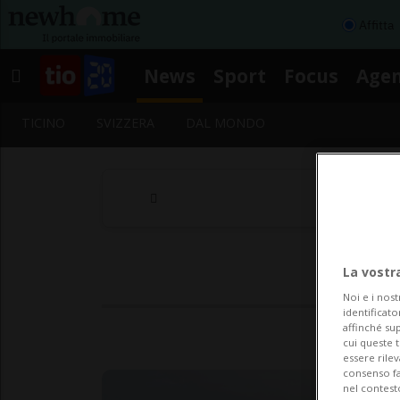
Affitta
News
Sport
Focus
Age
TICINO
SVIZZERA
DAL MONDO
La vostr
Noi e i nost
identificato
affinché sup
cui queste 
essere rile
consenso fac
nel contest