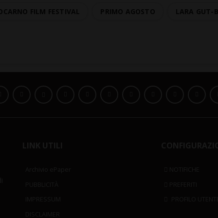
OCARNO FILM FESTIVAL
PRIMO AGOSTO
LARA GUT-
LINK UTILI
CONFIGURAZI
Archivio ePaper
NOTIFICHE
i
PUBBLICITÀ
PREFERITI
IMPRESSUM
PROFILO UTENT
DISCLAIMER