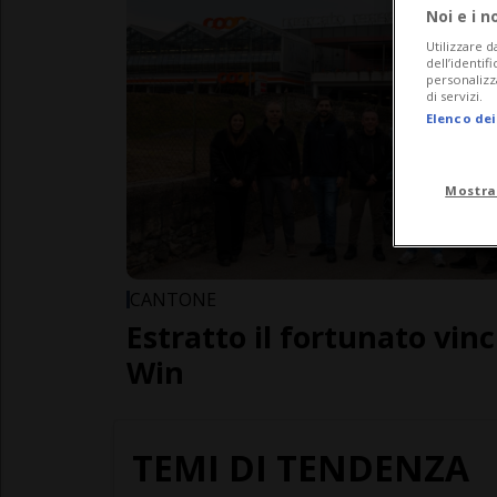
Noi e i n
Utilizzare d
dell’identif
personalizz
di servizi.
Elenco dei
Mostra
CANTONE
Estratto il fortunato vin
Win
TEMI DI TENDENZA