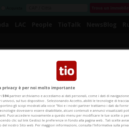
Acquista
nda
LAC
People
TioTalk
NewsBlog
R
Segnalaci
Notizie su Coop Castione
a privacy è per noi molto importante
ri
594
partner archiviamo e accediamo ai dati personali, come i dati di navigazione 
ri univoci, sul tuo dispositivo . Selezionando Accetto, abiliti le tecnologie di tracc
portino gli scopi mostrati alla voce "Noi e i nostri partner trattiamo i dati da fornir
Segui le notizie e gli approfondimenti su Coop Castione
tecnologie dovessero essere disabilitate, alcuni contenuti e annunci visualizzati 
vanti. Puoi accedere nuovamente a questo menu per modificare le tue scelte o per
endo clic sul link Gestisci le preferenze in fondo alla pagina web.. Tali scelte avr
o del nostro Sito web. Per maggiori informazioni, consulta l'Informativa sulla priva