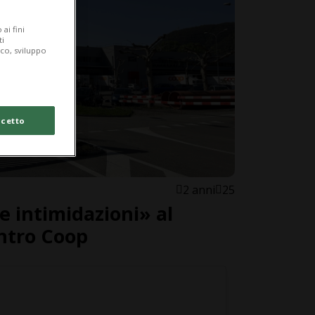
ai fini
ti
ico, sviluppo
cetto
2 anni
25
e intimidazioni» al
entro Coop