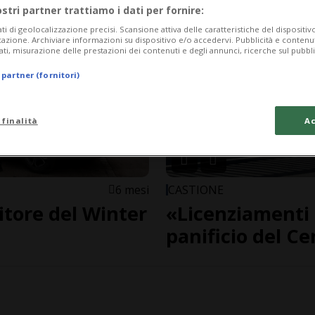
ostri partner trattiamo i dati per fornire:
ati di geolocalizzazione precisi. Scansione attiva delle caratteristiche del dispositivo 
icazione. Archiviare informazioni su dispositivo e/o accedervi. Pubblicità e contenu
ati, misurazione delle prestazioni dei contenuti e degli annunci, ricerche sul pubbl
 partner (fornitori)
 finalità
Ac
6 mesi
CASTIONE
citore del Winter
«Licenziamenti 
panificio del C