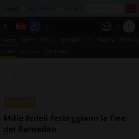
Affitta
Acquista
News
Sport
Focus
Agenda
LAC
People
TioTalk
TICINO
SVIZZERA
DAL MONDO
LUGANO
Mille fedeli festeggiano la fine
del Ramadan