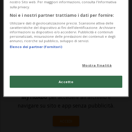
nostro Sito web. Per maggiori informazioni, consulta l'Informativa
mese sacro del Ramadan. Tra loro vi sono
sulla privacy.
Noi e i nostri partner trattiamo i dati per fornire:
anche i fedeli del Luganese - circa mille
Utilizzare dati di geolocalizzazione precisi. Scansione attiva delle
persone di oltre trenta nazionalità - che
caratteristiche del dispositivo ai fini dell’identificazione. Archiviare
informazioni su dispositivo e/o accedervi. Pubblicità e contenuti
fin dall...
personalizzati, misurazione delle prestazioni dei contenuti e degli
annunci, ricerche sul pubblico, sviluppo di servizi.
Elenco dei partner (fornitori)
🔐 Sblocca il nostro archivio
Mostra finalità
esclusivo!
Sottoscrivi un abbonamento
Archivio
per
Accetto
leggere questo articolo, oppure scegli
MyTioAbo
per accedere all'archivio e
navigare su sito e app senza pubblicità.
ACCEDI