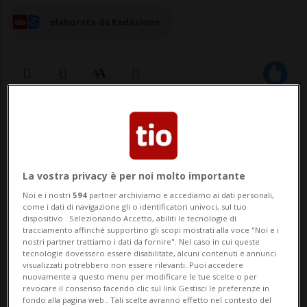
elaborata da Redazione
30 mar 2025 - 14:55
Aggiornamento 16:25
La vostra privacy è per noi molto importante
Noi e i nostri
594
partner archiviamo e accediamo ai dati personali,
come i dati di navigazione gli o identificatori univoci, sul tuo
dispositivo . Selezionando Accetto, abiliti le tecnologie di
tracciamento affinché supportino gli scopi mostrati alla voce "Noi e i
nostri partner trattiamo i dati da fornire". Nel caso in cui queste
LUGANO - Oggi i musulmani di tutto il
tecnologie dovessero essere disabilitate, alcuni contenuti e annunci
visualizzati potrebbero non essere rilevanti. Puoi accedere
mondo festeggiano l'Aid al-Fitr, la
nuovamente a questo menu per modificare le tue scelte o per
revocare il consenso facendo clic sul link Gestisci le preferenze in
celebrazione che segna la conclusione del
fondo alla pagina web.. Tali scelte avranno effetto nel contesto del