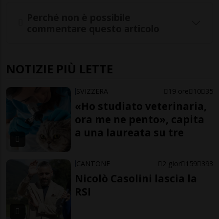
Perché non è possibile
commentare questo articolo
NOTIZIE PIÙ LETTE
SVIZZERA
19 ore
10
35
«Ho studiato veterinaria,
ora me ne pento», capita
a una laureata su tre
CANTONE
2 gior
159
393
Nicolò Casolini lascia la
RSI