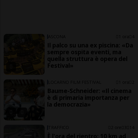
ASCONA
1 ora
4
Il palco su una ex piscina: «Da
sempre ospita eventi, ma
quella struttura è opera del
Festival»
LOCARNO FILM FESTIVAL
1 ora
2
Baume-Schneider: «Il cinema
è di primaria importanza per
la democrazia»
TRAFFICO
2 ore
3
14
È l'ora del rientro: 10 km ad