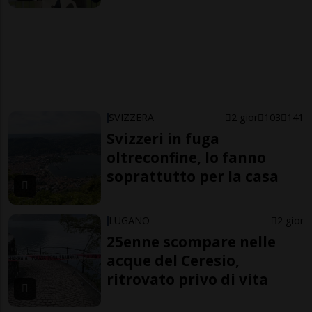
SVIZZERA
2 gior
103
141
Svizzeri in fuga
oltreconfine, lo fanno
soprattutto per la casa
LUGANO
2 gior
25enne scompare nelle
acque del Ceresio,
ritrovato privo di vita