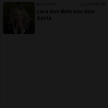
SCI ALPINO
2 gior
68
288
Lara Gut-Behrami dice
basta