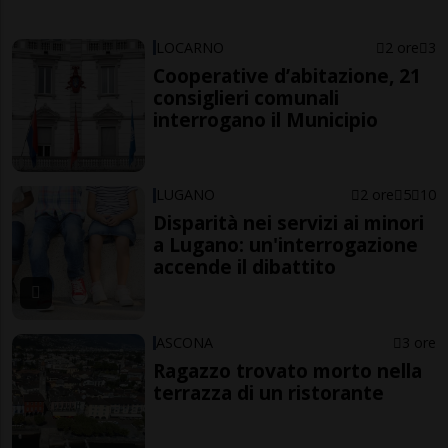
LOCARNO
2 ore
3
Cooperative d’abitazione, 21
consiglieri comunali
interrogano il Municipio
LUGANO
2 ore
5
10
Disparità nei servizi ai minori
a Lugano: un'interrogazione
accende il dibattito
ASCONA
3 ore
Ragazzo trovato morto nella
terrazza di un ristorante