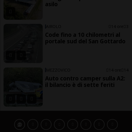
asilo
AIROLO
14 ore
3
Code fino a 10 chilometri al
portale sud del San Gottardo
MEZZOVICO
14 ore
14
Auto contro camper sulla A2:
il bilancio è di sette feriti