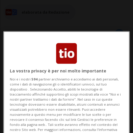
elaborata da Redazione
03 ott 2024 - 14:38
BELLINZONA - Un bottone rosso per
La vostra privacy è per noi molto importante
Noi e i nostri
594
partner archiviamo e accediamo ai dati personali,
lanciare un allarme, quello per la
come i dati di navigazione gli o identificatori univoci, sul tuo
dispositivo . Selezionando Accetto, abiliti le tecnologie di
solidarietà. È l'installazione che comparirà
tracciamento affinché supportino gli scopi mostrati alla voce "Noi e i
nostri partner trattiamo i dati da fornire". Nel caso in cui queste
sabato 5 ottobre, al mercato di Bellinzona,
tecnologie dovessero essere disabilitate, alcuni contenuti e annunci
visualizzati potrebbero non essere rilevanti. Puoi accedere
e domenica 6 ottobre, alla stazione di
nuovamente a questo menu per modificare le tue scelte o per
revocare il consenso facendo clic sul link Gestisci le preferenze in
arrivo della funivia del Monte Lema. Dalle
fondo alla pagina web.. Tali scelte avranno effetto nel contesto del
nostro Sito web. Per maggiori informazioni, consulta l'Informativa