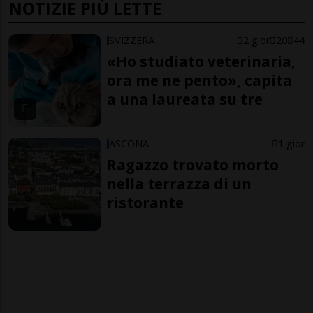
NOTIZIE PIÙ LETTE
SVIZZERA
2 gior
20
44
«Ho studiato veterinaria,
ora me ne pento», capita
a una laureata su tre
ASCONA
1 gior
Ragazzo trovato morto
nella terrazza di un
ristorante