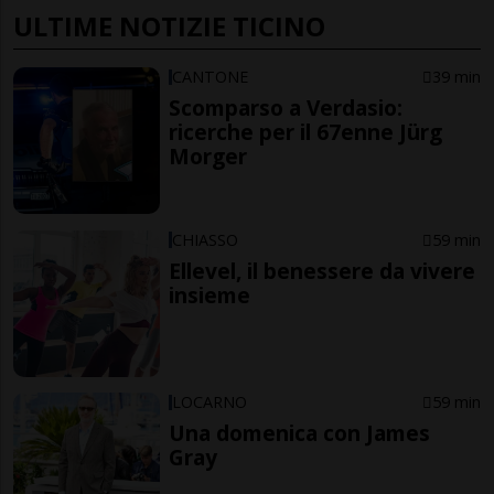
ULTIME NOTIZIE TICINO
CANTONE
39 min
Scomparso a Verdasio:
ricerche per il 67enne Jürg
Morger
CHIASSO
59 min
Ellevel, il benessere da vivere
insieme
LOCARNO
59 min
Una domenica con James
Gray