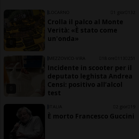
LOCARNO
1 gior
132
Crolla il palco al Monte
Verità: «È stato come
un'onda»
MEZZOVICO-VIRA
18 ore
113
251
Incidente in scooter per il
deputato leghista Andrea
Censi: positivo all’alcol
test
ITALIA
2 gior
19
È morto Francesco Guccini