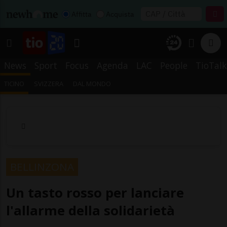
Affitta
Acquista
News
Sport
Focus
Agenda
LAC
People
TioTalk
TICINO
SVIZZERA
DAL MONDO
BELLINZONA
Un tasto rosso per lanciare
l'allarme della solidarietà