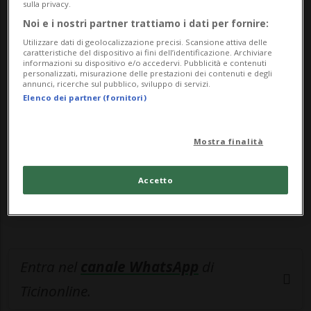
10 alle...
sulla privacy.
Noi e i nostri partner trattiamo i dati per fornire:
🔐 Sblocca il nostro archivio
Utilizzare dati di geolocalizzazione precisi. Scansione attiva delle
caratteristiche del dispositivo ai fini dell’identificazione. Archiviare
informazioni su dispositivo e/o accedervi. Pubblicità e contenuti
esclusivo!
personalizzati, misurazione delle prestazioni dei contenuti e degli
annunci, ricerche sul pubblico, sviluppo di servizi.
Sottoscrivi un abbonamento
Archivio
per
Elenco dei partner (fornitori)
leggere questo articolo, oppure scegli
MyTioAbo
per accedere all'archivio e
Mostra finalità
navigare su sito e app senza pubblicità.
Accetto
ACCEDI
Entra nel
canale WhatsApp
di
Ticinonline.