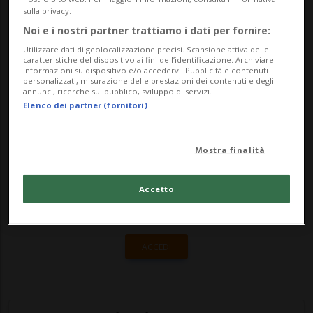
che va incentivato. È una delle missioni di
sulla privacy.
Ticino Turismo, sfociata nel lancio del
Noi e i nostri partner trattiamo i dati per fornire:
Ticino Convention Bureau. Il proget...
Utilizzare dati di geolocalizzazione precisi. Scansione attiva delle
caratteristiche del dispositivo ai fini dell’identificazione. Archiviare
informazioni su dispositivo e/o accedervi. Pubblicità e contenuti
personalizzati, misurazione delle prestazioni dei contenuti e degli
🔐 Sblocca il nostro archivio
annunci, ricerche sul pubblico, sviluppo di servizi.
Elenco dei partner (fornitori)
esclusivo!
Sottoscrivi un abbonamento
Archivio
per
Mostra finalità
leggere questo articolo, oppure scegli
MyTioAbo
per accedere all'archivio e
Accetto
navigare su sito e app senza pubblicità.
ACCEDI