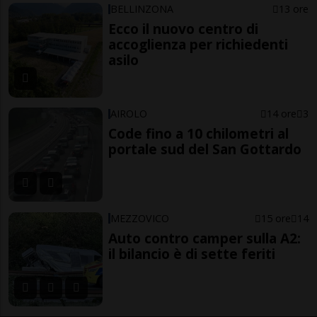
BELLINZONA
13 ore
Ecco il nuovo centro di
accoglienza per richiedenti
asilo
AIROLO
14 ore
3
Code fino a 10 chilometri al
portale sud del San Gottardo
MEZZOVICO
15 ore
14
Auto contro camper sulla A2:
il bilancio è di sette feriti