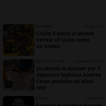
LOCARNO
1 gior
132
Crolla il palco al Monte
Verità: «È stato come
un'onda»
MEZZOVICO-VIRA
18 ore
113
252
Incidente in scooter per il
deputato leghista Andrea
Censi: positivo all’alcol
test
ITALIA
2 gior
19
È morto Francesco Guccini