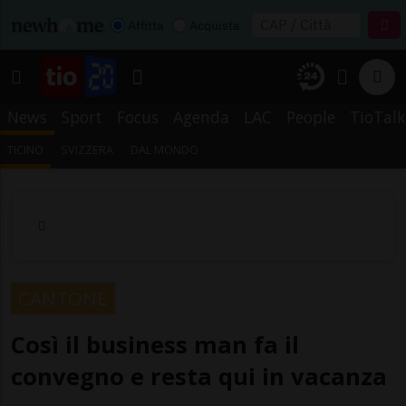
Affitta
Acquista
News
Sport
Focus
Agenda
LAC
People
TioTalk
TICINO
SVIZZERA
DAL MONDO
CANTONE
Così il business man fa il
convegno e resta qui in vacanza