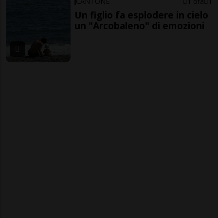
CANTONE
1 ora
1
Un figlio fa esplodere in cielo
un "Arcobaleno" di emozioni