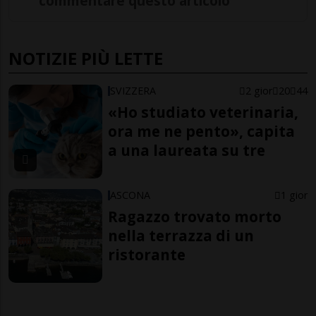
commentare questo articolo
NOTIZIE PIÙ LETTE
SVIZZERA
2 gior
20
44
«Ho studiato veterinaria,
ora me ne pento», capita
a una laureata su tre
ASCONA
1 gior
Ragazzo trovato morto
nella terrazza di un
ristorante