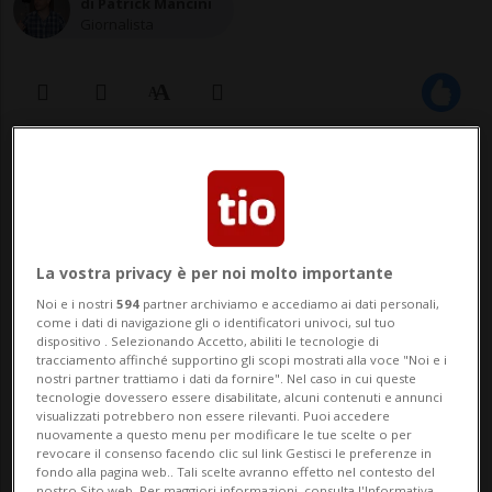
di Patrick Mancini
Giornalista
19 apr 2023 - 14:00
Aggiornamento 15:17
La vostra privacy è per noi molto importante
Noi e i nostri
594
partner archiviamo e accediamo ai dati personali,
come i dati di navigazione gli o identificatori univoci, sul tuo
dispositivo . Selezionando Accetto, abiliti le tecnologie di
tracciamento affinché supportino gli scopi mostrati alla voce "Noi e i
BELLINZONA - Uomini d'affari che si danno
nostri partner trattiamo i dati da fornire". Nel caso in cui queste
tecnologie dovessero essere disabilitate, alcuni contenuti e annunci
appuntamento nella Svizzera italiana. Per
visualizzati potrebbero non essere rilevanti. Puoi accedere
nuovamente a questo menu per modificare le tue scelte o per
convegni, congressi, meeting. Un filone
revocare il consenso facendo clic sul link Gestisci le preferenze in
fondo alla pagina web.. Tali scelte avranno effetto nel contesto del
nostro Sito web. Per maggiori informazioni, consulta l'Informativa