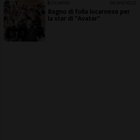
LOCARNO
6 ore
4
22
Bagno di folla locarnese per
la star di "Avatar"