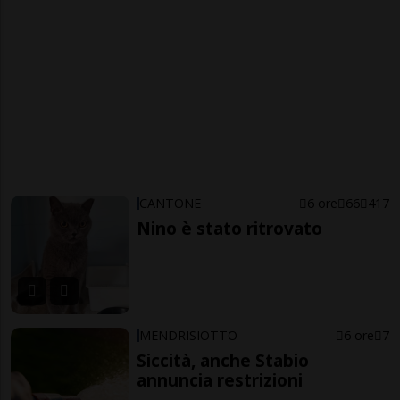
CANTONE
6 ore
66
417
Nino è stato ritrovato
MENDRISIOTTO
6 ore
7
Siccità, anche Stabio
annuncia restrizioni