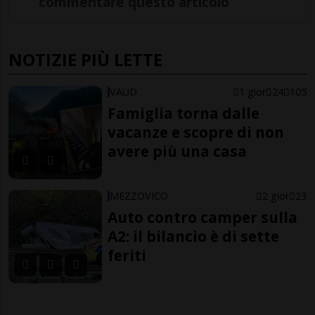
commentare questo articolo
NOTIZIE PIÙ LETTE
VAUD
1 gior
24
105
Famiglia torna dalle
vacanze e scopre di non
avere più una casa
MEZZOVICO
2 gior
23
Auto contro camper sulla
A2: il bilancio è di sette
feriti