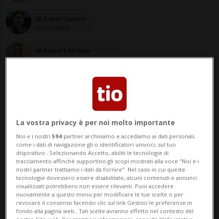
di Fabio Caironi
Giornalista
di Robert Krcmar
Giornalista in formazione
11 ago 2021 - 18:58
La vostra privacy è per noi molto importante
Noi e i nostri
594
partner archiviamo e accediamo ai dati personali,
Aggiornamento 12 ago 2021 - 11:35
come i dati di navigazione gli o identificatori univoci, sul tuo
dispositivo . Selezionando Accetto, abiliti le tecnologie di
tracciamento affinché supportino gli scopi mostrati alla voce "Noi e i
LUGANO - Non ce l'ha fatta il sindaco di
nostri partner trattiamo i dati da fornire". Nel caso in cui queste
tecnologie dovessero essere disabilitate, alcuni contenuti e annunci
Lugano Marco Borradori. E fioccano i
visualizzati potrebbero non essere rilevanti. Puoi accedere
nuovamente a questo menu per modificare le tue scelte o per
messaggi di amici e colleghi per onorarlo e
revocare il consenso facendo clic sul link Gestisci le preferenze in
fondo alla pagina web.. Tali scelte avranno effetto nel contesto del