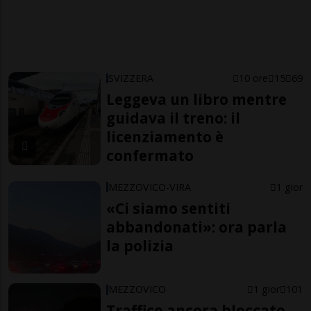
SVIZZERA
10 ore
15
69
Leggeva un libro mentre
guidava il treno: il
licenziamento è
confermato
MEZZOVICO-VIRA
1 gior
«Ci siamo sentiti
abbandonati»: ora parla
la polizia
MEZZOVICO
1 gior
101
Traffico ancora bloccato