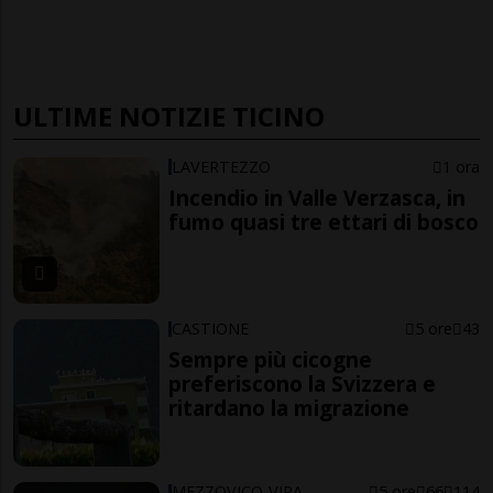
ULTIME NOTIZIE TICINO
LAVERTEZZO
1 ora
Incendio in Valle Verzasca, in
fumo quasi tre ettari di bosco
CASTIONE
5 ore
43
Sempre più cicogne
preferiscono la Svizzera e
ritardano la migrazione
MEZZOVICO-VIRA
5 ore
66
114