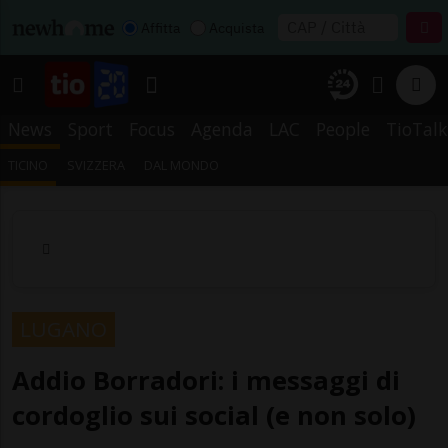
Affitta
Acquista
News
Sport
Focus
Agenda
LAC
People
TioTalk
TICINO
SVIZZERA
DAL MONDO
LUGANO
Addio Borradori: i messaggi di
cordoglio sui social (e non solo)