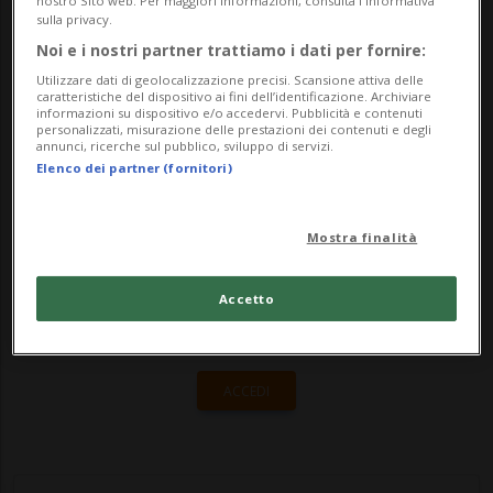
ricordarlo come uomo e come politico. Il
nostro Sito web. Per maggiori informazioni, consulta l'Informativa
sulla privacy.
messaggio della Lega - Non ci sono parole
Noi e i nostri partner trattiamo i dati per fornire:
per esprimere lo sgomento in simili cir...
Utilizzare dati di geolocalizzazione precisi. Scansione attiva delle
caratteristiche del dispositivo ai fini dell’identificazione. Archiviare
informazioni su dispositivo e/o accedervi. Pubblicità e contenuti
personalizzati, misurazione delle prestazioni dei contenuti e degli
🔐 Sblocca il nostro archivio
annunci, ricerche sul pubblico, sviluppo di servizi.
Elenco dei partner (fornitori)
esclusivo!
Sottoscrivi un abbonamento
Archivio
per
Mostra finalità
leggere questo articolo, oppure scegli
MyTioAbo
per accedere all'archivio e
Accetto
navigare su sito e app senza pubblicità.
ACCEDI