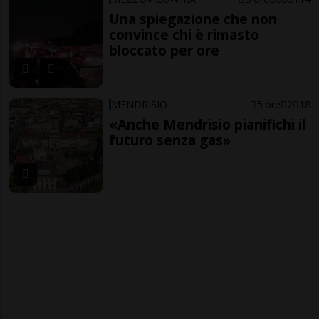
Una spiegazione che non
convince chi è rimasto
bloccato per ore
MENDRISIO
5 ore
2
18
«Anche Mendrisio pianifichi il
futuro senza gas»