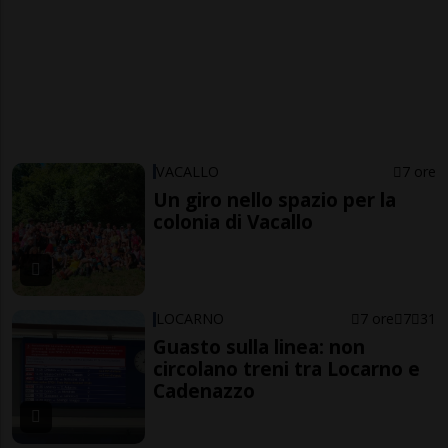
VACALLO
7 ore
Un giro nello spazio per la
colonia di Vacallo
LOCARNO
7 ore
7
31
Guasto sulla linea: non
circolano treni tra Locarno e
Cadenazzo