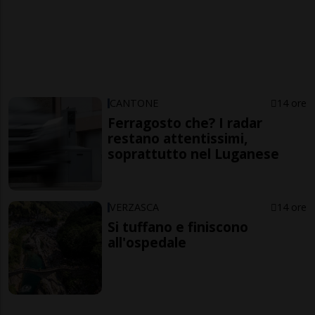
CANTONE
14 ore
Ferragosto che? I radar
restano attentissimi,
soprattutto nel Luganese
VERZASCA
14 ore
Si tuffano e finiscono
all'ospedale