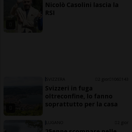
Nicolò Casolini lascia la
RSI
SVIZZERA
2 gior
106
143
Svizzeri in fuga
oltreconfine, lo fanno
soprattutto per la casa
LUGANO
2 gior
25enne scompare nelle