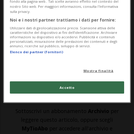
fondo alla pagina web.. Tali scelte avranno effetto nel contesto del
LUGANO - Titolare della società
nostro Sito web. Per maggiori informazioni, consulta l'Informativa
sulla privacy.
Camponavi, fondata nel 1986, Matteo
Noi e i nostri partner trattiamo i dati per fornire:
Bernasconi e il suo team offrono una
Utilizzare dati di geolocalizzazione precisi. Scansione attiva delle
caratteristiche del dispositivo ai fini dell’identificazione. Archiviare
consulenza completa,
informazioni su dispositivo e/o accedervi. Pubblicità e contenuti
personalizzati, misurazione delle prestazioni dei contenuti e degli
dall’immatricolazione al collaudo fino alla
annunci, ricerche sul pubblico, sviluppo di servizi.
Elenco dei partner (fornitori)
compra-vendita, in collaborazione con vari
brand del mercato automo...
Mostra finalità
🔐 Sblocca il nostro archivio
Accetto
esclusivo!
Sottoscrivi un abbonamento
Archivio
per
leggere questo articolo, oppure scegli
MyTioAbo
per accedere all'archivio e