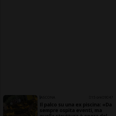
ASCONA
15 ore
9
47
Il palco su una ex piscina: «Da
sempre ospita eventi, ma
quella struttura è opera del