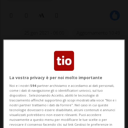
25 gen 2021 - 06:00
Aggiornamento 10:49
La vostra privacy è per noi molto importante
Noi e i nostri
594
partner archiviamo e accediamo ai dati personali,
come i dati di navigazione gli o identificatori univoci, sul tuo
«C'è stato chi voleva bandire il 9,
dispositivo . Selezionando Accetto, abiliti le tecnologie di
tracciamento affinché supportino gli scopi mostrati alla voce "Noi e i
perché quel giorno aveva avuto un
nostri partner trattiamo i dati da fornire". Nel caso in cui queste
tecnologie dovessero essere disabilitate, alcuni contenuti e annunci
incidente».
visualizzati potrebbero non essere rilevanti. Puoi accedere
nuovamente a questo menu per modificare le tue scelte o per
revocare il consenso facendo clic sul link Gestisci le preferenze in