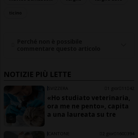
ticino
Perché non è possibile
commentare questo articolo
NOTIZIE PIÙ LETTE
SVIZZERA
1 gior
11
42
«Ho studiato veterinaria,
ora me ne pento», capita
a una laureata su tre
CANTONE
2 gior
160
394