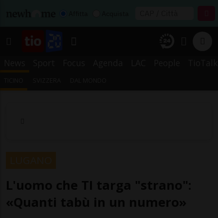
Affitta
Acquista
News
Sport
Focus
Agenda
LAC
People
TioTalk
TICINO
SVIZZERA
DAL MONDO
LUGANO
L'uomo che TI targa "strano":
«Quanti tabù in un numero»