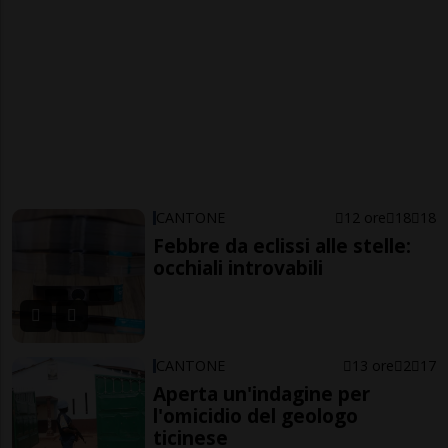
CANTONE
12 ore
18
18
Febbre da eclissi alle stelle:
occhiali introvabili
CANTONE
13 ore
2
17
Aperta un'indagine per
l'omicidio del geologo
ticinese