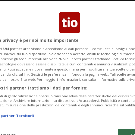
rma: «Non ci saranno eventi. Nessuno
à di eventuali contagi»
a privacy è per noi molto importante
ri
594
partner archiviamo e accediamo ai dati personali, come i dati di navigazione 
ri univoci, sul tuo dispositivo . Selezionando Accetto, abiliti le tecnologie di tracc
portino gli scopi mostrati alla voce "Noi e i nostri partner trattiamo i dati da fornir
tecnologie dovessero essere disabilitate, alcuni contenuti e annunci visualizzati 
vanti. Puoi accedere nuovamente a questo menu per modificare le tue scelte o per
endo clic sul link Gestisci le preferenze in fondo alla pagina web.. Tali scelte avr
o del nostro Sito web. Per maggiori informazioni, consulta l'Informativa sulla priva
ostri partner trattiamo i dati per fornire:
ati di geolocalizzazione precisi. Scansione attiva delle caratteristiche del dispositivo 
icazione. Archiviare informazioni su dispositivo e/o accedervi. Pubblicità e contenu
ati, misurazione delle prestazioni dei contenuti e degli annunci, ricerche sul pubbl
 partner (fornitori)
 finalità
Ac