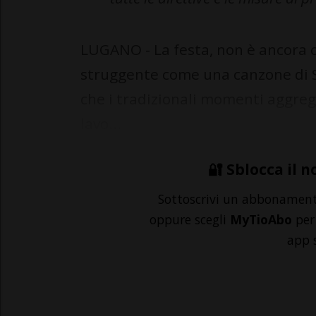
LUGANO - La festa, non è ancora co
struggente come una canzone di S
che i tradizionali momenti aggregat
lavo...
🔐 Sblocca il n
Sottoscrivi un abbonamen
oppure scegli
MyTioAbo
per 
app 