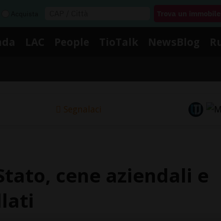
Acquista
nda
LAC
People
TioTalk
NewsBlog
R
Segnalaci
tato, cene aziendali e
lati