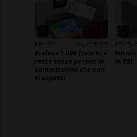
CANTONE
3 gior
46
121
CANTON
Preleva 1.000 franchi e
Nicolò 
resta senza parole: la
la RSI
commissione che non
ti aspetti