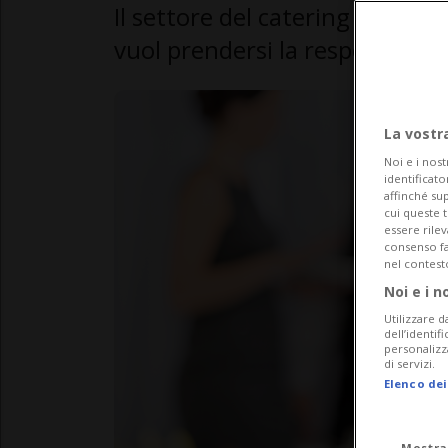
Il settore del catering confe
vuol prendersi la responsabilit
La vostr
Noi e i nost
identificato
affinché sup
cui queste 
essere rile
consenso fac
nel contest
Noi e i n
Utilizzare d
dell’identif
personalizz
di servizi.
Elenco dei
Mostra