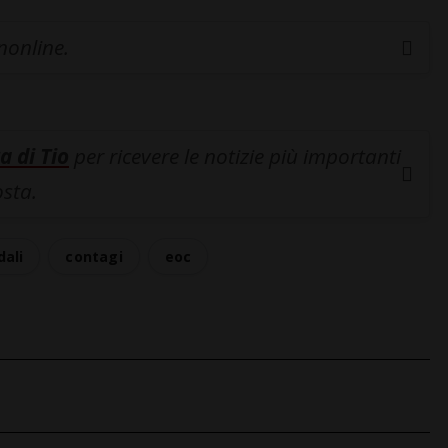
inonline.
a di Tio
per ricevere le notizie più importanti
osta.
dali
contagi
eoc