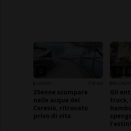
LUGANO
18 ore
BELLINZ
25enne scompare
Gli en
nelle acque del
truck,
Ceresio, ritrovato
hambur
privo di vita
spengo
l'estin