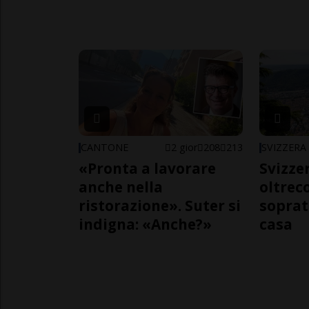
CANTONE
2 gior
208
213
SVIZZERA
«Pronta a lavorare
Svizzer
anche nella
oltrec
ristorazione». Suter si
soprat
indigna: «Anche?»
casa