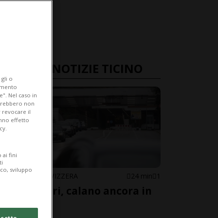
ULTIME NOTIZIE TICINO
gli o
iamento
e". Nel caso in
potrebbero non
 revocare il
anno effetto
cy.
ai fini
ti
ico, sviluppo
CANTONE / SVIZZERA
24 min
1
Frontalieri, calano ancora in
Ticino
cetto