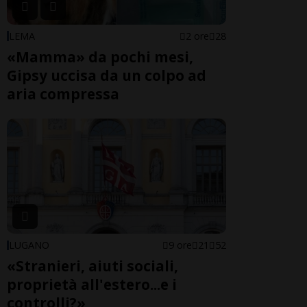
LEMA
2 ore
28
«Mamma» da pochi mesi,
Gipsy uccisa da un colpo ad
aria compressa
LUGANO
9 ore
21
52
«Stranieri, aiuti sociali,
proprietà all'estero...e i
controlli?»