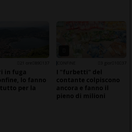
21 ore
89
137
CONFINE
3 gior
10
37
i in fuga
I "furbetti" del
onfine, lo fanno
contante colpiscono
tutto per la
ancora e fanno il
pieno di milioni