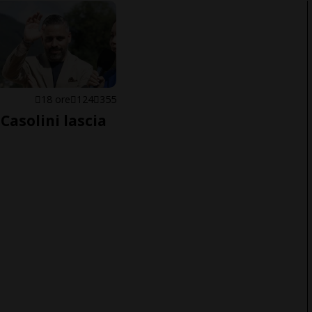
E
18 ore
124
355
Casolini lascia