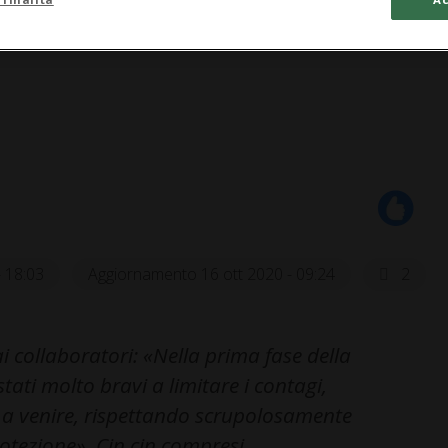
- 18:03
Aggiornamento 16 ott 2020 - 09:24
2
ai collaboratori: «Nella prima fase della
ati molto bravi a limitare i contagi,
 a venire, rispettando scrupolosamente
protezione». Cin cin compresi.