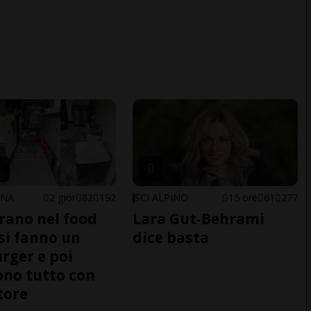
ONA
2 gior
82
192
SCI ALPINO
15 ore
61
277
trano nel food
Lara Gut-Behrami
 si fanno un
dice basta
ger e poi
no tutto con
tore