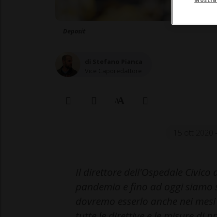
Deposit
di Stefano Pianca
Vice Caporedattore
15 ott 2020 
Il direttore dell'Ospedale Civico 
pandemia e fino ad oggi siamo st
dovremo esserlo anche nei mesi
tutte le direttive e le misure di 