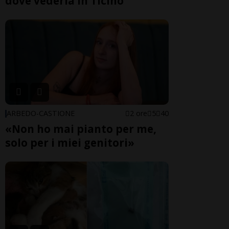
dove vederla in Ticino
ARBEDO-CASTIONE
2 ore
5
40
«Non ho mai pianto per me,
solo per i miei genitori»