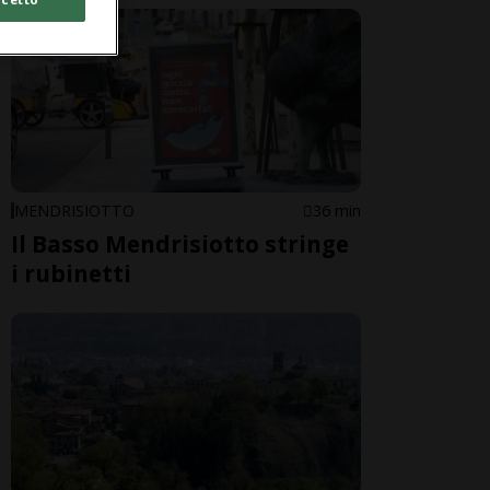
MENDRISIOTTO
36 min
Il Basso Mendrisiotto stringe
i rubinetti