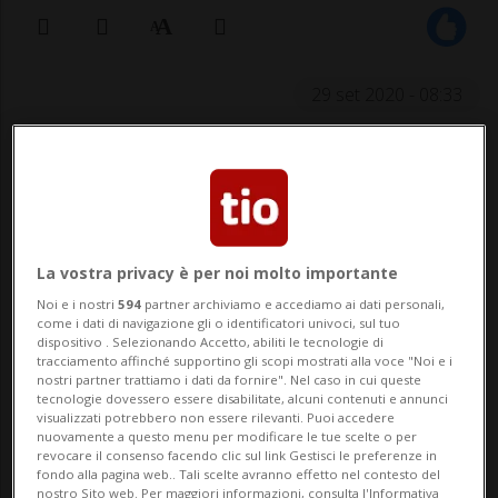
29 set 2020 - 08:33
La vostra privacy è per noi molto importante
Noi e i nostri
594
partner archiviamo e accediamo ai dati personali,
DALPE - WWF e Pro Natura hanno inoltrato
come i dati di navigazione gli o identificatori univoci, sul tuo
dispositivo . Selezionando Accetto, abiliti le tecnologie di
opposizione contro la domanda di
tracciamento affinché supportino gli scopi mostrati alla voce "Noi e i
nostri partner trattiamo i dati da fornire". Nel caso in cui queste
costruzione di un impianto radio per la
tecnologie dovessero essere disabilitate, alcuni contenuti e annunci
visualizzati potrebbero non essere rilevanti. Puoi accedere
trasmissione dei dati tra borse in località
nuovamente a questo menu per modificare le tue scelte o per
revocare il consenso facendo clic sul link Gestisci le preferenze in
Campo Tencia. Il comprensorio
fondo alla pagina web.. Tali scelte avranno effetto nel contesto del
nostro Sito web. Per maggiori informazioni, consulta l'Informativa