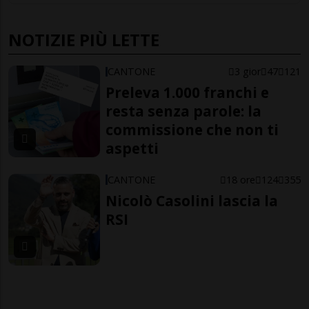
NOTIZIE PIÙ LETTE
CANTONE
3 gior
47
121
Preleva 1.000 franchi e
resta senza parole: la
commissione che non ti
aspetti
CANTONE
18 ore
124
355
Nicolò Casolini lascia la
RSI