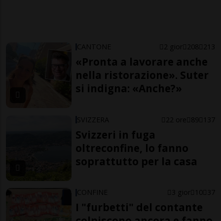
CANTONE
2 gior
208
213
«Pronta a lavorare anche
nella ristorazione». Suter
si indigna: «Anche?»
SVIZZERA
22 ore
89
137
Svizzeri in fuga
oltreconfine, lo fanno
soprattutto per la casa
CONFINE
3 gior
10
37
I "furbetti" del contante
colpiscono ancora e fanno