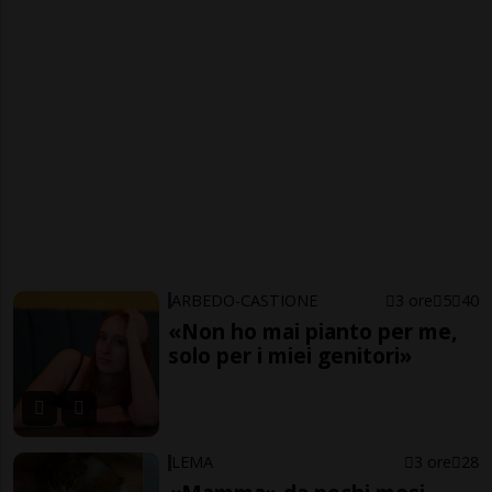
ARBEDO-CASTIONE
3 ore
5
40
«Non ho mai pianto per me,
solo per i miei genitori»
LEMA
3 ore
28