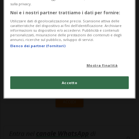
territoriale interessato dal progetto,
sulla privacy.
Noi e i nostri partner trattiamo i dati per fornire:
affermano ...
Utilizzare dati di geolocalizzazione precisi. Scansione attiva delle
caratteristiche del dispositivo ai fini dell’identificazione. Archiviare
informazioni su dispositivo e/o accedervi. Pubblicità e contenuti
🔐 Sblocca il nostro archivio
personalizzati, misurazione delle prestazioni dei contenuti e degli
annunci, ricerche sul pubblico, sviluppo di servizi.
esclusivo!
Elenco dei partner (fornitori)
Sottoscrivi un abbonamento
Archivio
per
Mostra finalità
leggere questo articolo, oppure scegli
MyTioAbo
per accedere all'archivio e
Accetto
navigare su sito e app senza pubblicità.
ACCEDI
Entra nel
canale WhatsApp
di