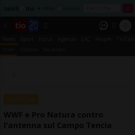
Affitta
Acquista
News
Sport
Focus
Agenda
LAC
People
TioTalk
TICINO
SVIZZERA
DAL MONDO
CANTONE
WWF e Pro Natura contro
l'antenna sul Campo Tencia