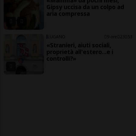
«Mamma» da pochi mesi,
Gipsy uccisa da un colpo ad
aria compressa
LUGANO
9 ore
23
53
«Stranieri, aiuti sociali,
proprietà all'estero...e i
controlli?»