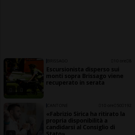
BRISSAGO
10 ore
8
Escursionista disperso sui
monti sopra Brissago viene
recuperato in serata
CANTONE
10 ore
50
192
«Fabrizio Sirica ha ritirato la
propria disponibilità a
candidarsi al Consiglio di
Stato»