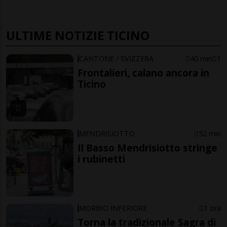
ULTIME NOTIZIE TICINO
CANTONE / SVIZZERA
40 min
1
Frontalieri, calano ancora in
Ticino
MENDRISIOTTO
52 min
Il Basso Mendrisiotto stringe
i rubinetti
MORBIO INFERIORE
1 ora
Torna la tradizionale Sagra di