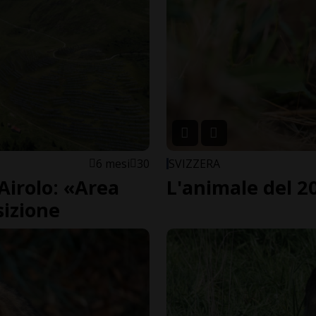
6 mesi
30
SVIZZERA
Airolo: «Area
L'animale del 202
sizione