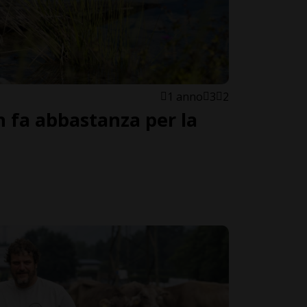
1 anno
3
2
n fa abbastanza per la