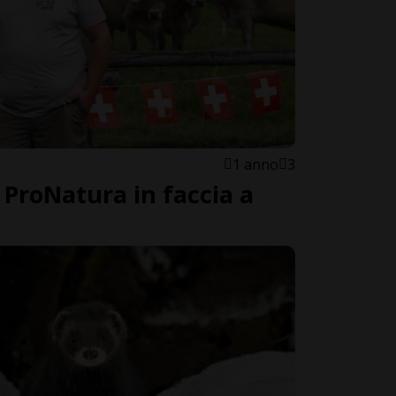
1 anno
3
 ProNatura in faccia a