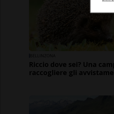
BELLINZONA
Riccio dove sei? Una ca
raccogliere gli avvistame