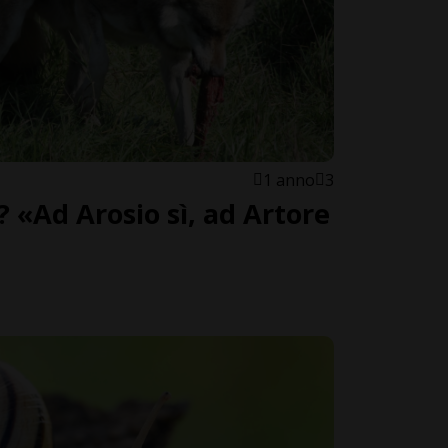
1 anno
3
 «Ad Arosio sì, ad Artore