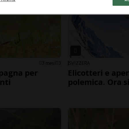
3 mesi
3
SVIZZERA
mpagna per
Elicotteri e aper
nti
polemica. Ora si