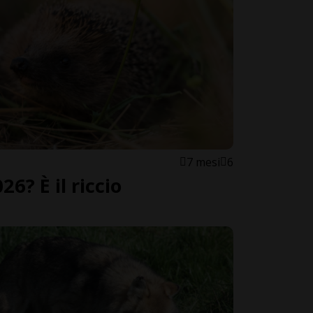
7 mesi
6
6? È il riccio