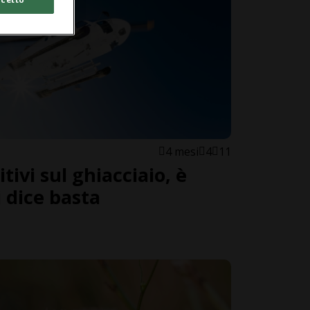
4 mesi
4
11
itivi sul ghiacciaio, è
 dice basta