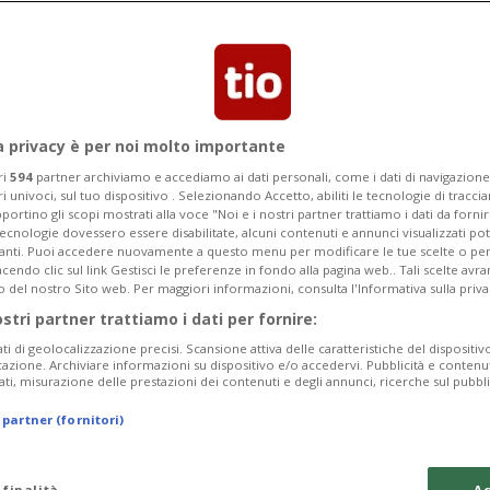
a privacy è per noi molto importante
ri
594
partner archiviamo e accediamo ai dati personali, come i dati di navigazione 
ri univoci, sul tuo dispositivo . Selezionando Accetto, abiliti le tecnologie di tracc
portino gli scopi mostrati alla voce "Noi e i nostri partner trattiamo i dati da fornir
tecnologie dovessero essere disabilitate, alcuni contenuti e annunci visualizzati 
vanti. Puoi accedere nuovamente a questo menu per modificare le tue scelte o per
endo clic sul link Gestisci le preferenze in fondo alla pagina web.. Tali scelte avr
o del nostro Sito web. Per maggiori informazioni, consulta l'Informativa sulla priva
2 mesi
1
9
SVIZZERA
ostri partner trattiamo i dati per fornire:
viamo gli alberi
Gli svizzeri ama
ati di geolocalizzazione precisi. Scansione attiva delle caratteristiche del dispositivo 
se allo stato na
icazione. Archiviare informazioni su dispositivo e/o accedervi. Pubblicità e contenu
ati, misurazione delle prestazioni dei contenuti e degli annunci, ricerche sul pubbl
 partner (fornitori)
 finalità
Ac