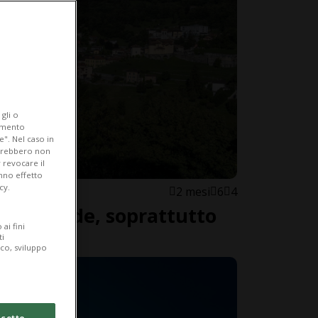
gli o
iamento
e". Nel caso in
potrebbero non
 revocare il
anno effetto
cy.
2 mesi
6
4
no il verde, soprattutto
ai fini
turale
ti
ico, sviluppo
cetto