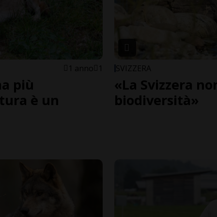
1 anno
1
SVIZZERA
a più
«La Svizzera no
tura è un
biodiversità»