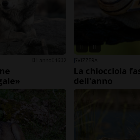
1 anno
16
2
SVIZZERA
one
La chiocciola fa
gale»
dell'anno