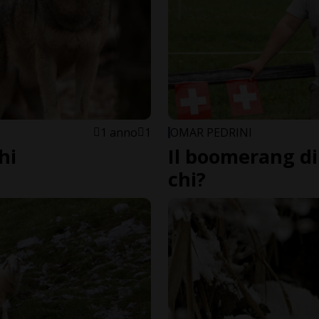
1 anno
1
OMAR PEDRINI
hi
Il boomerang di
chi?