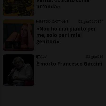
Verità: «È stato come
un'onda»
ARBEDO-CASTIONE
2 gior
26
154
«Non ho mai pianto per
me, solo per i miei
genitori»
ITALIA
2 gior
19
È morto Francesco Guccini