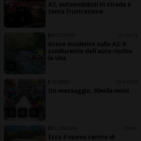
A2, automobilisti in strada e
tanta frustrazione
MEZZOVICO
3 ore
3
Grave incidente sulla A2: il
conducente dell'auto rischia
la vita
LOCARNO
3 ore
19
Un messaggio, 60mila nomi
BELLINZONA
5 ore
Ecco il nuovo centro di