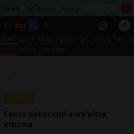
Affitta
Acquista
News
Sport
Focus
Agenda
LAC
People
TioTalk
TICINO
SVIZZERA
DAL MONDO
CONFINE
Cento palloncini e un'altra
vittima