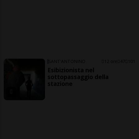
SANT'ANTONINO
12 ore
47
101
Esibizionista nel
sottopassaggio della
stazione