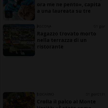
ora me ne pento», capita
a una laureata su tre
ASCONA
1 gior
Ragazzo trovato morto
nella terrazza di un
ristorante
LOCARNO
1 gior
131
Crolla il palco al Monte