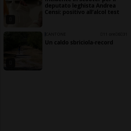
deputato leghista Andrea
Censi: positivo all’alcol test
CANTONE
11 ore
6
31
Un caldo sbriciola-record