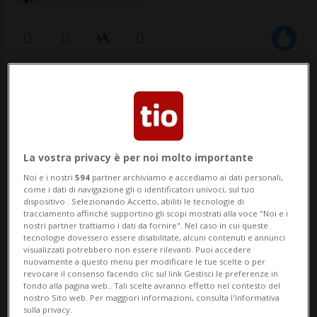
21 giu 2020 - 18:24
LAVENA PONTE TRESA - I colpi di coda del
Covid non vanno sottovalutati. Lo ripetono
La vostra privacy è per noi molto importante
gli esperti da giorni. E la prova l'ha avuta
Noi e i nostri
594
partner archiviamo e accediamo ai dati personali,
come i dati di navigazione gli o identificatori univoci, sul tuo
oggi la comunità di Lavena Ponte Tresa,
dispositivo . Selezionando Accetto, abiliti le tecnologie di
tracciamento affinché supportino gli scopi mostrati alla voce "Noi e i
dove si è celebrato ancora un funerale per
nostri partner trattiamo i dati da fornire". Nel caso in cui queste
tecnologie dovessero essere disabilitate, alcuni contenuti e annunci
una donna contagiat...
visualizzati potrebbero non essere rilevanti. Puoi accedere
nuovamente a questo menu per modificare le tue scelte o per
revocare il consenso facendo clic sul link Gestisci le preferenze in
fondo alla pagina web.. Tali scelte avranno effetto nel contesto del
🔐 Sblocca il nostro archivio
nostro Sito web. Per maggiori informazioni, consulta l'Informativa
sulla privacy.