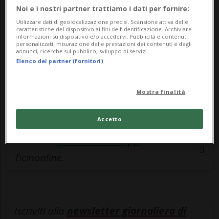
esclusivo!
Noi e i nostri partner trattiamo i dati per fornire:
Sottoscrivi un abbonamento
Archivio
per
Utilizzare dati di geolocalizzazione precisi. Scansione attiva delle
caratteristiche del dispositivo ai fini dell’identificazione. Archiviare
leggere questo articolo, oppure scegli
informazioni su dispositivo e/o accedervi. Pubblicità e contenuti
personalizzati, misurazione delle prestazioni dei contenuti e degli
MyTioAbo
per accedere all'archivio e
annunci, ricerche sul pubblico, sviluppo di servizi.
Elenco dei partner (fornitori)
navigare su sito e app senza pubblicità.
ACCEDI
Mostra finalità
Accetto
Entra nel
canale WhatsApp
di
Ticinonline.
Iscriviti alla
newsletter giornaliera di