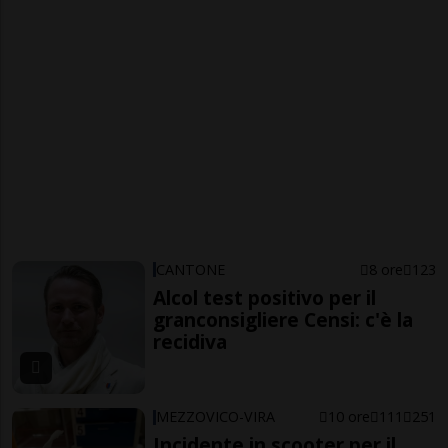
CANTONE
8 ore
123
Alcol test positivo per il
granconsigliere Censi: c'è la
recidiva
MEZZOVICO-VIRA
10 ore
111
251
Incidente in scooter per il