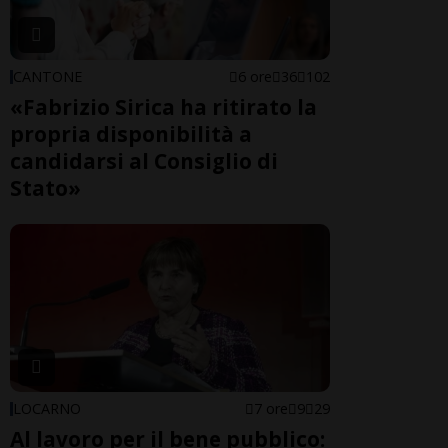
CANTONE
6 ore
36
102
«Fabrizio Sirica ha ritirato la
propria disponibilità a
candidarsi al Consiglio di
Stato»
LOCARNO
7 ore
9
29
Al lavoro per il bene pubblico: