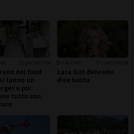
ONA
2 gior
82
194
SCI ALPINO
11 ore
59
259
trano nel food
Lara Gut-Behrami
 si fanno un
dice basta
ger e poi
no tutto con
tore