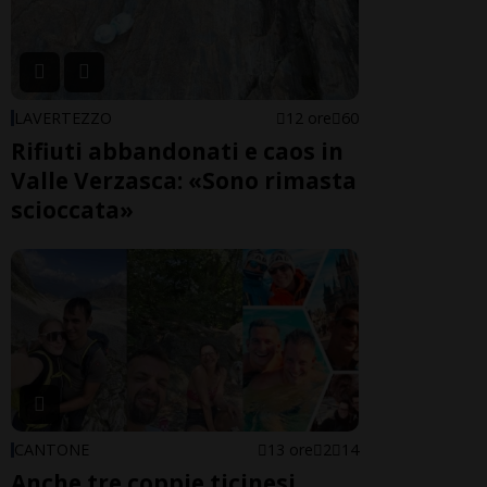
LAVERTEZZO
12 ore
60
Rifiuti abbandonati e caos in
Valle Verzasca: «Sono rimasta
scioccata»
CANTONE
13 ore
2
14
Anche tre coppie ticinesi