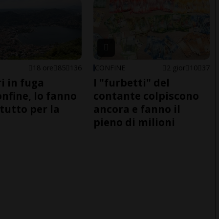
18 ore
85
136
CONFINE
2 gior
10
37
i in fuga
I "furbetti" del
onfine, lo fanno
contante colpiscono
tutto per la
ancora e fanno il
pieno di milioni