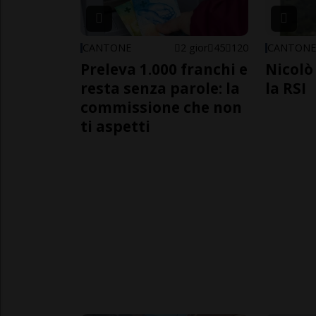
CANTONE
2 gior
45
120
CANTON
Preleva 1.000 franchi e
Nicolò 
resta senza parole: la
la RSI
commissione che non
ti aspetti