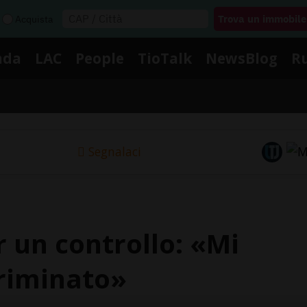
Acquista
nda
LAC
People
TioTalk
NewsBlog
R
Segnalaci
 un controllo: «Mi
criminato»