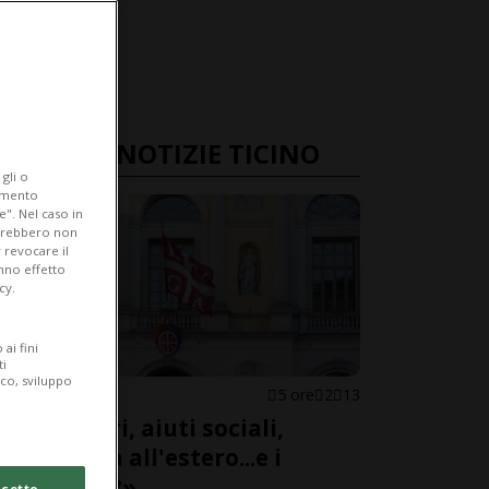
ULTIME NOTIZIE TICINO
gli o
iamento
e". Nel caso in
potrebbero non
 revocare il
anno effetto
cy.
ai fini
ti
ico, sviluppo
LUGANO
5 ore
2
13
«Stranieri, aiuti sociali,
proprietà all'estero...e i
controlli?»
cetto