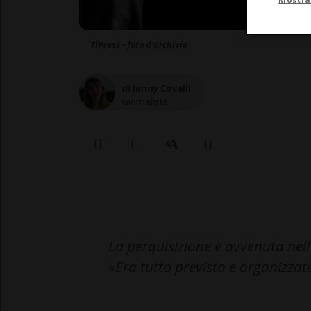
TiPress - foto d'archivio
di Jenny Covelli
Giornalista
La perquisizione è avvenuta nel
«Era tutto previsto e organizzat