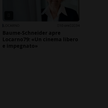
LOCARNO
10 ore
2
34
Baume-Schneider apre
Locarno79: «Un cinema libero
e impegnato»