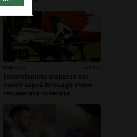
BRISSAGO
6 ore
2
Escursionista disperso sui
monti sopra Brissago viene
recuperato in serata