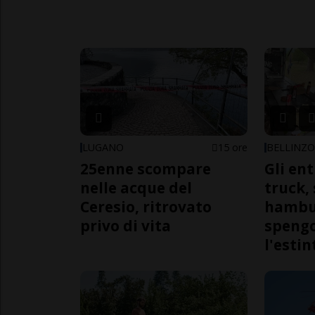
LUGANO
15 ore
BELLINZ
25enne scompare
Gli en
nelle acque del
truck,
Ceresio, ritrovato
hambur
privo di vita
spengo
l'estin