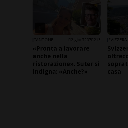
CANTONE
2 gior
207
213
SVIZZERA
«Pronta a lavorare
Svizzer
anche nella
oltrec
ristorazione». Suter si
soprat
indigna: «Anche?»
casa