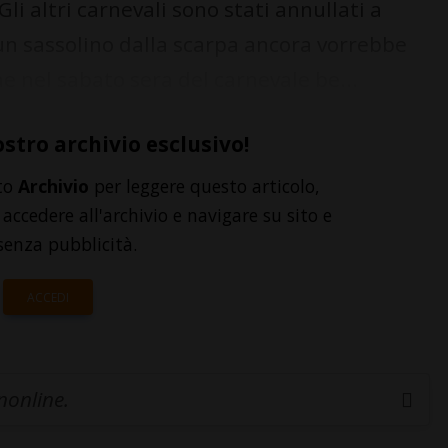
li altri carnevali sono stati annullati a
 un sassolino dalla scarpa ancora vorrebbe
he nel sabato sera del carnevale be...
ostro archivio esclusivo!
to
Archivio
per leggere questo articolo,
accedere all'archivio e navigare su sito e
senza pubblicità.
ACCEDI
inonline.