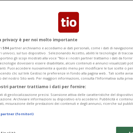
rando nel sabato del Rabadan, quando
seguirli.
a privacy è per noi molto importante
ri
594
partner archiviamo e accediamo ai dati personali, come i dati di navigazione 
ri univoci, sul tuo dispositivo . Selezionando Accetto, abiliti le tecnologie di tracc
portino gli scopi mostrati alla voce "Noi e i nostri partner trattiamo i dati da fornir
tecnologie dovessero essere disabilitate, alcuni contenuti e annunci visualizzati 
vanti. Puoi accedere nuovamente a questo menu per modificare le tue scelte o per
endo clic sul link Gestisci le preferenze in fondo alla pagina web.. Tali scelte avr
o del nostro Sito web. Per maggiori informazioni, consulta l'Informativa sulla priva
ostri partner trattiamo i dati per fornire:
ati di geolocalizzazione precisi. Scansione attiva delle caratteristiche del dispositivo 
icazione. Archiviare informazioni su dispositivo e/o accedervi. Pubblicità e contenu
ati, misurazione delle prestazioni dei contenuti e degli annunci, ricerche sul pubbl
 partner (fornitori)
 finalità
Ac