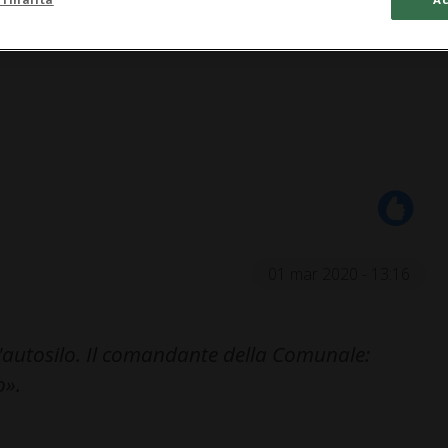
01 mar 2020 - 13:16
l'autosilo. Il comandante della Comunale:
o».