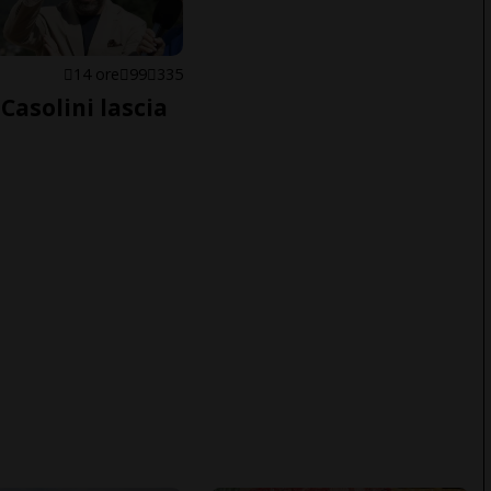
E
14 ore
99
335
Casolini lascia