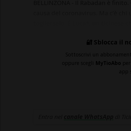
BELLINZONA - Il Rabadan è finito. G
causa del coronavirus. Ma c’è chi
toglierselo. È Luca*, un ticinese c
🔐 Sblocca il n
Sottoscrivi un abbonamen
oppure scegli
MyTioAbo
per 
app 
Entra nel
canale WhatsApp
di Tic