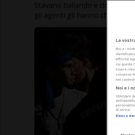
Stavano ballando e chiacchie
gli agenti gli hanno chiesto di 
La vostr
Noi e i nost
identificato
affinché sup
cui queste 
essere rile
consenso fac
nel contest
Noi e i n
Utilizzare d
dell’identif
personalizz
di servizi.
Elenco dei
Mostra