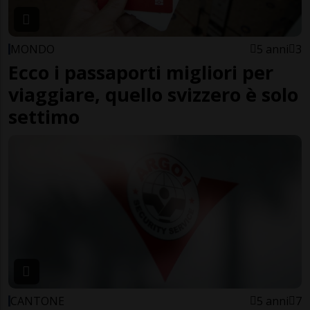
MONDO
5 anni
3
Ecco i passaporti migliori per
viaggiare, quello svizzero è solo
settimo
CANTONE
5 anni
7