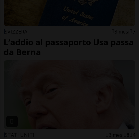
SVIZZERA
3 mesi
7
L’addio al passaporto Usa passa
da Berna
STATI UNITI
3 mesi
8
4