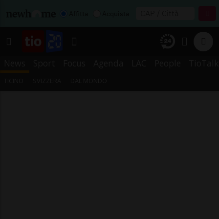
Affitta
Acquista
News
Sport
Focus
Agenda
LAC
People
TioTalk
TICINO
SVIZZERA
DAL MONDO