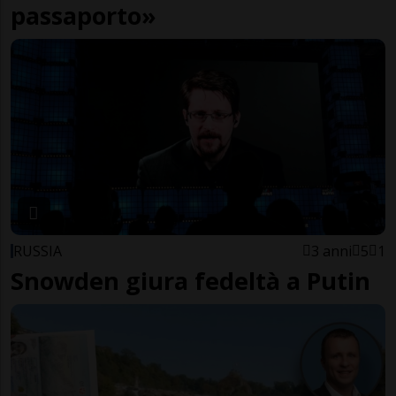
passaporto»
RUSSIA
3 anni
5
1
Snowden giura fedeltà a Putin