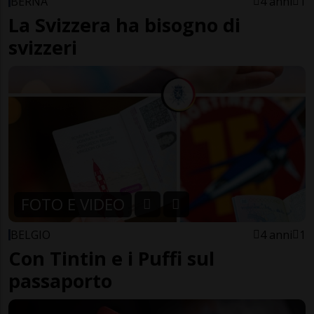
BERNA
4 anni
1
La Svizzera ha bisogno di
svizzeri
FOTO E VIDEO
BELGIO
4 anni
1
Con Tintin e i Puffi sul
passaporto