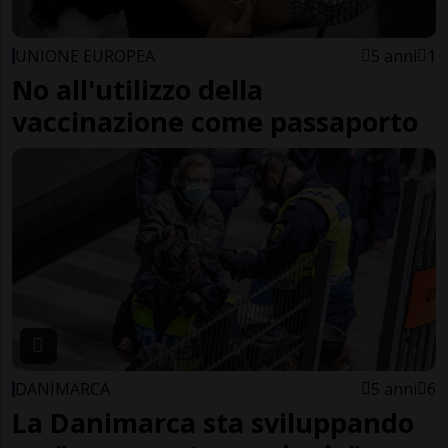
UNIONE EUROPEA
5 anni
1
No all'utilizzo della
vaccinazione come passaporto
DANIMARCA
5 anni
6
La Danimarca sta sviluppando