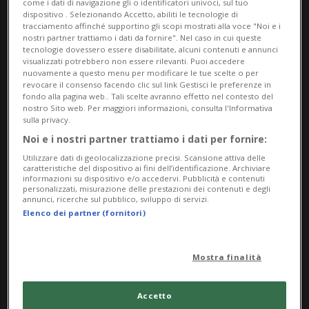
come i dati di navigazione gli o identificatori univoci, sul tuo
dispositivo . Selezionando Accetto, abiliti le tecnologie di
tracciamento affinché supportino gli scopi mostrati alla voce "Noi e i
nostri partner trattiamo i dati da fornire". Nel caso in cui queste
tecnologie dovessero essere disabilitate, alcuni contenuti e annunci
visualizzati potrebbero non essere rilevanti. Puoi accedere
nuovamente a questo menu per modificare le tue scelte o per
revocare il consenso facendo clic sul link Gestisci le preferenze in
fondo alla pagina web.. Tali scelte avranno effetto nel contesto del
VANUATU
1 anno
1
nostro Sito web. Per maggiori informazioni, consulta l'Informativa
sulla privacy.
Andrew Tate, via il passaporto
Noi e i nostri partner trattiamo i dati per fornire:
d'oro?
Utilizzare dati di geolocalizzazione precisi. Scansione attiva delle
caratteristiche del dispositivo ai fini dell’identificazione. Archiviare
informazioni su dispositivo e/o accedervi. Pubblicità e contenuti
personalizzati, misurazione delle prestazioni dei contenuti e degli
annunci, ricerche sul pubblico, sviluppo di servizi.
Elenco dei partner (fornitori)
Mostra finalità
Accetto