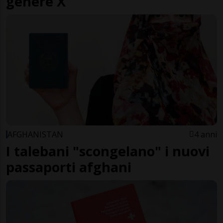
genere X
AFGHANISTAN
4 anni
I talebani "scongelano" i nuovi
passaporti afghani