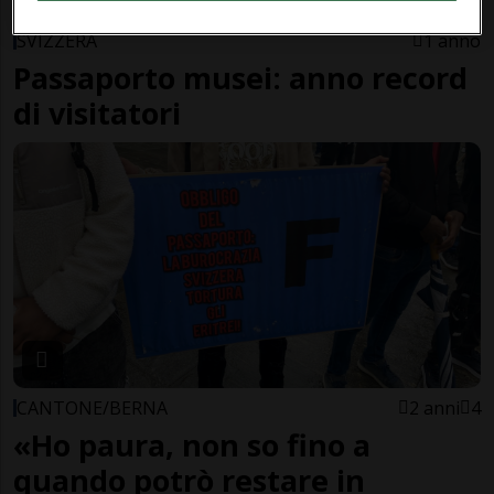
SVIZZERA
1 anno
Passaporto musei: anno record
di visitatori
CANTONE/BERNA
2 anni
4
«Ho paura, non so fino a
quando potrò restare in