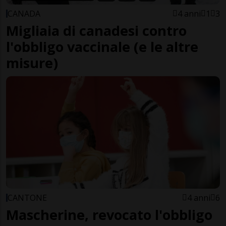
CANADA
4 anni
1
3
Migliaia di canadesi contro
l'obbligo vaccinale (e le altre
misure)
CANTONE
4 anni
6
Mascherine, revocato l'obbligo