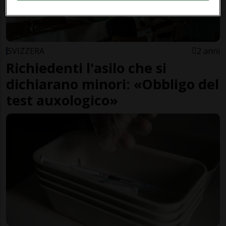
SVIZZERA
2 anni
Richiedenti l'asilo che si
dichiarano minori: «Obbligo del
test auxologico»