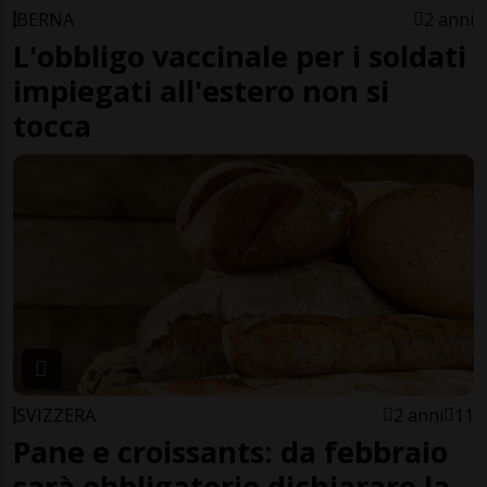
BERNA
2 anni
L'obbligo vaccinale per i soldati
impiegati all'estero non si
tocca
SVIZZERA
2 anni
11
Pane e croissants: da febbraio
sarà obbligatorio dichiarare la