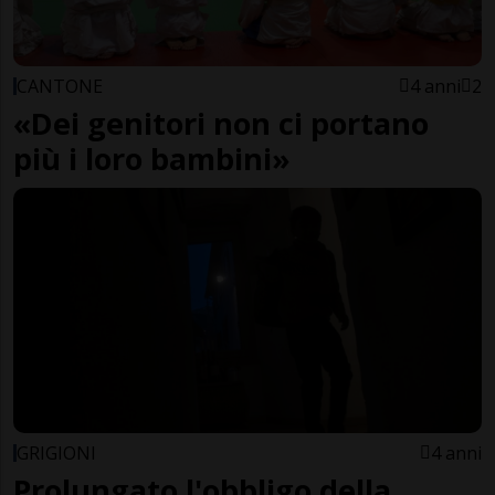
CANTONE
4 anni
2
«Dei genitori non ci portano
più i loro bambini»
GRIGIONI
4 anni
Prolungato l'obbligo della