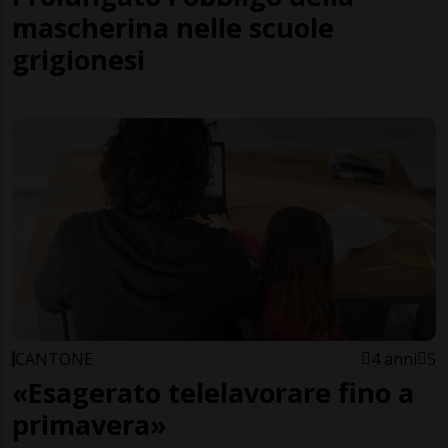
mascherina nelle scuole
grigionesi
CANTONE
4 anni
5
«Esagerato telelavorare fino a
primavera»