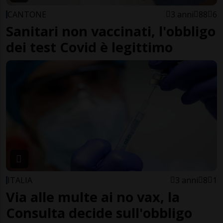
CANTONE
3 anni
88
6
Sanitari non vaccinati, l'obbligo
dei test Covid è legittimo
ITALIA
3 anni
8
1
Via alle multe ai no vax, la
Consulta decide sull'obbligo