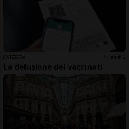
SVIZZERA
4 anni
2
La delusione dei vaccinati