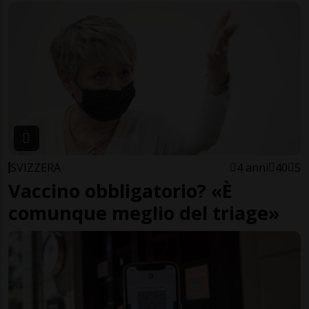
SVIZZERA
4 anni
40
5
Vaccino obbligatorio? «È
comunque meglio del triage»