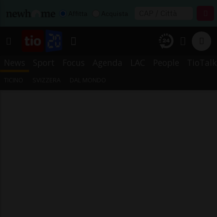
Affitta
Acquista
News
Sport
Focus
Agenda
LAC
People
TioTalk
TICINO
SVIZZERA
DAL MONDO