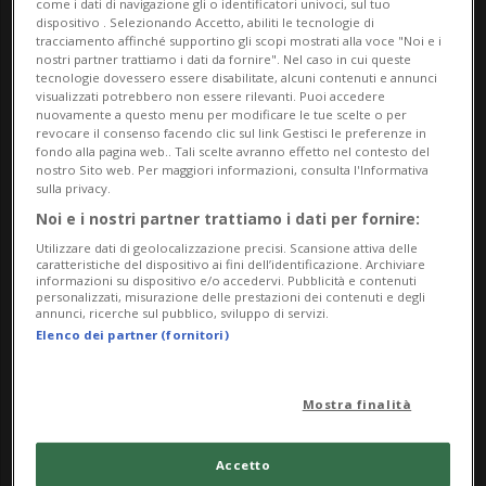
come i dati di navigazione gli o identificatori univoci, sul tuo
dispositivo . Selezionando Accetto, abiliti le tecnologie di
tracciamento affinché supportino gli scopi mostrati alla voce "Noi e i
nostri partner trattiamo i dati da fornire". Nel caso in cui queste
tecnologie dovessero essere disabilitate, alcuni contenuti e annunci
visualizzati potrebbero non essere rilevanti. Puoi accedere
nuovamente a questo menu per modificare le tue scelte o per
revocare il consenso facendo clic sul link Gestisci le preferenze in
fondo alla pagina web.. Tali scelte avranno effetto nel contesto del
nostro Sito web. Per maggiori informazioni, consulta l'Informativa
sulla privacy.
Noi e i nostri partner trattiamo i dati per fornire:
SVIZZERA
1 anno
8
Utilizzare dati di geolocalizzazione precisi. Scansione attiva delle
Gomme invernali? «Serve
caratteristiche del dispositivo ai fini dell’identificazione. Archiviare
informazioni su dispositivo e/o accedervi. Pubblicità e contenuti
l'obbligo»
personalizzati, misurazione delle prestazioni dei contenuti e degli
annunci, ricerche sul pubblico, sviluppo di servizi.
Elenco dei partner (fornitori)
Mostra finalità
Accetto