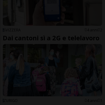
SVIZZERA
4 anni
2
Dai cantoni sì a 2G e telelavoro
ZURIGO
4 anni
1