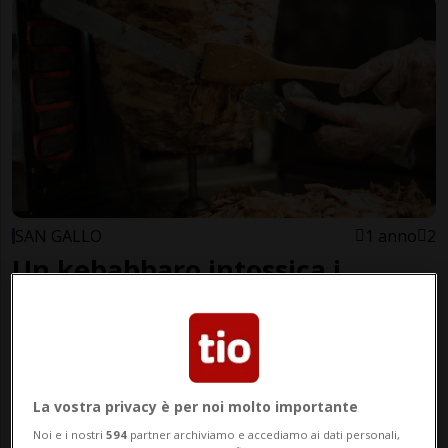
SAN GALLO
1 anno
2
Un kebabbaro intossica i
bambini, ma è "protetto"
dall'anonimato
La vostra privacy è per noi molto importante
Noi e i nostri
594
partner archiviamo e accediamo ai dati personali,