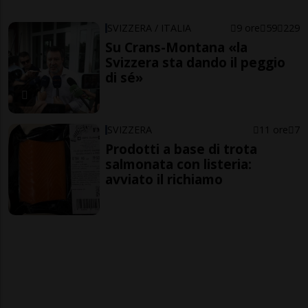
SVIZZERA / ITALIA
9 ore
59
229
Su Crans-Montana «la
Svizzera sta dando il peggio
di sé»
SVIZZERA
11 ore
7
Prodotti a base di trota
salmonata con listeria:
avviato il richiamo