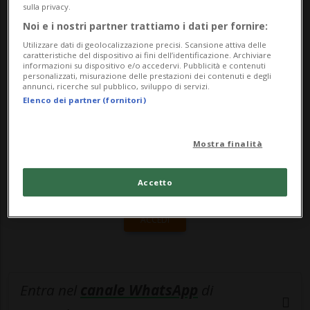
transitorio, su un aspetto della revisione
sulla privacy.
permane sempre una...
Noi e i nostri partner trattiamo i dati per fornire:
Utilizzare dati di geolocalizzazione precisi. Scansione attiva delle
caratteristiche del dispositivo ai fini dell’identificazione. Archiviare
🔐 Sblocca il nostro archivio
informazioni su dispositivo e/o accedervi. Pubblicità e contenuti
personalizzati, misurazione delle prestazioni dei contenuti e degli
annunci, ricerche sul pubblico, sviluppo di servizi.
esclusivo!
Elenco dei partner (fornitori)
Sottoscrivi un abbonamento
Archivio
per
leggere questo articolo, oppure scegli
Mostra finalità
MyTioAbo
per accedere all'archivio e
navigare su sito e app senza pubblicità.
Accetto
ACCEDI
Entra nel
canale WhatsApp
di