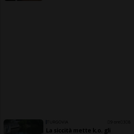
TURGOVIA
9 ore
3
8
La siccità mette k.o. gli