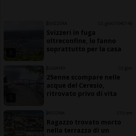
SVIZZERA
2 gior
104
143
Svizzeri in fuga
oltreconfine, lo fanno
soprattutto per la casa
LUGANO
2 gior
25enne scompare nelle
acque del Ceresio,
ritrovato privo di vita
ASCONA
15 ore
Ragazzo trovato morto
nella terrazza di un