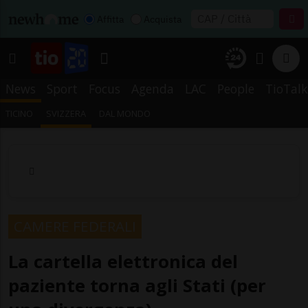
Affitta
Acquista
News
Sport
Focus
Agenda
LAC
People
TioTalk
TICINO
SVIZZERA
DAL MONDO
CAMERE FEDERALI
La cartella elettronica del
paziente torna agli Stati (per