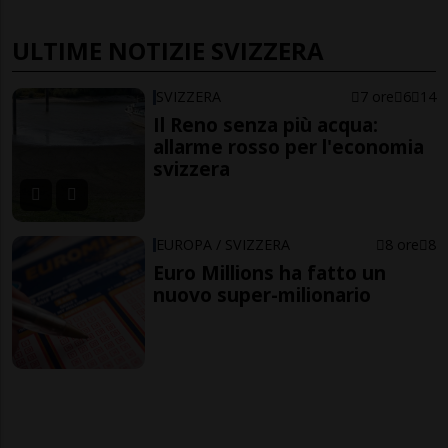
ULTIME NOTIZIE SVIZZERA
SVIZZERA
7 ore
6
14
Il Reno senza più acqua:
allarme rosso per l'economia
svizzera
EUROPA / SVIZZERA
8 ore
8
Euro Millions ha fatto un
nuovo super-milionario