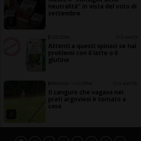
neutralità" in vista del voto di
settembre
SVIZZERA
13 ore
5
Attenti a questi spinaci se hai
problemi con il latte o il
glutine
ARGOVIA / LUCERNA
13 ore
26
Il canguro che vagava nei
prati argoviesi è tornato a
casa