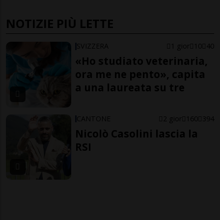
NOTIZIE PIÙ LETTE
SVIZZERA
1 gior
10
40
«Ho studiato veterinaria,
ora me ne pento», capita
a una laureata su tre
CANTONE
2 gior
160
394
Nicolò Casolini lascia la
RSI