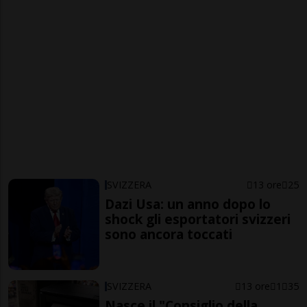
SVIZZERA
13 ore
25
Dazi Usa: un anno dopo lo
shock gli esportatori svizzeri
sono ancora toccati
SVIZZERA
13 ore
1
35
Nasce il "Consiglio della