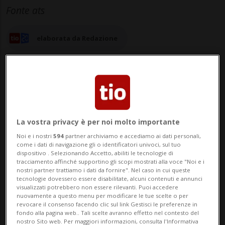
Fonte ats
elaborata da Redazione
07 mar 2024 - 09:34
La vostra privacy è per noi molto importante
BERNA - Se i due rami del Parlamento si
Noi e i nostri
594
partner archiviamo e accediamo ai dati personali,
come i dati di navigazione gli o identificatori univoci, sul tuo
sono già detti d'accordo con il
dispositivo . Selezionando Accetto, abiliti le tecnologie di
tracciamento affinché supportino gli scopi mostrati alla voce "Noi e i
proseguimento del progetto della cartella
nostri partner trattiamo i dati da fornire". Nel caso in cui queste
tecnologie dovessero essere disabilitate, alcuni contenuti e annunci
informatizzata del paziente (CIP) e con la
visualizzati potrebbero non essere rilevanti. Puoi accedere
nuovamente a questo menu per modificare le tue scelte o per
revocare il consenso facendo clic sul link Gestisci le preferenze in
garanzia del suo finanziamento
fondo alla pagina web.. Tali scelte avranno effetto nel contesto del
nostro Sito web. Per maggiori informazioni, consulta l'Informativa