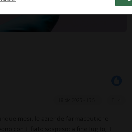
18 dic 2025 - 13:51
4
nque mesi, le aziende farmaceutiche
o con il fiato sospeso: a fine luglio, il