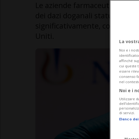
Le aziende farmaceutiche sviz
dei dazi doganali statunitensi.
significativamente, con un con
Uniti.
La vostr
Noi e i nost
identificato
affinché sup
cui queste 
essere rile
consenso fac
nel contest
Noi e i n
Utilizzare d
dell’identif
personalizz
di servizi.
Elenco dei
Mostra