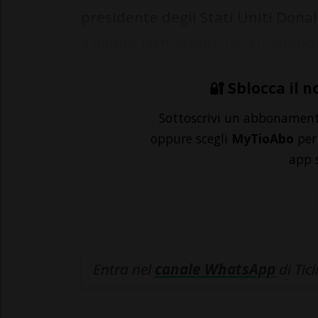
presidente degli Stati Uniti Dona
aziende farmaceutiche, chiedendo 
🔐 Sblocca il n
Sottoscrivi un abbonamen
oppure scegli
MyTioAbo
per 
app 
Entra nel
canale WhatsApp
di Tic