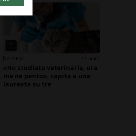
SVIZZERA
1 ora
1
«Ho studiato veterinaria, ora
me ne pento», capita a una
laureata su tre