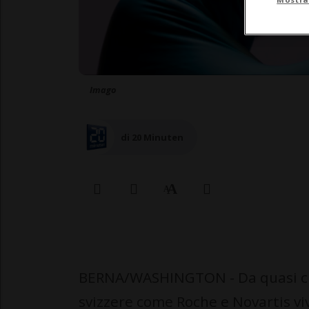
Imago
di 20 Minuten
BERNA/WASHINGTON - Da quasi ci
svizzere come Roche e Novartis vivon