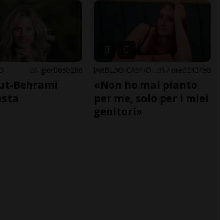
NO
1 gior
65
286
ARBEDO-CASTIONE
17 ore
24
158
ut-Behrami
«Non ho mai pianto
asta
per me, solo per i miei
genitori»