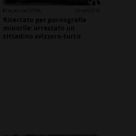
ITALIA / SVIZZERA
5 ore
2
22
Ricercato per pornografia
minorile: arrestato un
cittadino svizzero-turco