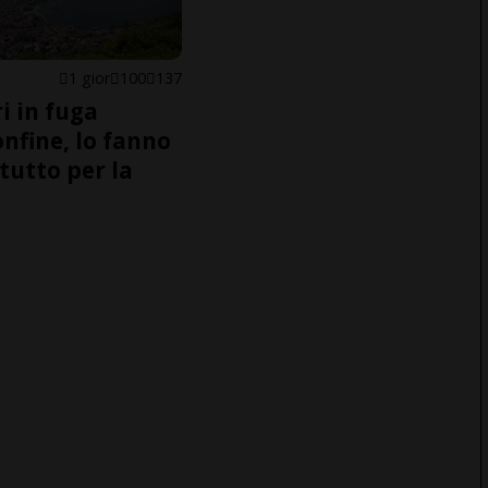
1 gior
100
137
i in fuga
onfine, lo fanno
tutto per la