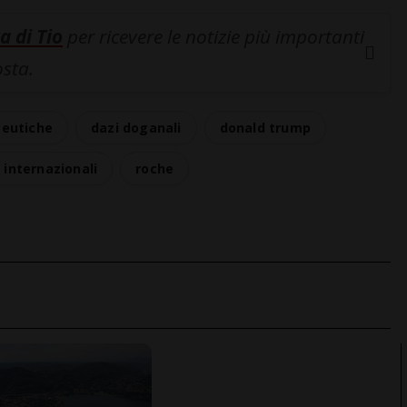
a di Tio
per ricevere le notizie più importanti
osta.
ceutiche
dazi doganali
donald trump
i internazionali
roche