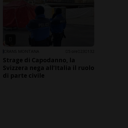
CRANS MONTANA
5 ore
23
132
Strage di Capodanno, la
Svizzera nega all’Italia il ruolo
di parte civile