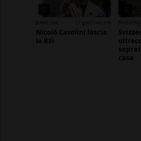
CANTONE
1 gior
146
376
SVIZZERA
Nicolò Casolini lascia
Svizzer
la RSI
oltrec
soprat
casa