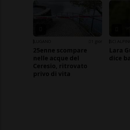
LUGANO
1 gior
SCI ALPI
25enne scompare
Lara G
nelle acque del
dice b
Ceresio, ritrovato
privo di vita