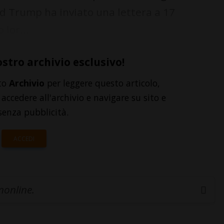
ld Trump ha inviato una lettera a 17
lor...
ostro archivio esclusivo!
to
Archivio
per leggere questo articolo,
accedere all'archivio e navigare su sito e
senza pubblicità.
ACCEDI
inonline.