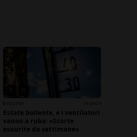
SVIZZERA
4 ore
4
Estate bollente, e i ventilatori
vanno a ruba: «Scorte
esaurite da settimane»