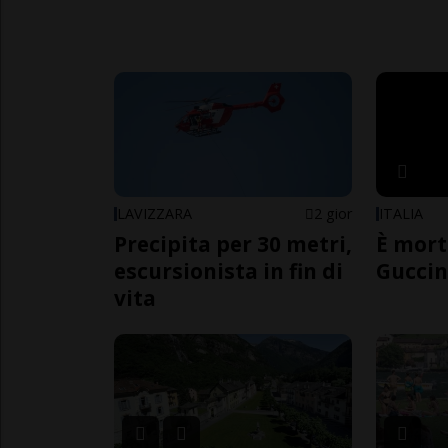
LAVIZZARA
2 gior
ITALIA
Precipita per 30 metri,
È mort
escursionista in fin di
Guccin
vita