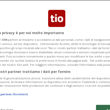
zere sono preoccupate per la minaccia
 L'accordo potrebbe ora ridurli
seguente calo dei prezzi negli Stati
a privacy è per noi molto importante
ri
594
partner archiviamo e accediamo ai dati personali, come i dati di navigazione 
ri univoci, sul tuo dispositivo . Selezionando Accetto, abiliti le tecnologie di tracc
portino gli scopi mostrati alla voce "Noi e i nostri partner trattiamo i dati da fornir
tecnologie dovessero essere disabilitate, alcuni contenuti e annunci visualizzati 
vanti. Puoi accedere nuovamente a questo menu per modificare le tue scelte o per
endo clic sul link Gestisci le preferenze in fondo alla pagina web.. Tali scelte avr
o del nostro Sito web. Per maggiori informazioni, consulta l'Informativa sulla priva
ostri partner trattiamo i dati per fornire:
ati di geolocalizzazione precisi. Scansione attiva delle caratteristiche del dispositivo 
icazione. Archiviare informazioni su dispositivo e/o accedervi. Pubblicità e contenu
ati, misurazione delle prestazioni dei contenuti e degli annunci, ricerche sul pubbl
 partner (fornitori)
 finalità
Ac