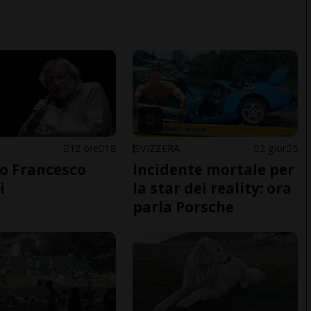
12 ore
18
SVIZZERA
2 gior
5
o Francesco
Incidente mortale per
i
la star dei reality: ora
parla Porsche