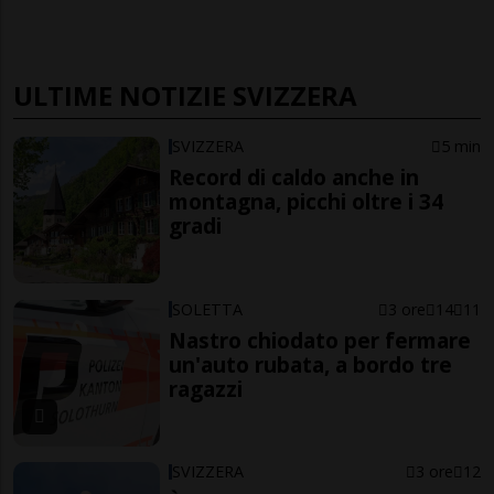
ULTIME NOTIZIE SVIZZERA
SVIZZERA
5 min
Record di caldo anche in
montagna, picchi oltre i 34
gradi
SOLETTA
3 ore
14
11
Nastro chiodato per fermare
un'auto rubata, a bordo tre
ragazzi
SVIZZERA
3 ore
12