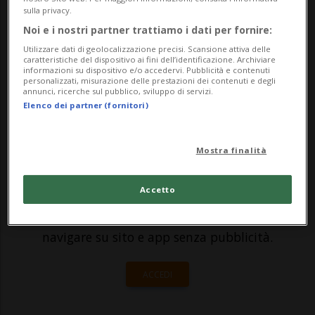
Hinteregg, nel comune di Egg (ZH). Lo
sulla privacy.
indica oggi la polizia cantonale zurighese
Noi e i nostri partner trattiamo i dati per fornire:
in una nota. Nella zona boschiva ai margini
Utilizzare dati di geolocalizzazione precisi. Scansione attiva delle
caratteristiche del dispositivo ai fini dell’identificazione. Archiviare
informazioni su dispositivo e/o accedervi. Pubblicità e contenuti
de...
personalizzati, misurazione delle prestazioni dei contenuti e degli
annunci, ricerche sul pubblico, sviluppo di servizi.
Elenco dei partner (fornitori)
🔐 Sblocca il nostro archivio
esclusivo!
Mostra finalità
Sottoscrivi un abbonamento
Archivio
per
Accetto
leggere questo articolo, oppure scegli
MyTioAbo
per accedere all'archivio e
navigare su sito e app senza pubblicità.
ACCEDI