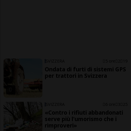
SVIZZERA
5 ore
2
19
Ondata di furti di sistemi GPS
per trattori in Svizzera
SVIZZERA
6 ore
3
25
«Contro i rifiuti abbandonati
serve più l'umorismo che i
rimproveri»