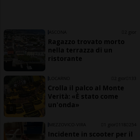
ASCONA
2 gior
Ragazzo trovato morto
nella terrazza di un
ristorante
LOCARNO
2 gior
133
Crolla il palco al Monte
Verità: «È stato come
un'onda»
MEZZOVICO-VIRA
1 gior
118
254
Incidente in scooter per il