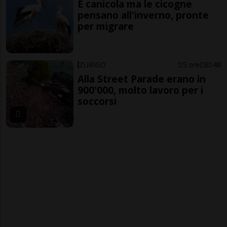
È canicola ma le cicogne
pensano all'inverno, pronte
per migrare
ZURIGO
5 ore
8
48
Alla Street Parade erano in
900'000, molto lavoro per i
soccorsi