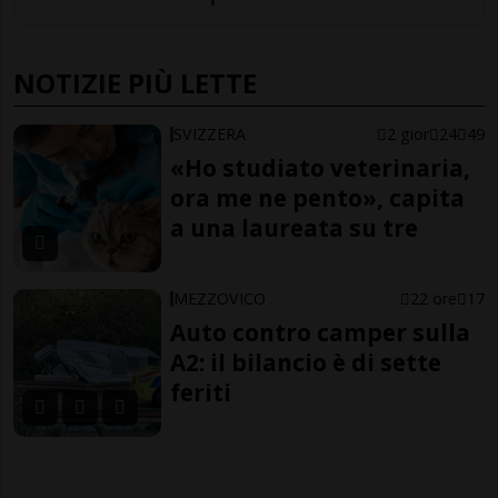
NOTIZIE PIÙ LETTE
SVIZZERA
2 gior
24
49
«Ho studiato veterinaria,
ora me ne pento», capita
a una laureata su tre
MEZZOVICO
22 ore
17
Auto contro camper sulla
A2: il bilancio è di sette
feriti