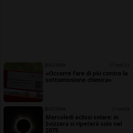
SVIZZERA
7 ore
12
«Occorre fare di più contro la
sottomissione chimica»
SVIZZERA
7 ore
8
Mercoledì eclissi solare: in
Svizzera si ripeterà solo nel
2075