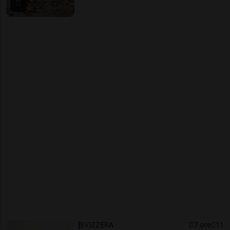
SVIZZERA
7 ore
11