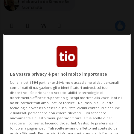
elaborata da Simone Re
Giornalista
19 dic 2021 - 16:52
La vostra privacy è per noi molto importante
Noi e i nostri
594
partner archiviamo e accediamo ai dati personali,
come i dati di navigazione gli o identificatori univoci, sul tuo
dispositivo . Selezionando Accetto, abiliti le tecnologie di
tracciamento affinché supportino gli scopi mostrati alla voce "Noi e i
HINTEREGG - Un motociclista di 57 anni,
nostri partner trattiamo i dati da fornire". Nel caso in cui queste
tecnologie dovessero essere disabilitate, alcuni contenuti e annunci
disperso dalla fine di ottobre, è stato
visualizzati potrebbero non essere rilevanti. Puoi accedere
nuovamente a questo menu per modificare le tue scelte o per
ritrovato morto ieri in un bosco di
revocare il consenso facendo clic sul link Gestisci le preferenze in
fondo alla pagina web.. Tali scelte avranno effetto nel contesto del
nostro Sito web. Per maggiori informazioni, consulta l'Informativa