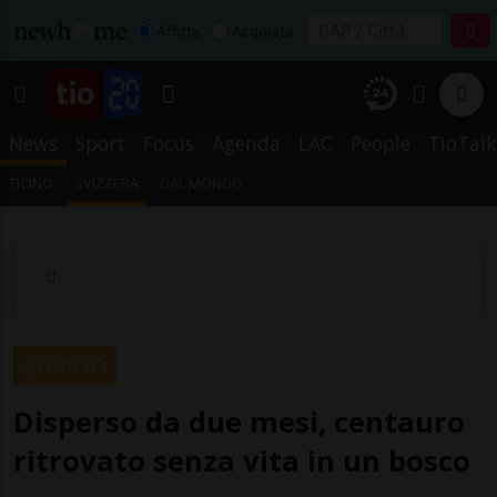
Affitta
Acquista
News
Sport
Focus
Agenda
LAC
People
TioTalk
TICINO
SVIZZERA
DAL MONDO
ZURIGO
Disperso da due mesi, centauro
ritrovato senza vita in un bosco