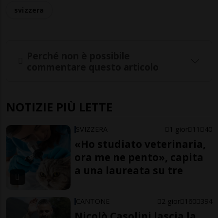
svizzera
Perché non è possibile
commentare questo articolo
NOTIZIE PIÙ LETTE
SVIZZERA
1 gior
11
40
«Ho studiato veterinaria,
ora me ne pento», capita
a una laureata su tre
CANTONE
2 gior
160
394
Nicolò Casolini lascia la