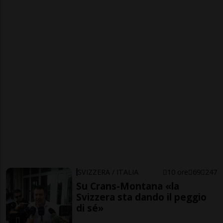
SVIZZERA / ITALIA
10 ore
69
247
Su Crans-Montana «la
Svizzera sta dando il peggio
di sé»