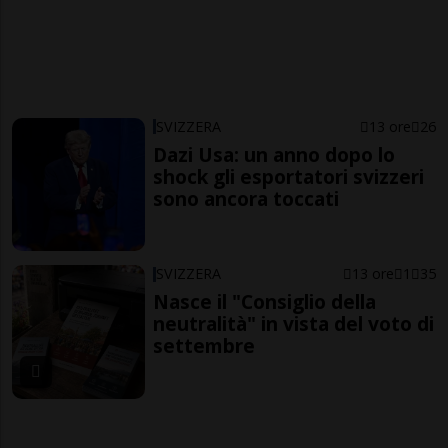
SVIZZERA
13 ore
26
Dazi Usa: un anno dopo lo
shock gli esportatori svizzeri
sono ancora toccati
SVIZZERA
13 ore
1
35
Nasce il "Consiglio della
neutralità" in vista del voto di
settembre