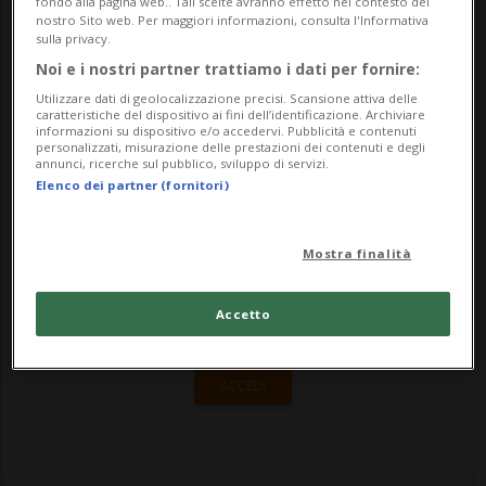
successo per la Svizzera. Lo afferma il PLR
fondo alla pagina web.. Tali scelte avranno effetto nel contesto del
nostro Sito web. Per maggiori informazioni, consulta l'Informativa
in una presa di posizione ufficiale. Il
sulla privacy.
Noi e i nostri partner trattiamo i dati per fornire:
partito attribuisce il risultato alla persev...
Utilizzare dati di geolocalizzazione precisi. Scansione attiva delle
caratteristiche del dispositivo ai fini dell’identificazione. Archiviare
informazioni su dispositivo e/o accedervi. Pubblicità e contenuti
🔐 Sblocca il nostro archivio
personalizzati, misurazione delle prestazioni dei contenuti e degli
annunci, ricerche sul pubblico, sviluppo di servizi.
esclusivo!
Elenco dei partner (fornitori)
Sottoscrivi un abbonamento
Archivio
per
Mostra finalità
leggere questo articolo, oppure scegli
MyTioAbo
per accedere all'archivio e
Accetto
navigare su sito e app senza pubblicità.
ACCEDI