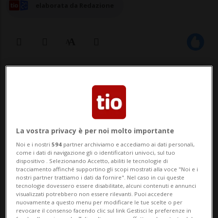
elaborata da Redazione
14 nov 2025 - 17:52
La vostra privacy è per noi molto importante
Noi e i nostri
594
partner archiviamo e accediamo ai dati personali,
come i dati di navigazione gli o identificatori univoci, sul tuo
dispositivo . Selezionando Accetto, abiliti le tecnologie di
BERNA - La riduzione al 15% dei dazi
tracciamento affinché supportino gli scopi mostrati alla voce "Noi e i
nostri partner trattiamo i dati da fornire". Nel caso in cui queste
doganali statunitensi «punitivi e arbitrari»
tecnologie dovessero essere disabilitate, alcuni contenuti e annunci
visualizzati potrebbero non essere rilevanti. Puoi accedere
sui prodotti svizzeri rappresenta un
nuovamente a questo menu per modificare le tue scelte o per
revocare il consenso facendo clic sul link Gestisci le preferenze in