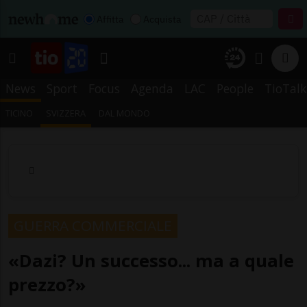
Affitta
Acquista
News
Sport
Focus
Agenda
LAC
People
TioTalk
TICINO
SVIZZERA
DAL MONDO
GUERRA COMMERCIALE
«Dazi? Un successo... ma a quale
prezzo?»