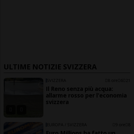
ULTIME NOTIZIE SVIZZERA
SVIZZERA
8 ore
6
21
Il Reno senza più acqua:
allarme rosso per l'economia
svizzera
EUROPA / SVIZZERA
9 ore
8
Euro Millions ha fatto un