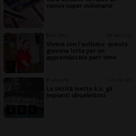
nuovo super-milionario
SVIZZERA
9 ore
2
21
Vivere con l'autismo: questo
giovane lotta per un
apprendistato part-time
TURGOVIA
10 ore
3
9
La siccità mette k.o. gli
impianti idroelettrici