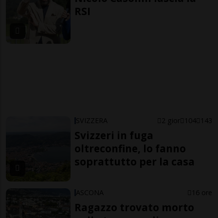
RSI
SVIZZERA
2 gior
104
143
Svizzeri in fuga
oltreconfine, lo fanno
soprattutto per la casa
ASCONA
16 ore
Ragazzo trovato morto