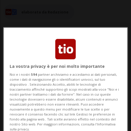
elaborata da Redazione
09 set 2025 - 12:37
La vostra privacy è per noi molto importante
BERNA - La popolazione svizzera è quella
Noi e i nostri
594
partner archiviamo e accediamo ai dati personali,
che utilizza di più il treno in tutta Europa,
come i dati di navigazione gli o identificatori univoci, sul tuo
dispositivo . Selezionando Accetto, abiliti le tecnologie di
con il record trimestrale di 5,99 miliardi di
tracciamento affinché supportino gli scopi mostrati alla voce "Noi e i
nostri partner trattiamo i dati da fornire". Nel caso in cui queste
passeggeri-chilometro. È il risultato che
tecnologie dovessero essere disabilitate, alcuni contenuti e annunci
visualizzati potrebbero non essere rilevanti. Puoi accedere
emerge dal rapporto pubblicato oggi
nuovamente a questo menu per modificare le tue scelte o per
revocare il consenso facendo clic sul link Gestisci le preferenze in
"Trasporti in cifre 2025" del Serviz...
fondo alla pagina web.. Tali scelte avranno effetto nel contesto del
nostro Sito web. Per maggiori informazioni, consulta l'Informativa
sulla privacy.