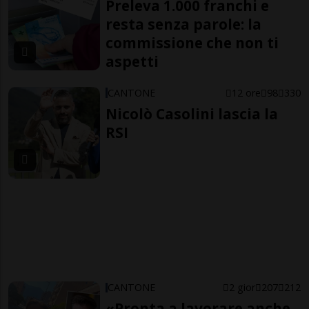
Preleva 1.000 franchi e
resta senza parole: la
commissione che non ti
aspetti
CANTONE
12 ore
98
330
Nicolò Casolini lascia la
RSI
CANTONE
2 gior
207
212
«Pronta a lavorare anche