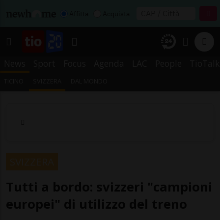
Affitta
Acquista
News
Sport
Focus
Agenda
LAC
People
TioTalk
TICINO
SVIZZERA
DAL MONDO
SVIZZERA
Tutti a bordo: svizzeri "campioni
europei" di utilizzo del treno