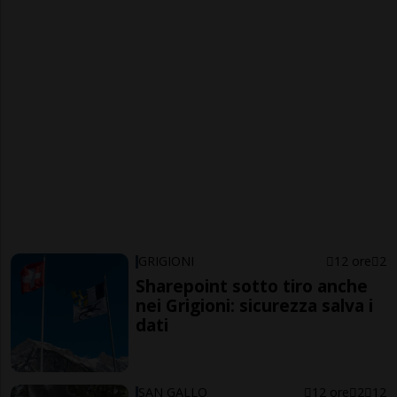
GRIGIONI
12 ore
2
Sharepoint sotto tiro anche
nei Grigioni: sicurezza salva i
dati
SAN GALLO
12 ore
2
12