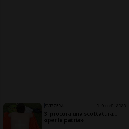
SVIZZERA
10 ore
18
86
Si procura una scottatura...
«per la patria»