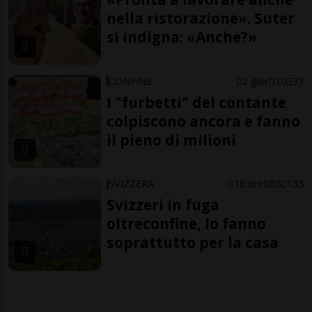
nella ristorazione». Suter
si indigna: «Anche?»
CONFINE
2 gior
10
37
I "furbetti" del contante
colpiscono ancora e fanno
il pieno di milioni
SVIZZERA
16 ore
85
135
Svizzeri in fuga
oltreconfine, lo fanno
soprattutto per la casa