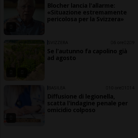
Blocher lancia l'allarme:
«Situazione estremamente
pericolosa per la Svizzera»
SVIZZERA
6 ore
2
9
Se l'autunno fa capolino già
ad agosto
BASILEA
10 ore
1
14
Diffusione di legionella,
scatta l'indagine penale per
omicidio colposo