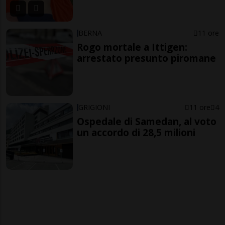
BERNA
11 ore
Rogo mortale a Ittigen:
arrestato presunto piromane
GRIGIONI
11 ore
4
Ospedale di Samedan, al voto
un accordo di 28,5 milioni