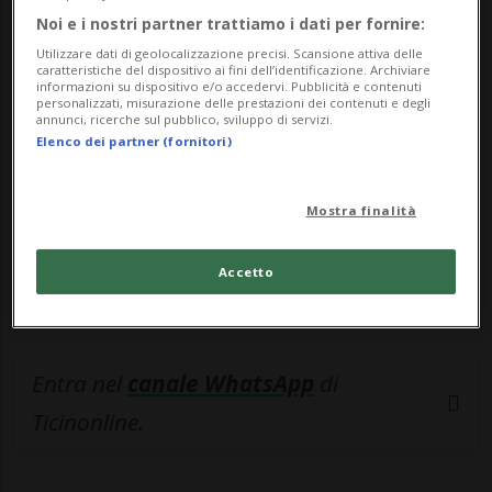
Noi e i nostri partner trattiamo i dati per fornire:
🔐 Sblocca il nostro archivio
Utilizzare dati di geolocalizzazione precisi. Scansione attiva delle
esclusivo!
caratteristiche del dispositivo ai fini dell’identificazione. Archiviare
informazioni su dispositivo e/o accedervi. Pubblicità e contenuti
personalizzati, misurazione delle prestazioni dei contenuti e degli
Sottoscrivi un abbonamento
Archivio
per
annunci, ricerche sul pubblico, sviluppo di servizi.
Elenco dei partner (fornitori)
leggere questo articolo, oppure scegli
MyTioAbo
per accedere all'archivio e
navigare su sito e app senza pubblicità.
Mostra finalità
ACCEDI
Accetto
Entra nel
canale WhatsApp
di
Ticinonline.