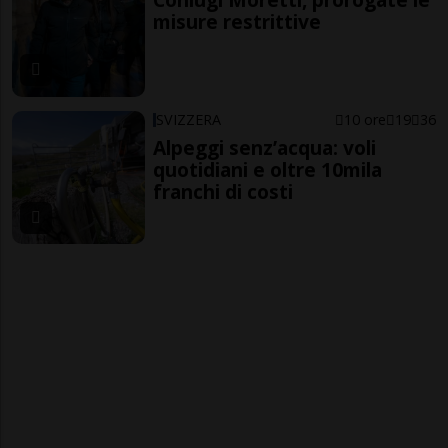
misure restrittive
SVIZZERA
10 ore
19
36
Alpeggi senz’acqua: voli
quotidiani e oltre 10mila
franchi di costi