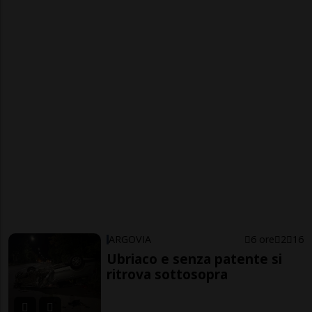
ARGOVIA
6 ore
2
16
Ubriaco e senza patente si
ritrova sottosopra