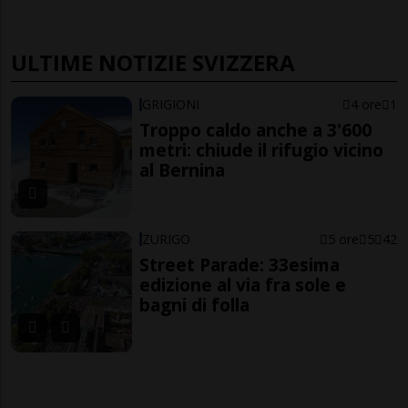
ULTIME NOTIZIE SVIZZERA
GRIGIONI
4 ore
1
Troppo caldo anche a 3'600
metri: chiude il rifugio vicino
al Bernina
ZURIGO
5 ore
5
42
Street Parade: 33esima
edizione al via fra sole e
bagni di folla