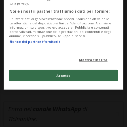
Nell'aspetto molt...
sulla privacy.
Noi e i nostri partner trattiamo i dati per fornire:
🔐 Sblocca il nostro archivio
Utilizzare dati di geolocalizzazione precisi. Scansione attiva delle
caratteristiche del dispositivo ai fini dell’identificazione. Archiviare
esclusivo!
informazioni su dispositivo e/o accedervi. Pubblicità e contenuti
personalizzati, misurazione delle prestazioni dei contenuti e degli
annunci, ricerche sul pubblico, sviluppo di servizi.
Sottoscrivi un abbonamento
Archivio
per
Elenco dei partner (fornitori)
leggere questo articolo, oppure scegli
MyTioAbo
per accedere all'archivio e
Mostra finalità
navigare su sito e app senza pubblicità.
Accetto
ACCEDI
Entra nel
canale WhatsApp
di
Ticinonline.