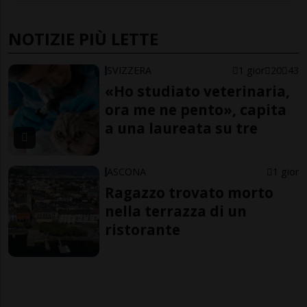
NOTIZIE PIÙ LETTE
SVIZZERA
1 gior
20
43
«Ho studiato veterinaria,
ora me ne pento», capita
a una laureata su tre
ASCONA
1 gior
Ragazzo trovato morto
nella terrazza di un
ristorante