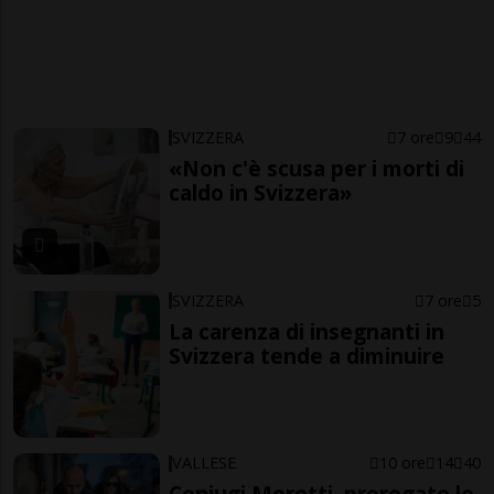
SVIZZERA
7 ore
9
44
«Non c'è scusa per i morti di
caldo in Svizzera»
SVIZZERA
7 ore
5
La carenza di insegnanti in
Svizzera tende a diminuire
VALLESE
10 ore
14
40
Coniugi Moretti, prorogate le