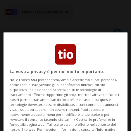
elaborata da Redazione
28 lug 2025 - 22:00
Aggiornamento 23:42
ZURIGO - Dopo le e-cig, una nuova
La vostra privacy è per noi molto importante
tendenza spopola tra i giovani: le bustine
Noi e i nostri
594
partner archiviamo e accediamo ai dati personali,
come i dati di navigazione gli o identificatori univoci, sul tuo
di nicotina. Altrimenti conosciute come
dispositivo . Selezionando Accetto, abiliti le tecnologie di
tracciamento affinché supportino gli scopi mostrati alla voce "Noi e i
"nicotine pouches", sono dei piccoli
nostri partner trattiamo i dati da fornire". Nel caso in cui queste
tecnologie dovessero essere disabilitate, alcuni contenuti e annunci
cuscinetti aromatizzati, da inserire tra il
visualizzati potrebbero non essere rilevanti. Puoi accedere
nuovamente a questo menu per modificare le tue scelte o per
labbro e la gengiva per 30 minuti.
revocare il consenso facendo clic sul link Gestisci le preferenze in
fondo alla pagina web.. Tali scelte avranno effetto nel contesto del
nostro Sito web. Per maggiori informazioni, consulta l'Informativa