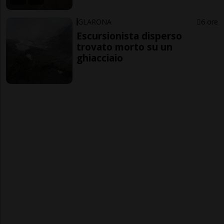
GLARONA
6 ore
Escursionista disperso
trovato morto su un
ghiacciaio