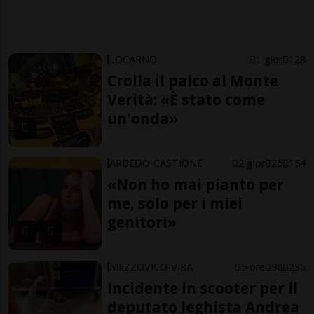
LOCARNO
1 gior
128
Crolla il palco al Monte
Verità: «È stato come
un'onda»
ARBEDO-CASTIONE
2 gior
25
154
«Non ho mai pianto per
me, solo per i miei
genitori»
MEZZOVICO-VIRA
5 ore
98
235
Incidente in scooter per il
deputato leghista Andrea