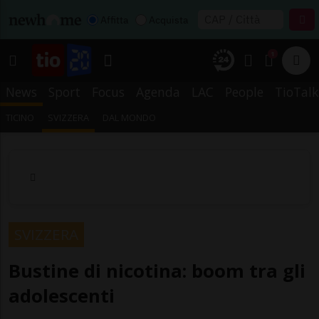
Affitta
Acquista
1
News
Sport
Focus
Agenda
LAC
People
TioTalk
TICINO
SVIZZERA
DAL MONDO
SVIZZERA
Bustine di nicotina: boom tra gli
adolescenti