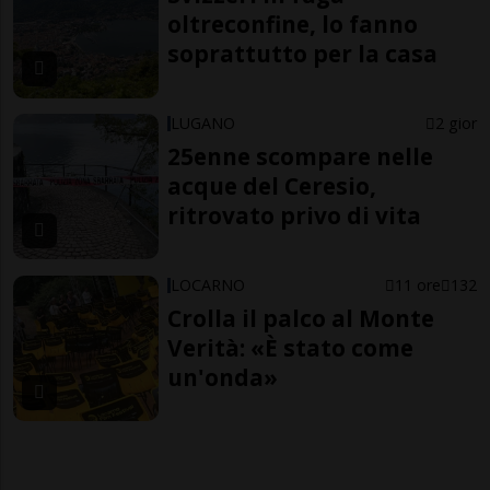
oltreconfine, lo fanno
soprattutto per la casa
LUGANO
2 gior
25enne scompare nelle
acque del Ceresio,
ritrovato privo di vita
LOCARNO
11 ore
132
Crolla il palco al Monte
Verità: «È stato come
un'onda»