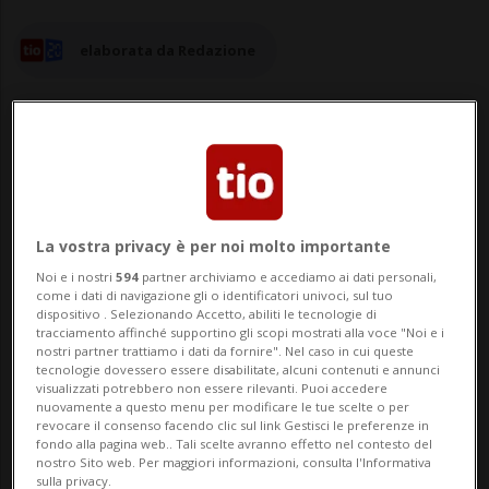
elaborata da Redazione
26 giu 2024 - 22:29
Aggiornamento 23:58
La vostra privacy è per noi molto importante
KERZERS - Alta tensione in un istituto di
Noi e i nostri
594
partner archiviamo e accediamo ai dati personali,
come i dati di navigazione gli o identificatori univoci, sul tuo
Kerzers. Il consiglio studentesco ha infatti
dispositivo . Selezionando Accetto, abiliti le tecnologie di
tracciamento affinché supportino gli scopi mostrati alla voce "Noi e i
lanciato pesanti accuse contro alcuni
nostri partner trattiamo i dati da fornire". Nel caso in cui queste
tecnologie dovessero essere disabilitate, alcuni contenuti e annunci
insegnanti che avrebbero fatto commenti
visualizzati potrebbero non essere rilevanti. Puoi accedere
nuovamente a questo menu per modificare le tue scelte o per
sessisti e razzisti.Dopo le segnalazioni da
revocare il consenso facendo clic sul link Gestisci le preferenze in
fondo alla pagina web.. Tali scelte avranno effetto nel contesto del
parte dei ragazzi il consiglio studentesc...
nostro Sito web. Per maggiori informazioni, consulta l'Informativa
sulla privacy.