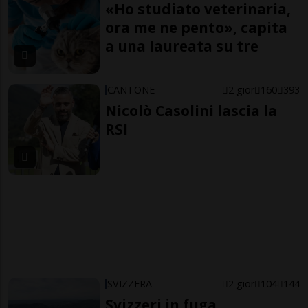
«Ho studiato veterinaria,
ora me ne pento», capita
a una laureata su tre
CANTONE
2 gior
160
393
Nicolò Casolini lascia la
RSI
SVIZZERA
2 gior
104
144
Svizzeri in fuga