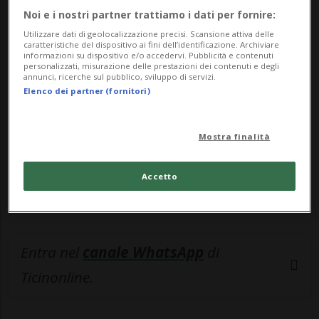
Noi e i nostri partner trattiamo i dati per fornire:
🔐 Sblocca il nostro archivio
Utilizzare dati di geolocalizzazione precisi. Scansione attiva delle
caratteristiche del dispositivo ai fini dell’identificazione. Archiviare
esclusivo!
informazioni su dispositivo e/o accedervi. Pubblicità e contenuti
personalizzati, misurazione delle prestazioni dei contenuti e degli
annunci, ricerche sul pubblico, sviluppo di servizi.
Sottoscrivi un abbonamento
Archivio
per
Elenco dei partner (fornitori)
leggere questo articolo, oppure scegli
MyTioAbo
per accedere all'archivio e
Mostra finalità
navigare su sito e app senza pubblicità.
Accetto
ACCEDI
Entra nel
canale WhatsApp
di
Ticinonline.