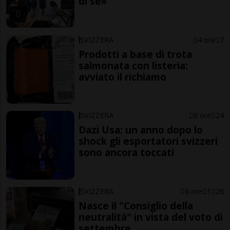
di sé»
SVIZZERA
4 ore
7
Prodotti a base di trota
salmonata con listeria:
avviato il richiamo
SVIZZERA
6 ore
24
Dazi Usa: un anno dopo lo
shock gli esportatori svizzeri
sono ancora toccati
SVIZZERA
6 ore
1
26
Nasce il "Consiglio della
neutralità" in vista del voto di
settembre