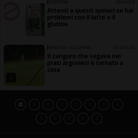
SVIZZERA
6 ore
4
Attenti a questi spinaci se hai
problemi con il latte o il
glutine
ARGOVIA / LUCERNA
6 ore
25
Il canguro che vagava nei
prati argoviesi è tornato a
casa