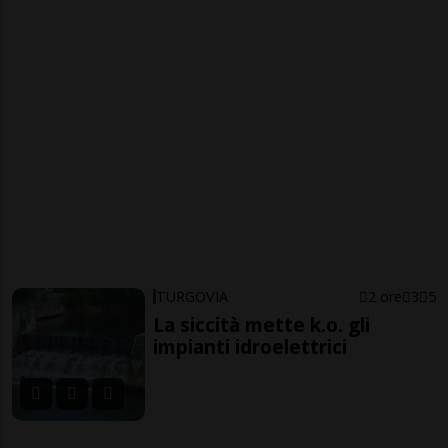
TURGOVIA
2 ore
3
5
La siccità mette k.o. gli
impianti idroelettrici