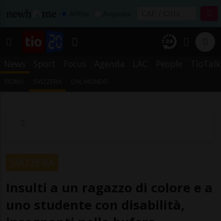
Affitta
Acquista
News
Sport
Focus
Agenda
LAC
People
TioTalk
TICINO
SVIZZERA
DAL MONDO
SVIZZERA
Insulti a un ragazzo di colore e a
uno studente con disabilità,