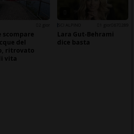
2 gior
SCI ALPINO
1 gior
67
289
e scompare
Lara Gut-Behrami
acque del
dice basta
o, ritrovato
i vita