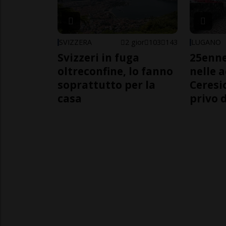
SVIZZERA
2 gior
103
143
LUGANO
Svizzeri in fuga
25enn
oltreconfine, lo fanno
nelle 
soprattutto per la
Ceresi
casa
privo d