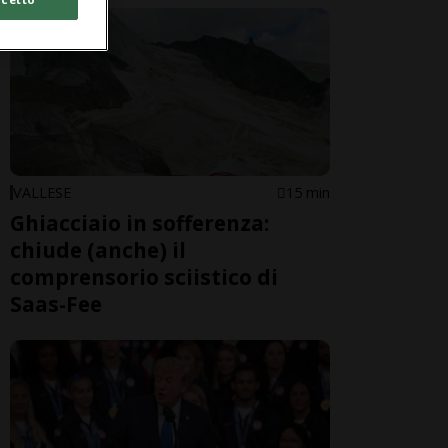
VALLESE
15 min
Ghiacciaio in sofferenza:
chiude (anche) il
comprensorio sciistico di
Saas-Fee