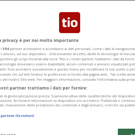
data sul Lemano. Le autorità sono in
a privacy è per noi molto importante
ri
594
partner archiviamo e accediamo ai dati personali, come i dati di navigazione 
ri univoci, sul tuo dispositivo . Selezionando Accetto, abiliti le tecnologie di tracc
portino gli scopi mostrati alla voce "Noi e i nostri partner trattiamo i dati da fornir
tecnologie dovessero essere disabilitate, alcuni contenuti e annunci visualizzati 
vanti. Puoi accedere nuovamente a questo menu per modificare le tue scelte o per
endo clic sul link Gestisci le preferenze in fondo alla pagina web.. Tali scelte avr
o del nostro Sito web. Per maggiori informazioni, consulta l'Informativa sulla priva
ostri partner trattiamo i dati per fornire:
ati di geolocalizzazione precisi. Scansione attiva delle caratteristiche del dispositivo 
icazione. Archiviare informazioni su dispositivo e/o accedervi. Pubblicità e contenu
ati, misurazione delle prestazioni dei contenuti e degli annunci, ricerche sul pubbl
 partner (fornitori)
 finalità
Ac