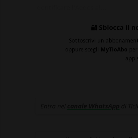
identificare l'Aedes al...
🔐 Sblocca il n
Sottoscrivi un abbonamen
oppure scegli
MyTioAbo
per 
app 
Entra nel
canale WhatsApp
di Tic