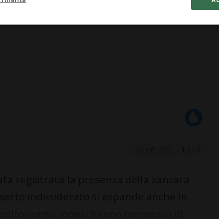
28 ott 2021 - 13:14
ata registrata la presenza della zanzara
nsetto indesiderato si espande anche in
 monitoraggio vodesi hanno permesso di