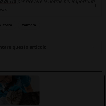
a di Tio
per ricevere le notizie più importanti
osta.
vizzera
zanzara
tare questo articolo