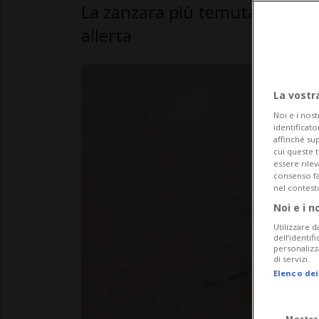
La zanzara più temuta è appro
allerta
La vostr
Noi e i nost
identificato
affinché sup
cui queste 
essere rile
consenso fac
nel contest
Noi e i n
Utilizzare d
dell’identif
personalizz
di servizi.
Elenco dei
Mostra