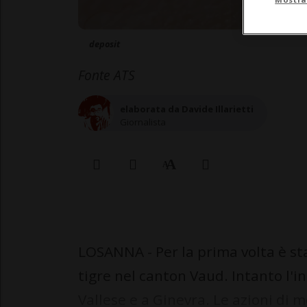
deposit
Fonte ATS
elaborata da Davide Illarietti
Giornalista
LOSANNA - Per la prima volta è st
tigre nel canton Vaud. Intanto l'i
Vallese e a Ginevra. Le azioni di