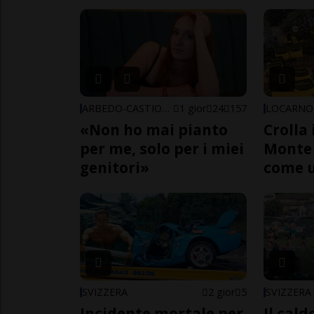
ARBEDO-CASTIONE
1 gior
24
157
LOCARNO
«Non ho mai pianto
Crolla 
per me, solo per i miei
Monte 
genitori»
come 
SVIZZERA
2 gior
5
SVIZZERA
Incidente mortale per
Il cal