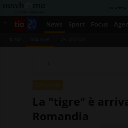
Affitta
News
Sport
Focus
Age
TICINO
SVIZZERA
DAL MONDO
SVIZZERA
La "tigre" è arri
Romandia