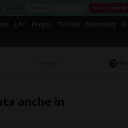
Acquista
nda
LAC
People
TioTalk
NewsBlog
R
Segnalaci
vata anche in