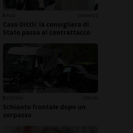
VAUD
54 min
2
Caso Dittli: la consigliera di
Stato passa al contrattacco
SVIZZERA
59 min
Schianto frontale dopo un
sorpasso