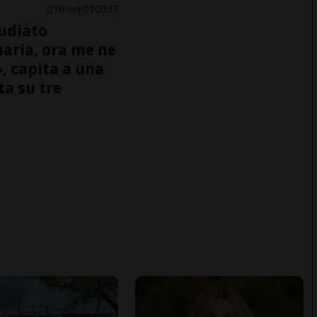
16 ore
10
37
udiato
naria, ora me ne
, capita a una
ta su tre