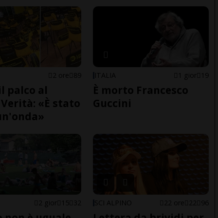
2 ore
89
ITALIA
1 gior
19
il palco al
È morto Francesco
Verità: «È stato
Guccini
un'onda»
2 gior
15
32
SCI ALPINO
22 ore
22
96
do non è uguale
Lettera da brividi per