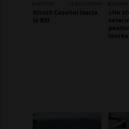
CANTONE
2 gior
159
389
SVIZZERA
Nicolò Casolini lascia
«Ho st
la RSI
veteri
pento»
laurea