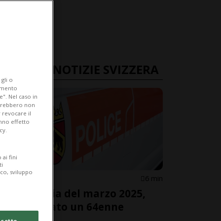
ULTIME NOTIZIE SVIZZERA
gli o
iamento
e". Nel caso in
potrebbero non
 revocare il
anno effetto
cy.
ai fini
ti
ico, sviluppo
BERNA
6 min
Sparatoria del marzo 2025,
incriminato un 64enne
cetto