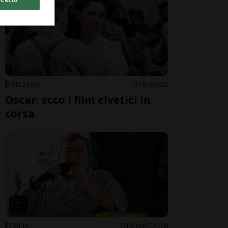
SVIZZERA
16 ore
2
Oscar: ecco i film elvetici in
corsa
ITALIA
18 ore
2
18