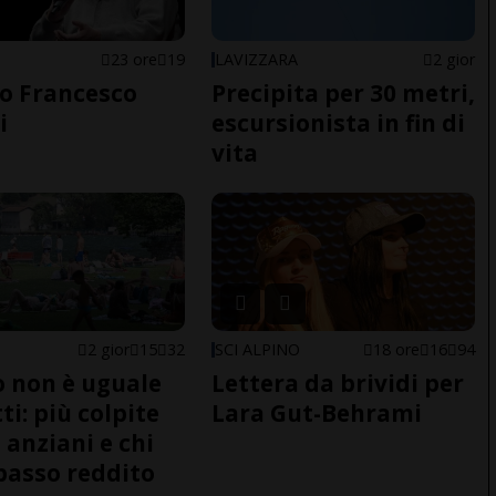
23 ore
19
LAVIZZARA
2 gior
o Francesco
Precipita per 30 metri,
i
escursionista in fin di
vita
2 gior
15
32
SCI ALPINO
18 ore
16
94
do non è uguale
Lettera da brividi per
ti: più colpite
Lara Gut-Behrami
 anziani e chi
basso reddito