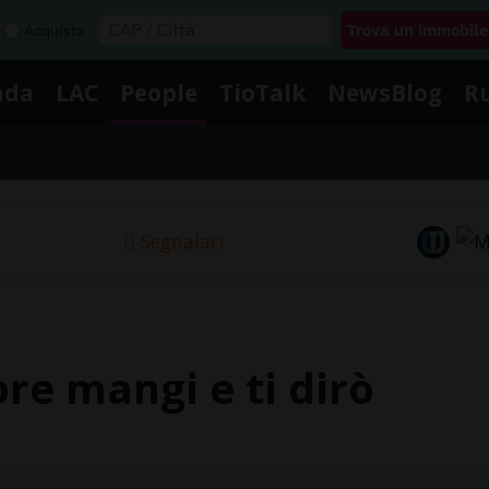
Acquista
nda
LAC
People
TioTalk
NewsBlog
R
Segnalaci
re mangi e ti dirò