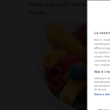
Giallo o bianco? Verde o rosso
tavola
La vostr
Noi e i nost
identificato
affinché sup
cui queste 
essere rile
consenso fac
nel contest
Noi e i n
Utilizzare d
dell’identif
personalizz
di servizi.
Elenco dei
Mostra