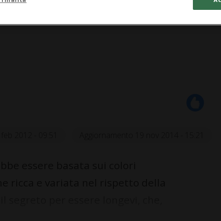
 feb 2012 - 09:51
Aggiornamento 19 nov 2014 - 15:21
bbe essere basata sui colori
 ricca e variata nel rispetto della
 il segreto per essere longevi, che,