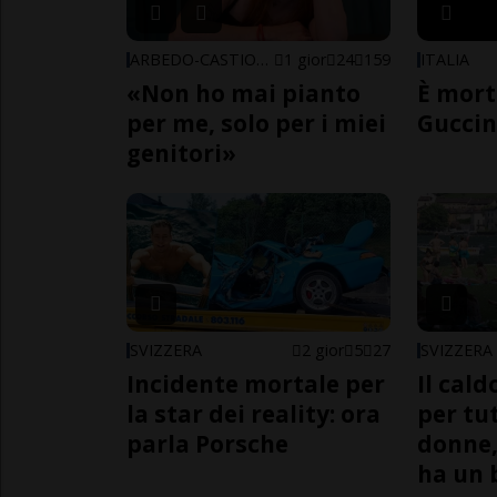
ARBEDO-CASTIONE
1 gior
24
159
ITALIA
«Non ho mai pianto
È mort
per me, solo per i miei
Guccin
genitori»
SVIZZERA
2 gior
5
27
SVIZZERA
Incidente mortale per
Il cal
la star dei reality: ora
per tut
parla Porsche
donne,
ha un 