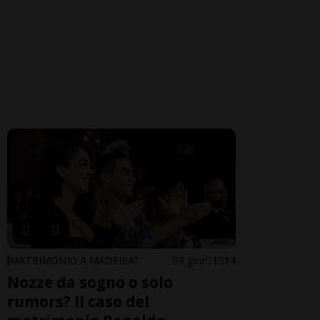
MATRIMONIO A MADEIRA?
3 gior
1
14
Nozze da sogno o solo
rumors? Il caso del