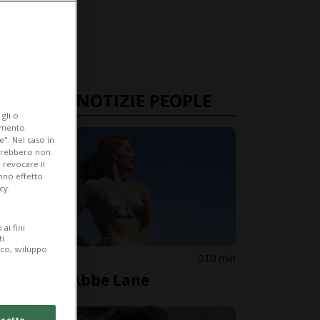
ULTIME NOTIZIE PEOPLE
gli o
iamento
e". Nel caso in
potrebbero non
 revocare il
anno effetto
cy.
ai fini
ti
ico, sviluppo
STATI UNITI
10 min
È morta Abbe Lane
cetto