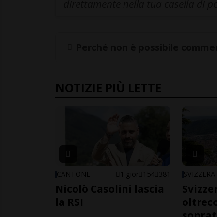
direttamente nella tua casella di p
Perché non è possibile commen
NOTIZIE PIÙ LETTE
CANTONE
1 gior
154
381
SVIZZERA
Nicolò Casolini lascia
Svizzer
la RSI
oltrec
soprat