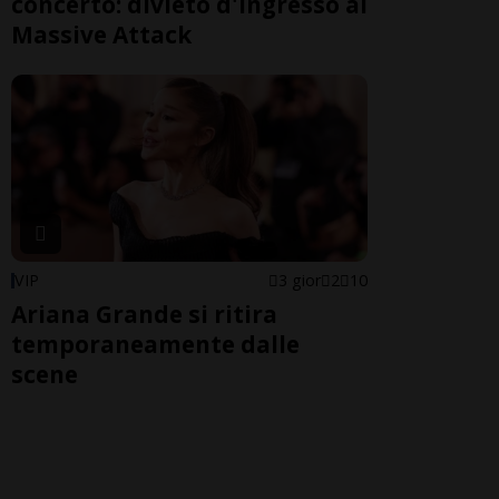
concerto: divieto d'ingresso ai
Massive Attack
VIP
3 gior
2
10
Ariana Grande si ritira
temporaneamente dalle
scene