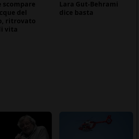
e scompare
Lara Gut-Behrami
acque del
dice basta
o, ritrovato
i vita