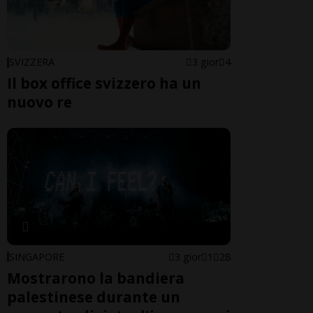
SVIZZERA
3 gior
4
Il box office svizzero ha un
nuovo re
SINGAPORE
3 gior
1
28
Mostrarono la bandiera
palestinese durante un