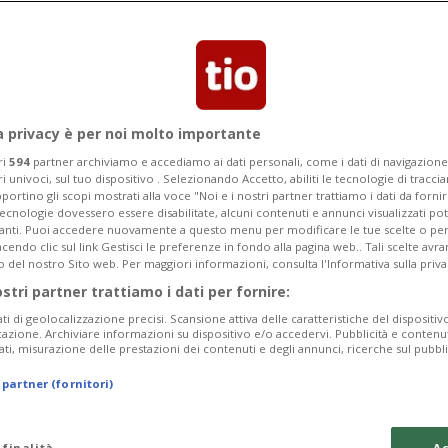
? Attenzione ai colori quando siete a
a privacy è per noi molto importante
ri
594
partner archiviamo e accediamo ai dati personali, come i dati di navigazione 
ri univoci, sul tuo dispositivo . Selezionando Accetto, abiliti le tecnologie di tracc
portino gli scopi mostrati alla voce "Noi e i nostri partner trattiamo i dati da fornir
tecnologie dovessero essere disabilitate, alcuni contenuti e annunci visualizzati 
vanti. Puoi accedere nuovamente a questo menu per modificare le tue scelte o per
endo clic sul link Gestisci le preferenze in fondo alla pagina web.. Tali scelte avr
o del nostro Sito web. Per maggiori informazioni, consulta l'Informativa sulla priva
ostri partner trattiamo i dati per fornire:
ati di geolocalizzazione precisi. Scansione attiva delle caratteristiche del dispositivo 
icazione. Archiviare informazioni su dispositivo e/o accedervi. Pubblicità e contenu
ati, misurazione delle prestazioni dei contenuti e degli annunci, ricerche sul pubbl
 partner (fornitori)
 finalità
Ac