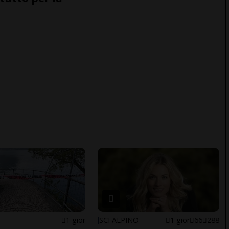
1 gior
SCI ALPINO
1 gior
66
288