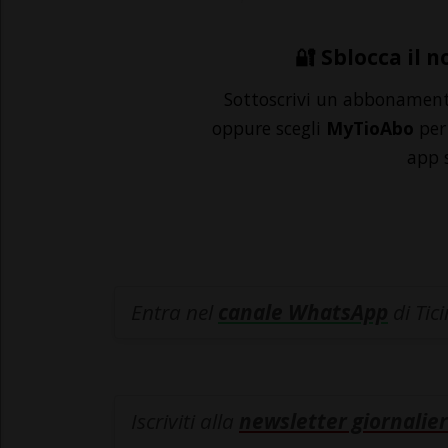
🔐 Sblocca il n
Sottoscrivi un abbonamen
oppure scegli
MyTioAbo
per 
app 
Entra nel
canale WhatsApp
di Tic
Iscriviti alla
newsletter giornalier