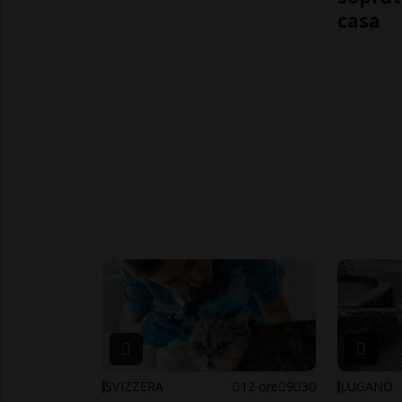
casa
SVIZZERA
12 ore
9
30
LUGANO