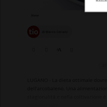
None
di Marco Ceriani
27
LUGANO - La dieta ottimale dovre
dell’arcobaleno. Una alimentazione
stagionalità e nella coltivazione è
ricordiamolo,...