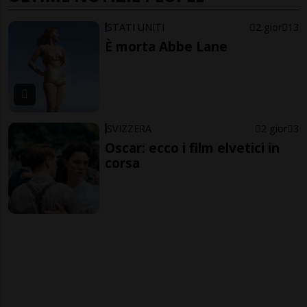
STATI UNITI
2 gior
13
È morta Abbe Lane
SVIZZERA
2 gior
3
Oscar: ecco i film elvetici in
corsa