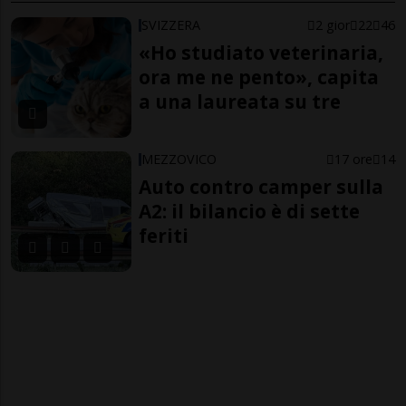
SVIZZERA
2 gior
22
46
«Ho studiato veterinaria,
ora me ne pento», capita
a una laureata su tre
MEZZOVICO
17 ore
14
Auto contro camper sulla
A2: il bilancio è di sette
feriti