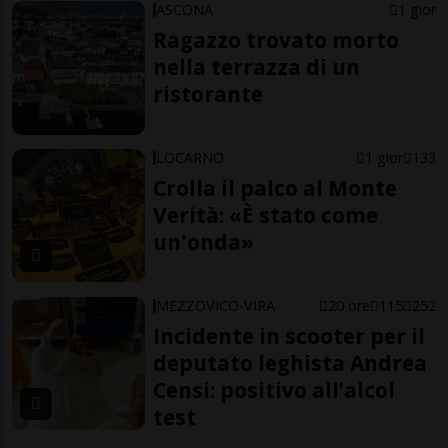
ASCONA
1 gior
Ragazzo trovato morto
nella terrazza di un
ristorante
LOCARNO
1 gior
133
Crolla il palco al Monte
Verità: «È stato come
un'onda»
MEZZOVICO-VIRA
20 ore
115
252
Incidente in scooter per il
deputato leghista Andrea
Censi: positivo all’alcol
test