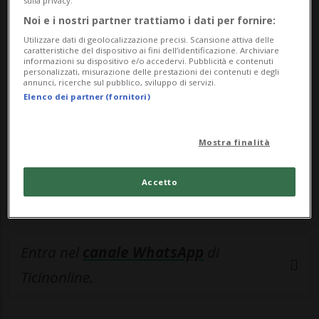
sulla privacy.
Noi e i nostri partner trattiamo i dati per fornire:
🔐 Sblocca il nostro archivio
Utilizzare dati di geolocalizzazione precisi. Scansione attiva delle
esclusivo!
caratteristiche del dispositivo ai fini dell’identificazione. Archiviare
informazioni su dispositivo e/o accedervi. Pubblicità e contenuti
personalizzati, misurazione delle prestazioni dei contenuti e degli
Sottoscrivi un abbonamento
Archivio
per
annunci, ricerche sul pubblico, sviluppo di servizi.
Elenco dei partner (fornitori)
leggere questo articolo, oppure scegli
MyTioAbo
per accedere all'archivio e
navigare su sito e app senza pubblicità.
Mostra finalità
ACCEDI
Accetto
Entra nel
canale WhatsApp
di
Ticinonline.