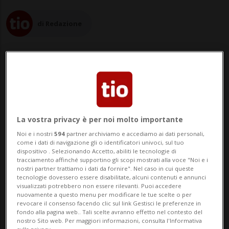
di Redazione
10 giu 2022 - 09:19
La vostra privacy è per noi molto importante
NEW YORK - La polizia è stata chiamata
Noi e i nostri
594
partner archiviamo e accediamo ai dati personali,
durante il matrimonio di Britney Spears in
come i dati di navigazione gli o identificatori univoci, sul tuo
dispositivo . Selezionando Accetto, abiliti le tecnologie di
California, dove l'ex marito della star,
tracciamento affinché supportino gli scopi mostrati alla voce "Noi e i
nostri partner trattiamo i dati da fornire". Nel caso in cui queste
Jason Alexander, ha cercato d'infiltrarsi e
tecnologie dovessero essere disabilitate, alcuni contenuti e annunci
visualizzati potrebbero non essere rilevanti. Puoi accedere
rovinarle la giornata storica. Gli agenti, a
nuovamente a questo menu per modificare le tue scelte o per
revocare il consenso facendo clic sul link Gestisci le preferenze in
cui aveva assicurato di...
fondo alla pagina web.. Tali scelte avranno effetto nel contesto del
nostro Sito web. Per maggiori informazioni, consulta l'Informativa