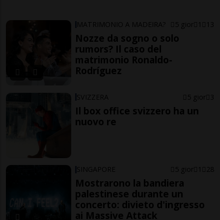
MATRIMONIO A MADEIRA?
5 gior
1
13
Nozze da sogno o solo
rumors? Il caso del
matrimonio Ronaldo-
Rodríguez
SVIZZERA
5 gior
3
Il box office svizzero ha un
nuovo re
SINGAPORE
5 gior
1
28
Mostrarono la bandiera
palestinese durante un
concerto: divieto d'ingresso
ai Massive Attack