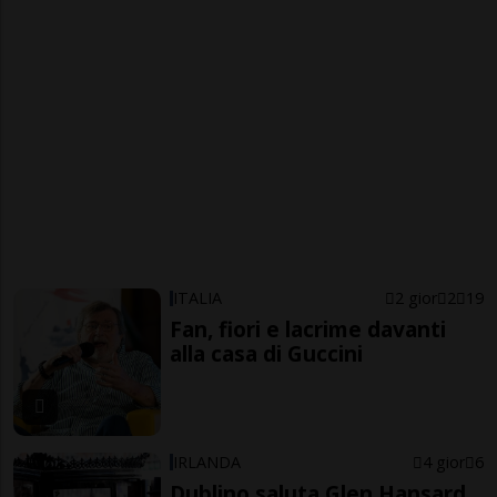
ITALIA
2 gior
2
19
Fan, fiori e lacrime davanti
alla casa di Guccini
IRLANDA
4 gior
6
Dublino saluta Glen Hansard