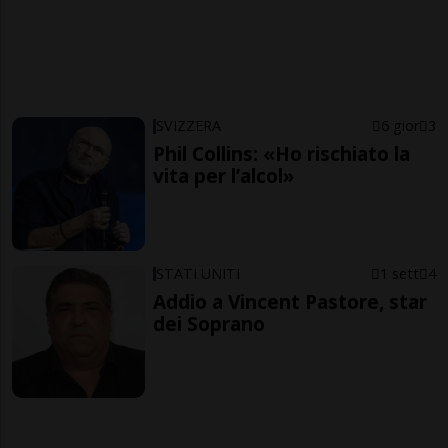
SVIZZERA
6 gior
3
Phil Collins: «Ho rischiato la
vita per l’alcol»
STATI UNITI
1 sett
4
Addio a Vincent Pastore, star
dei Soprano