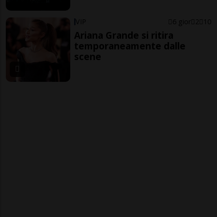
VIP
6 gior
2
10
Ariana Grande si ritira
temporaneamente dalle
scene