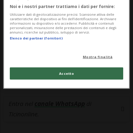
Noi e i nostri partner trattiamo i dati per fornire:
🔐 Sblocca il nostro archivio
Utilizzare dati di geolocalizzazione precisi. Scansione attiva delle
esclusivo!
caratteristiche del dispositivo ai fini dell’identificazione. Archiviare
informazioni su dispositivo e/o accedervi. Pubblicità e contenuti
personalizzati, misurazione delle prestazioni dei contenuti e degli
Sottoscrivi un abbonamento
Archivio
per
annunci, ricerche sul pubblico, sviluppo di servizi.
Elenco dei partner (fornitori)
leggere questo articolo, oppure scegli
MyTioAbo
per accedere all'archivio e
navigare su sito e app senza pubblicità.
Mostra finalità
ACCEDI
Accetto
Entra nel
canale WhatsApp
di
Ticinonline.