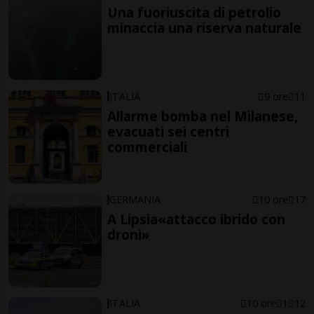
Una fuoriuscita di petrolio
minaccia una riserva naturale
ITALIA
9 ore
11
Allarme bomba nel Milanese,
evacuati sei centri
commerciali
GERMANIA
10 ore
17
A Lipsia«attacco ibrido con
droni»
ITALIA
10 ore
1
12