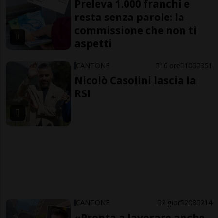
Preleva 1.000 franchi e
resta senza parole: la
commissione che non ti
aspetti
CANTONE
16 ore
109
351
Nicolò Casolini lascia la
RSI
CANTONE
2 gior
208
214
«Pronta a lavorare anche