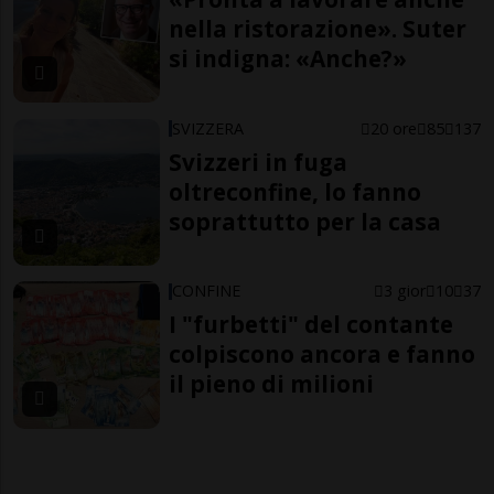
nella ristorazione». Suter
si indigna: «Anche?»
SVIZZERA
20 ore
85
137
Svizzeri in fuga
oltreconfine, lo fanno
soprattutto per la casa
CONFINE
3 gior
10
37
I "furbetti" del contante
colpiscono ancora e fanno
il pieno di milioni