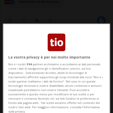
elaborata da Redazione
20 mag 2025 - 12:13
ARRAS - Marine Le Pen ha contestato oggi,
La vostra privacy è per noi molto importante
attraverso il suo avvocato, Thomas Laval,
Noi e i nostri
594
partner archiviamo e accediamo ai dati personali,
la destituzione dal suo incarico di
come i dati di navigazione gli o identificatori univoci, sul tuo
dispositivo . Selezionando Accetto, abiliti le tecnologie di
consigliera provinciale nel Pas-de-Calais,
tracciamento affinché supportino gli scopi mostrati alla voce "Noi e i
nostri partner trattiamo i dati da fornire". Nel caso in cui queste
feudo del Rassemblement National nel
tecnologie dovessero essere disabilitate, alcuni contenuti e annunci
visualizzati potrebbero non essere rilevanti. Puoi accedere
nord della Francia, pronunciata dopo la
nuovamente a questo menu per modificare le tue scelte o per
revocare il consenso facendo clic sul link Gestisci le preferenze in
sua condan...
fondo alla pagina web.. Tali scelte avranno effetto nel contesto del
nostro Sito web. Per maggiori informazioni, consulta l'Informativa
sulla privacy.