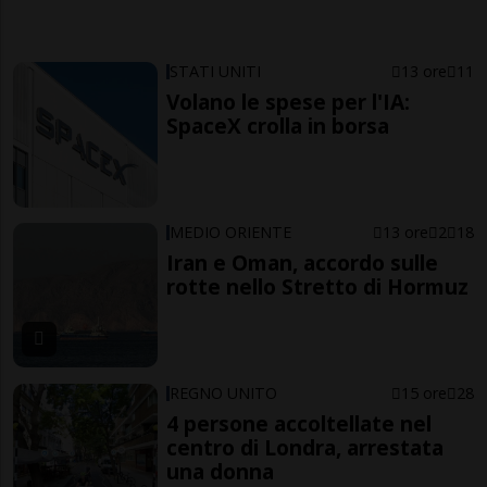
STATI UNITI
13 ore
11
Volano le spese per l'IA:
SpaceX crolla in borsa
MEDIO ORIENTE
13 ore
2
18
Iran e Oman, accordo sulle
rotte nello Stretto di Hormuz
REGNO UNITO
15 ore
28
4 persone accoltellate nel
centro di Londra, arrestata
una donna