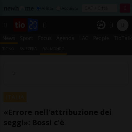
Affitta
Acquista
News
Sport
Focus
Agenda
LAC
People
TioTalk
TICINO
SVIZZERA
DAL MONDO
ITALIA
«Errore nell'attribuzione dei
seggi»: Bossi c'è