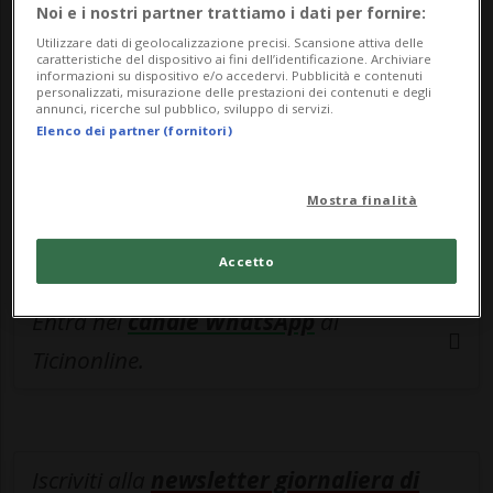
esclusivo!
Noi e i nostri partner trattiamo i dati per fornire:
Utilizzare dati di geolocalizzazione precisi. Scansione attiva delle
Sottoscrivi un abbonamento
Archivio
per
caratteristiche del dispositivo ai fini dell’identificazione. Archiviare
informazioni su dispositivo e/o accedervi. Pubblicità e contenuti
leggere questo articolo, oppure scegli
personalizzati, misurazione delle prestazioni dei contenuti e degli
annunci, ricerche sul pubblico, sviluppo di servizi.
MyTioAbo
per accedere all'archivio e
Elenco dei partner (fornitori)
navigare su sito e app senza pubblicità.
Mostra finalità
ACCEDI
Accetto
Entra nel
canale WhatsApp
di
Ticinonline.
Iscriviti alla
newsletter giornaliera di