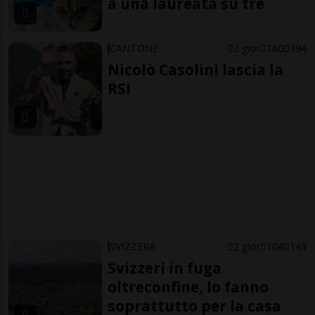
a una laureata su tre
CANTONE
2 gior
160
394
Nicolò Casolini lascia la
RSI
SVIZZERA
2 gior
104
143
Svizzeri in fuga
oltreconfine, lo fanno
soprattutto per la casa