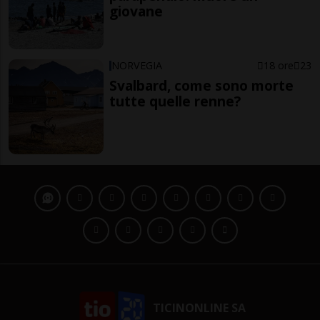
giovane
NORVEGIA
18 ore
23
Svalbard, come sono morte
tutte quelle renne?
TICINONLINE SA