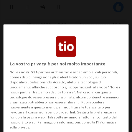
28 set 2022 - 18:06
Aggiornamento 18:34
ROMA - Non più Senatur, ma eletto alla
Camera. Se fino a ieri non compariva
nell'elenco del Viminale, oggi il nome di
La vostra privacy è per noi molto importante
Noi e i nostri
594
partner archiviamo e accediamo ai dati personali,
Umberto Bossi risulta compreso nel
come i dati di navigazione gli o identificatori univoci, sul tuo
dispositivo . Selezionando Accetto, abiliti le tecnologie di
collego plurinominale Lombardia 2
tracciamento affinché supportino gli scopi mostrati alla voce "Noi e i
nostri partner trattiamo i dati da fornire". Nel caso in cui queste
(Varese). Ci sarebbe stato un errore
tecnologie dovessero essere disabilitate, alcuni contenuti e annunci
visualizzati potrebbero non essere rilevanti. Puoi accedere
nell'attribuzione d...
nuovamente a questo menu per modificare le tue scelte o per
revocare il consenso facendo clic sul link Gestisci le preferenze in
fondo alla pagina web.. Tali scelte avranno effetto nel contesto del
nostro Sito web. Per maggiori informazioni, consulta l'Informativa
🔐 Sblocca il nostro archivio
sulla privacy.