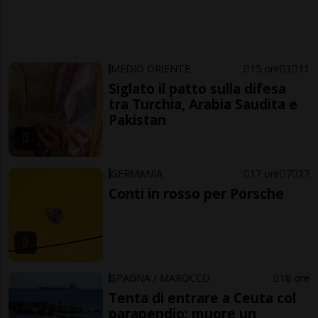
MEDIO ORIENTE
15 ore
1
11
Siglato il patto sulla difesa
tra Turchia, Arabia Saudita e
Pakistan
GERMANIA
17 ore
7
27
Conti in rosso per Porsche
SPAGNA / MAROCCO
18 ore
Tenta di entrare a Ceuta col
parapendio: muore un