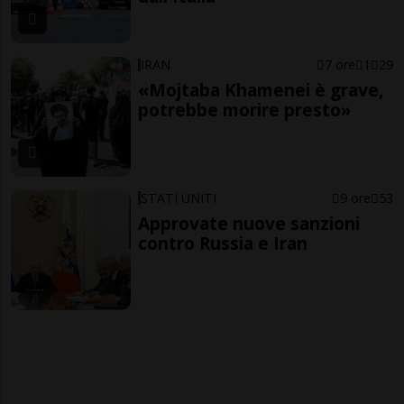
IRAN
7 ore
1
29
«Mojtaba Khamenei è grave,
potrebbe morire presto»
STATI UNITI
9 ore
53
Approvate nuove sanzioni
contro Russia e Iran