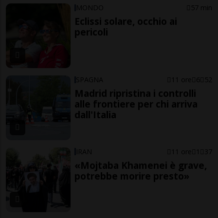
MONDO
57 min
Eclissi solare, occhio ai
pericoli
SPAGNA
11 ore
6
52
Madrid ripristina i controlli
alle frontiere per chi arriva
dall'Italia
IRAN
11 ore
1
37
«Mojtaba Khamenei è grave,
potrebbe morire presto»