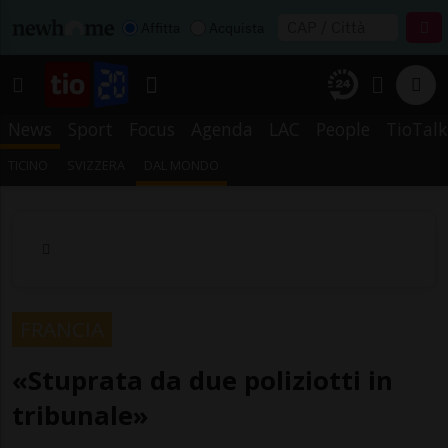
Affitta
Acquista
News
Sport
Focus
Agenda
LAC
People
TioTalk
TICINO
SVIZZERA
DAL MONDO
FRANCIA
«Stuprata da due poliziotti in
tribunale»