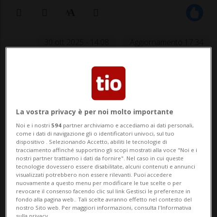
30 ott 2025 - 14:08
Aggiornamento 17:34
PARIGI - Due poliziotti addetti ai locali di
custodia del tribunale di Bobigny, vicino a
Parigi, sono stati posti in stato di fermo
La vostra privacy è per noi molto importante
dopo che una giovane donna ha
Noi e i nostri
594
partner archiviamo e accediamo ai dati personali,
come i dati di navigazione gli o identificatori univoci, sul tuo
denunciato di essere stata stuprata da
dispositivo . Selezionando Accetto, abiliti le tecnologie di
tracciamento affinché supportino gli scopi mostrati alla voce "Noi e i
loro la notte fra martedì e mercoledì
nostri partner trattiamo i dati da fornire". Nel caso in cui queste
tecnologie dovessero essere disabilitate, alcuni contenuti e annunci
scorsi. L...
visualizzati potrebbero non essere rilevanti. Puoi accedere
nuovamente a questo menu per modificare le tue scelte o per
revocare il consenso facendo clic sul link Gestisci le preferenze in
fondo alla pagina web.. Tali scelte avranno effetto nel contesto del
🔐 Sblocca il nostro archivio
nostro Sito web. Per maggiori informazioni, consulta l'Informativa
sulla privacy.