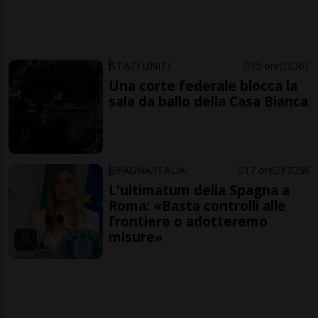
STATI UNITI
15 ore
1
61
Una corte federale blocca la
sala da ballo della Casa Bianca
SPAGNA/ITALIA
17 ore
17
56
L'ultimatum della Spagna a
Roma: «Basta controlli alle
frontiere o adotteremo
misure»