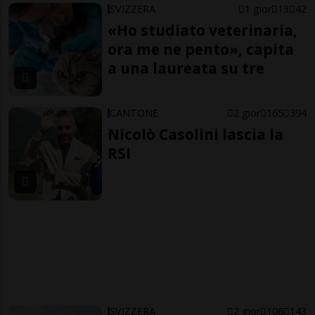
SVIZZERA
1 gior
13
42
«Ho studiato veterinaria,
ora me ne pento», capita
a una laureata su tre
CANTONE
2 gior
165
394
Nicolò Casolini lascia la
RSI
SVIZZERA
2 gior
106
143