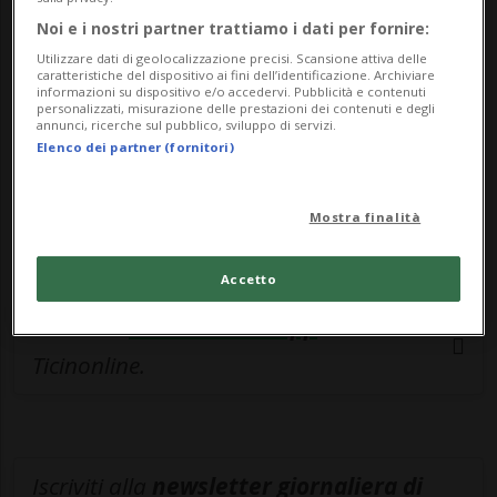
esclusivo!
Noi e i nostri partner trattiamo i dati per fornire:
Sottoscrivi un abbonamento
Archivio
per
Utilizzare dati di geolocalizzazione precisi. Scansione attiva delle
caratteristiche del dispositivo ai fini dell’identificazione. Archiviare
leggere questo articolo, oppure scegli
informazioni su dispositivo e/o accedervi. Pubblicità e contenuti
personalizzati, misurazione delle prestazioni dei contenuti e degli
MyTioAbo
per accedere all'archivio e
annunci, ricerche sul pubblico, sviluppo di servizi.
Elenco dei partner (fornitori)
navigare su sito e app senza pubblicità.
ACCEDI
Mostra finalità
Accetto
Entra nel
canale WhatsApp
di
Ticinonline.
Iscriviti alla
newsletter giornaliera di