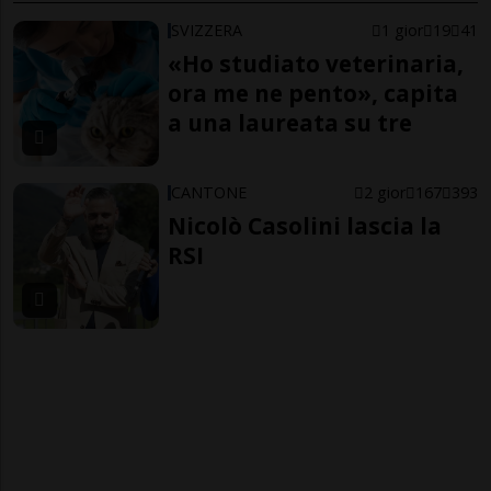
SVIZZERA
1 gior
19
41
«Ho studiato veterinaria,
ora me ne pento», capita
a una laureata su tre
CANTONE
2 gior
167
393
Nicolò Casolini lascia la
RSI