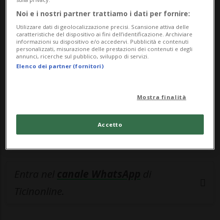
Noi e i nostri partner trattiamo i dati per fornire:
🔐 Sblocca il nostro archivio
Utilizzare dati di geolocalizzazione precisi. Scansione attiva delle
esclusivo!
caratteristiche del dispositivo ai fini dell’identificazione. Archiviare
informazioni su dispositivo e/o accedervi. Pubblicità e contenuti
personalizzati, misurazione delle prestazioni dei contenuti e degli
Sottoscrivi un abbonamento
Archivio
per
annunci, ricerche sul pubblico, sviluppo di servizi.
Elenco dei partner (fornitori)
leggere questo articolo, oppure scegli
MyTioAbo
per accedere all'archivio e
navigare su sito e app senza pubblicità.
Mostra finalità
ACCEDI
Accetto
Entra nel
canale WhatsApp
di
Ticinonline.