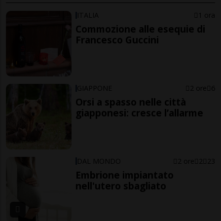
ITALIA
1 ora
Commozione alle esequie di
Francesco Guccini
GIAPPONE
2 ore
6
Orsi a spasso nelle città
giapponesi: cresce l’allarme
DAL MONDO
2 ore
2
23
Embrione impiantato
nell'utero sbagliato