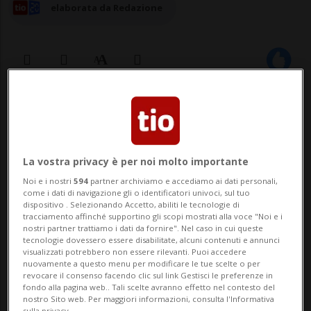
elaborata da Redazione
17 giu 2025 - 19:13
Aggiornamento 20:31
WASHINGTON - Donald Trump sta
La vostra privacy è per noi molto importante
seriamente considerando di unirsi alla
Noi e i nostri
594
partner archiviamo e accediamo ai dati personali,
guerra di Israele e lanciare un attacco
come i dati di navigazione gli o identificatori univoci, sul tuo
dispositivo . Selezionando Accetto, abiliti le tecnologie di
contro gli impianti nucleari dell'Iran, in
tracciamento affinché supportino gli scopi mostrati alla voce "Noi e i
nostri partner trattiamo i dati da fornire". Nel caso in cui queste
particolare quello di Fordow. Lo riporta il
tecnologie dovessero essere disabilitate, alcuni contenuti e annunci
visualizzati potrebbero non essere rilevanti. Puoi accedere
sito web Axios citando alcuni funzionari
nuovamente a questo menu per modificare le tue scelte o per
revocare il consenso facendo clic sul link Gestisci le preferenze in
americani.Sec...
fondo alla pagina web.. Tali scelte avranno effetto nel contesto del
nostro Sito web. Per maggiori informazioni, consulta l'Informativa
sulla privacy.