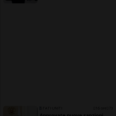
STATI UNITI
16 ore
73
Approvate nuove sanzioni