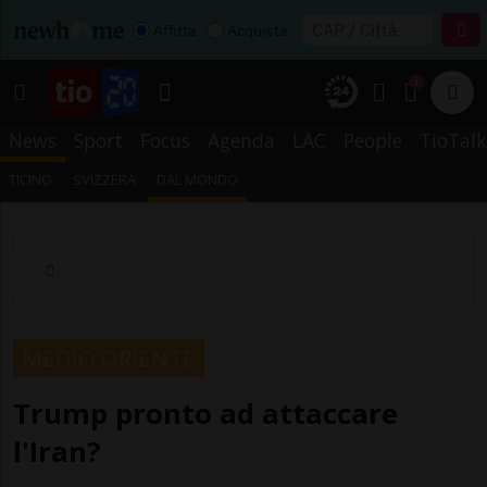
Affitta
Acquista
1
News
Sport
Focus
Agenda
LAC
People
TioTalk
TICINO
SVIZZERA
DAL MONDO
MEDIO ORIENTE
Trump pronto ad attaccare
l'Iran?