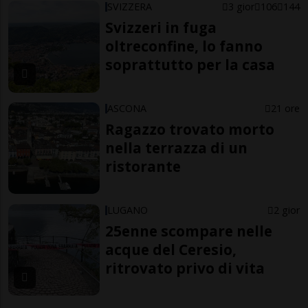
SVIZZERA
3 gior
106
144
Svizzeri in fuga
oltreconfine, lo fanno
soprattutto per la casa
ASCONA
21 ore
Ragazzo trovato morto
nella terrazza di un
ristorante
LUGANO
2 gior
25enne scompare nelle
acque del Ceresio,
ritrovato privo di vita