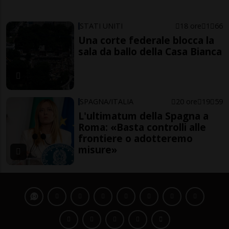
STATI UNITI
18 ore
1
66
Una corte federale blocca la
sala da ballo della Casa Bianca
SPAGNA/ITALIA
20 ore
19
59
L'ultimatum della Spagna a
Roma: «Basta controlli alle
frontiere o adotteremo
misure»