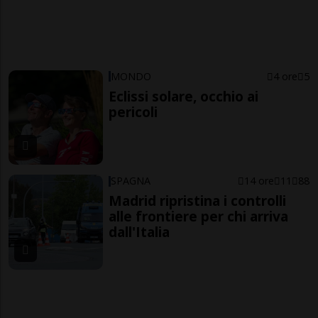
MONDO
4 ore
5
Eclissi solare, occhio ai
pericoli
SPAGNA
14 ore
11
88
Madrid ripristina i controlli
alle frontiere per chi arriva
dall'Italia