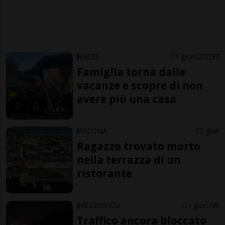
VAUD
1 gior
20
97
Famiglia torna dalle
vacanze e scopre di non
avere più una casa
ASCONA
2 gior
Ragazzo trovato morto
nella terrazza di un
ristorante
MEZZOVICO
1 gior
99
Traffico ancora bloccato