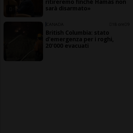
ritireremo finché Hamas non
sarà disarmato»
CANADA
18 ore
9
British Columbia: stato
d'emergenza per i roghi,
20'000 evacuati