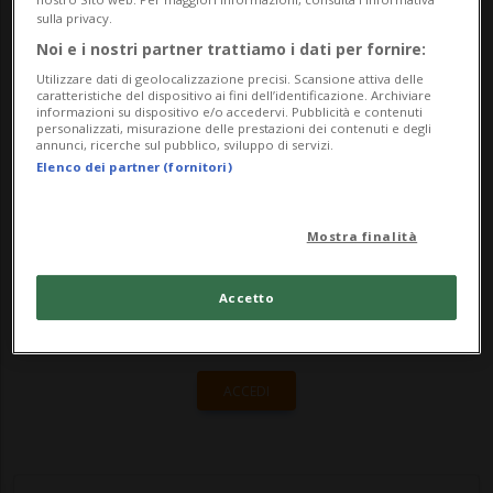
argomentazioni di procura e difesa in
sulla privacy.
apertura del processo per molestie
Noi e i nostri partner trattiamo i dati per fornire:
sessuali e s...
Utilizzare dati di geolocalizzazione precisi. Scansione attiva delle
caratteristiche del dispositivo ai fini dell’identificazione. Archiviare
informazioni su dispositivo e/o accedervi. Pubblicità e contenuti
personalizzati, misurazione delle prestazioni dei contenuti e degli
annunci, ricerche sul pubblico, sviluppo di servizi.
🔐 Sblocca il nostro archivio
Elenco dei partner (fornitori)
esclusivo!
Sottoscrivi un abbonamento
Archivio
per
Mostra finalità
leggere questo articolo, oppure scegli
MyTioAbo
per accedere all'archivio e
Accetto
navigare su sito e app senza pubblicità.
ACCEDI