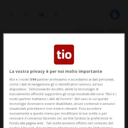
12 mag 2025 - 16:42
La vostra privacy è per noi molto importante
Noi e i nostri
594
partner archiviamo e accediamo ai dati personali,
come i dati di navigazione gli o identificatori univoci, sul tuo
NEW YORK - Mentre è tuttora in corso la
dispositivo . Selezionando Accetto, abiliti le tecnologie di
tracciamento affinché supportino gli scopi mostrati alla voce "Noi e i
selezione della giuria, Sean Combs è
nostri partner trattiamo i dati da fornire". Nel caso in cui queste
tecnologie dovessero essere disabilitate, alcuni contenuti e annunci
arrivato oggi in tribunale a Manhattan per
visualizzati potrebbero non essere rilevanti. Puoi accedere
nuovamente a questo menu per modificare le tue scelte o per
quello che potrebbe essere il giorno delle
revocare il consenso facendo clic sul link Gestisci le preferenze in
fondo alla pagina web.. Tali scelte avranno effetto nel contesto del
nostro Sito web. Per maggiori informazioni, consulta l'Informativa