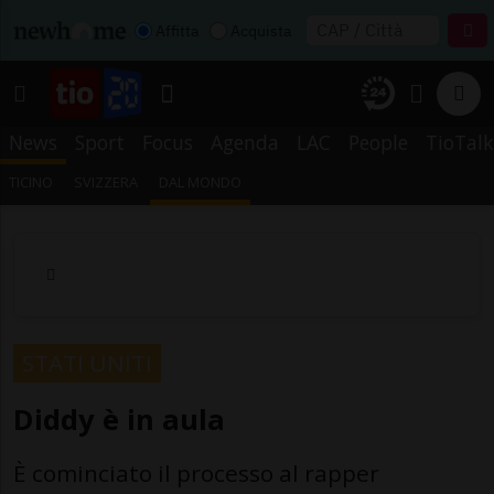
Affitta
Acquista
News
Sport
Focus
Agenda
LAC
People
TioTalk
TICINO
SVIZZERA
DAL MONDO
STATI UNITI
Diddy è in aula
È cominciato il processo al rapper