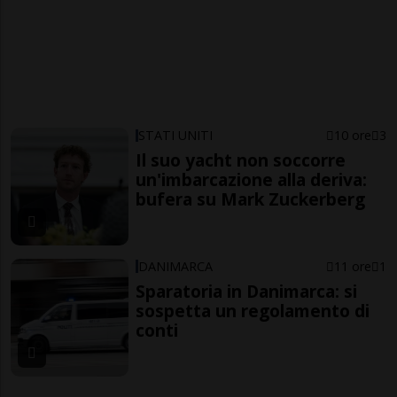
STATI UNITI
10 ore
3
Il suo yacht non soccorre
un'imbarcazione alla deriva:
bufera su Mark Zuckerberg
DANIMARCA
11 ore
1
Sparatoria in Danimarca: si
sospetta un regolamento di
conti