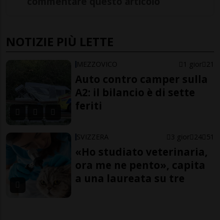
commentare questo articolo
NOTIZIE PIÙ LETTE
MEZZOVICO
1 gior
21
Auto contro camper sulla
A2: il bilancio è di sette
feriti
SVIZZERA
3 gior
24
51
«Ho studiato veterinaria,
ora me ne pento», capita
a una laureata su tre