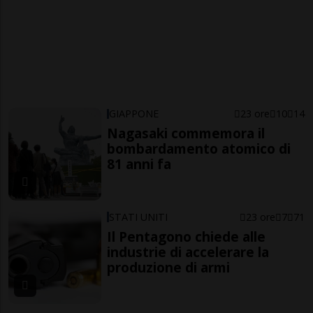
GIAPPONE
23 ore
10
14
Nagasaki commemora il
bombardamento atomico di
81 anni fa
STATI UNITI
23 ore
7
71
Il Pentagono chiede alle
industrie di accelerare la
produzione di armi