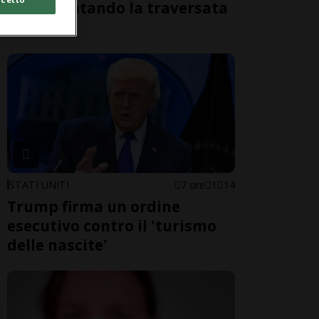
morti tentando la traversata
a nuoto
STATI UNITI
7 ore
1
14
Trump firma un ordine
esecutivo contro il 'turismo
delle nascite'