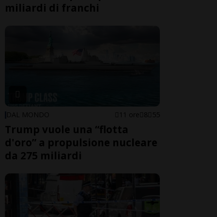
miliardi di franchi
DAL MONDO
11 ore
8
55
Trump vuole una “flotta
d'oro” a propulsione nucleare
da 275 miliardi