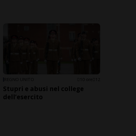
REGNO UNITO
10 ore
12
Stupri e abusi nel college
dell’esercito