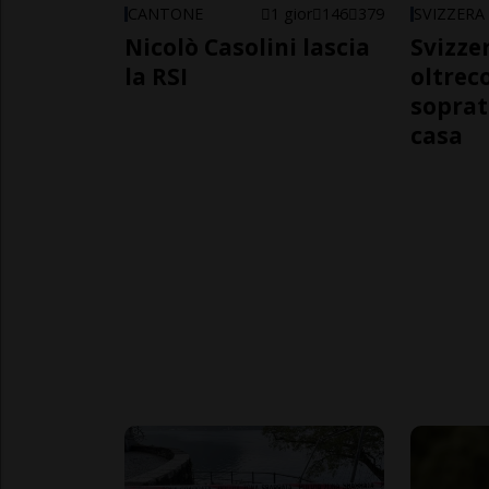
CANTONE
1 gior
146
379
SVIZZERA
Nicolò Casolini lascia
Svizzer
la RSI
oltrec
soprat
casa