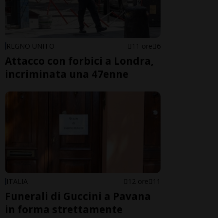
REGNO UNITO
11 ore
6
Attacco con forbici a Londra,
incriminata una 47enne
ITALIA
12 ore
11
Funerali di Guccini a Pavana
in forma strettamente