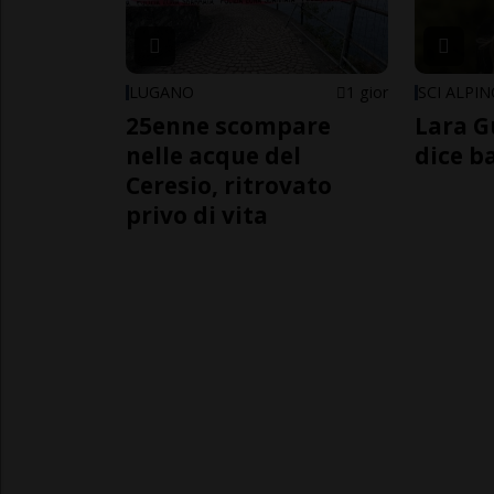
LUGANO
1 gior
SCI ALPI
25enne scompare
Lara G
nelle acque del
dice b
Ceresio, ritrovato
privo di vita