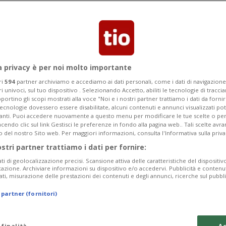
ori e polizia costretta ad usare idranti
fra gli agenti di polizia
a privacy è per noi molto importante
ri
594
partner archiviamo e accediamo ai dati personali, come i dati di navigazione 
ri univoci, sul tuo dispositivo . Selezionando Accetto, abiliti le tecnologie di tracc
portino gli scopi mostrati alla voce "Noi e i nostri partner trattiamo i dati da fornir
tecnologie dovessero essere disabilitate, alcuni contenuti e annunci visualizzati 
vanti. Puoi accedere nuovamente a questo menu per modificare le tue scelte o per
endo clic sul link Gestisci le preferenze in fondo alla pagina web.. Tali scelte avr
o del nostro Sito web. Per maggiori informazioni, consulta l'Informativa sulla priva
ostri partner trattiamo i dati per fornire:
ati di geolocalizzazione precisi. Scansione attiva delle caratteristiche del dispositivo 
icazione. Archiviare informazioni su dispositivo e/o accedervi. Pubblicità e contenu
ati, misurazione delle prestazioni dei contenuti e degli annunci, ricerche sul pubbl
 partner (fornitori)
 finalità
Ac