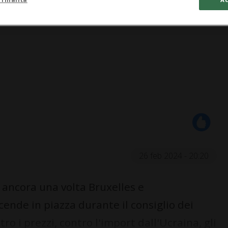
26 feb 2024 - 20:20
 ancora una volta Bruxelles e
cende in piazza durante il consiglio dei
ro i prezzi, contro l'import dall'Ucraina, gli