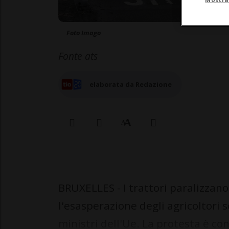
Foto Imago
Fonte ats
elaborata da Redazione
BRUXELLES - I trattori paralizzano
l'esasperazione degli agricoltori s
ministri dell'Ue. La protesta è cont