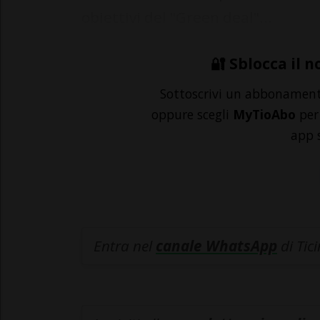
obiettivi del "Green deal"...
🔐 Sblocca il n
Sottoscrivi un abbonamen
oppure scegli
MyTioAbo
per 
app 
Entra nel
canale WhatsApp
di Tic