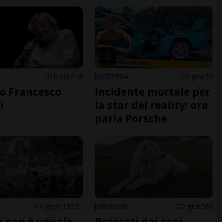
18 ore
18
SVIZZERA
2 gior
5
o Francesco
Incidente mortale per
i
la star dei reality: ora
parla Porsche
1 gior
15
31
GRIGIONI
2 gior
65
do non è uguale
Braccati dai cani