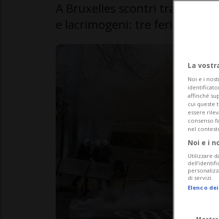
A Bruxelles scontri tra agricolt
e lacrimogeni: tre feriti anche 
La vostr
Noi e i nost
identificato
affinché sup
cui queste 
essere rile
consenso fac
nel contest
Noi e i n
Utilizzare d
dell’identif
personalizz
di servizi.
Elenco dei
Mostra