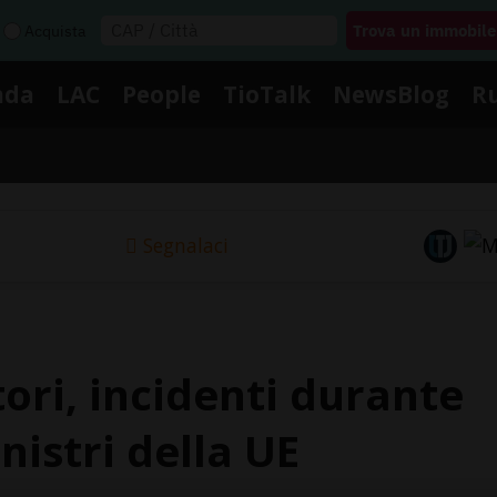
Acquista
nda
LAC
People
TioTalk
NewsBlog
R
Segnalaci
tori, incidenti durante
inistri della UE