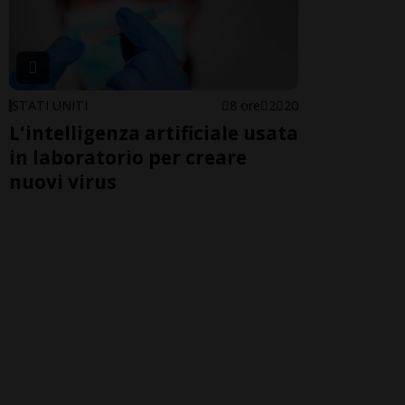
STATI UNITI
8 ore
2
20
L'intelligenza artificiale usata
in laboratorio per creare
nuovi virus