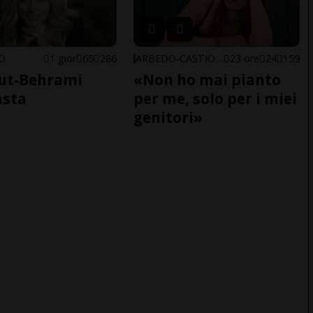
NO
1 gior
65
286
ARBEDO-CASTIONE
23 ore
24
159
ut-Behrami
«Non ho mai pianto
asta
per me, solo per i miei
genitori»