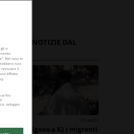
ULTIME NOTIZIE DAL
gli o
MONDO
iamento
e". Nel caso in
potrebbero non
 revocare il
anno effetto
cy.
ai fini
ti
ico, sviluppo
SPAGNA
5 ore
2
Ceuta, salgono a 82 i migranti
cetto