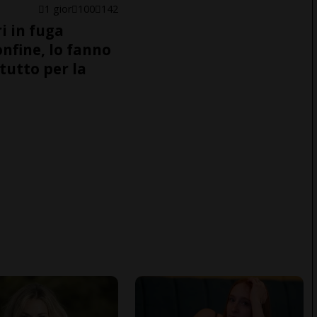
1 gior
100
142
i in fuga
onfine, lo fanno
tutto per la