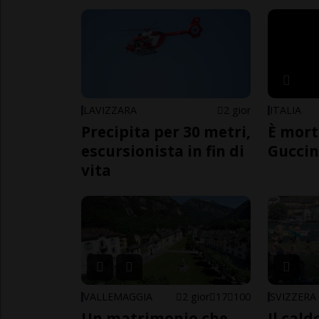
LAVIZZARA
2 gior
ITALIA
Precipita per 30 metri,
È mort
escursionista in fin di
Guccin
vita
VALLEMAGGIA
2 gior
17
100
SVIZZERA
Un matrimonio che
Il cal