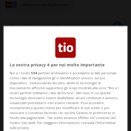
elaborata da Redazione
31 ago 2023 - 16:22
4
GOMA - Sarebbero 48 i morti causati dalla
La vostra privacy è per noi molto importante
repressione di una manifestazione anti-
Noi e i nostri
594
partner archiviamo e accediamo ai dati personali,
come i dati di navigazione gli o identificatori univoci, sul tuo
Onu nell'est della Repubblica democratica
dispositivo . Selezionando Accetto, abiliti le tecnologie di
tracciamento affinché supportino gli scopi mostrati alla voce "Noi e i
del Congo. Lo riportano fonti citate
nostri partner trattiamo i dati da fornire". Nel caso in cui queste
tecnologie dovessero essere disabilitate, alcuni contenuti e annunci
dall'Afp. Oltre ai 48 civili c'è anche un
visualizzati potrebbero non essere rilevanti. Puoi accedere
nuovamente a questo menu per modificare le tue scelte o per
poliziotto tra le persone uccise a Goma...
revocare il consenso facendo clic sul link Gestisci le preferenze in
fondo alla pagina web.. Tali scelte avranno effetto nel contesto del
nostro Sito web. Per maggiori informazioni, consulta l'Informativa
sulla privacy.