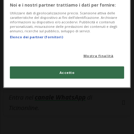
🔐 Sblocca il nostro archivio
Noi e i nostri partner trattiamo i dati per fornire:
esclusivo!
Utilizzare dati di geolocalizzazione precisi. Scansione attiva delle
caratteristiche del dispositivo ai fini dell’identificazione. Archiviare
informazioni su dispositivo e/o accedervi. Pubblicità e contenuti
Sottoscrivi un abbonamento
Archivio
per
personalizzati, misurazione delle prestazioni dei contenuti e degli
annunci, ricerche sul pubblico, sviluppo di servizi.
leggere questo articolo, oppure scegli
Elenco dei partner (fornitori)
MyTioAbo
per accedere all'archivio e
navigare su sito e app senza pubblicità.
Mostra finalità
ACCEDI
Accetto
Entra nel
canale WhatsApp
di
Ticinonline.