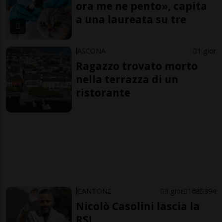
ora me ne pento», capita
a una laureata su tre
ASCONA
1 gior
Ragazzo trovato morto
nella terrazza di un
ristorante
CANTONE
3 gior
168
394
Nicolò Casolini lascia la
RSI