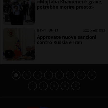
«Mojtaba Khamenei è grave,
potrebbe morire presto»
STATI UNITI
22 ore
1
83
Approvate nuove sanzioni
contro Russia e Iran