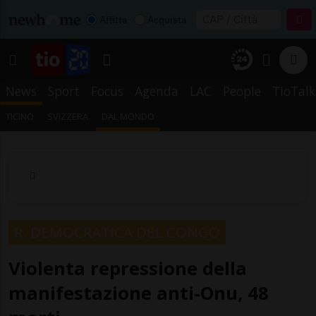
Affitta
Acquista
News
Sport
Focus
Agenda
LAC
People
TioTalk
TICINO
SVIZZERA
DAL MONDO
R. DEMOCRATICA DEL CONGO
Violenta repressione della
manifestazione anti-Onu, 48