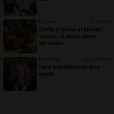
LOCARNO
1 gior
128
Crolla il palco al Monte
Verità: «È stato come
un'onda»
SCI ALPINO
2 gior
69
283
Lara Gut-Behrami dice
basta