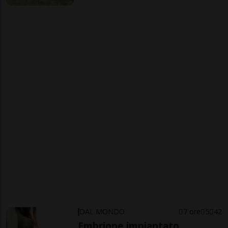
DAL MONDO
7 ore
5
42
Embrione impiantato