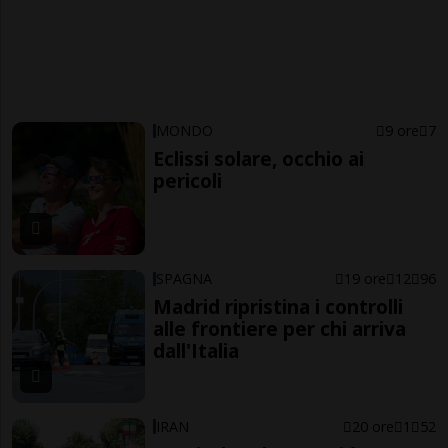
MONDO
9 ore
7
Eclissi solare, occhio ai
pericoli
SPAGNA
19 ore
12
96
Madrid ripristina i controlli
alle frontiere per chi arriva
dall'Italia
IRAN
20 ore
1
52