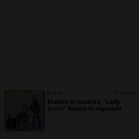
ITALIA
13 ore
9
Malore in vacanza, "Lady
Gucci" finisce in ospedale