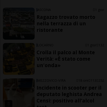
ASCONA
1 gior
Ragazzo trovato morto
nella terrazza di un
ristorante
LOCARNO
1 gior
132
Crolla il palco al Monte
Verità: «È stato come
un'onda»
MEZZOVICO-VIRA
18 ore
113
252
Incidente in scooter per il
deputato leghista Andrea
Censi: positivo all’alcol
test