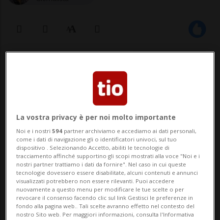
26 ago 2021 - 07:43
La vostra privacy è per noi molto importante
Noi e i nostri
594
partner archiviamo e accediamo ai dati personali,
come i dati di navigazione gli o identificatori univoci, sul tuo
dispositivo . Selezionando Accetto, abiliti le tecnologie di
MADRID - È stata estratta viva dalle
tracciamento affinché supportino gli scopi mostrati alla voce "Noi e i
nostri partner trattiamo i dati da fornire". Nel caso in cui queste
macerie una delle persone coinvolte nel
tecnologie dovessero essere disabilitate, alcuni contenuti e annunci
visualizzati potrebbero non essere rilevanti. Puoi accedere
crollo parziale di una palazzina
nuovamente a questo menu per modificare le tue scelte o per
revocare il consenso facendo clic sul link Gestisci le preferenze in
a Peñíscola, sulla costa orientale spagnola.
fondo alla pagina web.. Tali scelte avranno effetto nel contesto del
nostro Sito web. Per maggiori informazioni, consulta l'Informativa