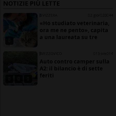
NOTIZIE PIÙ LETTE
SVIZZERA
2 gior
20
44
«Ho studiato veterinaria,
ora me ne pento», capita
a una laureata su tre
MEZZOVICO
15 ore
14
Auto contro camper sulla
A2: il bilancio è di sette
feriti