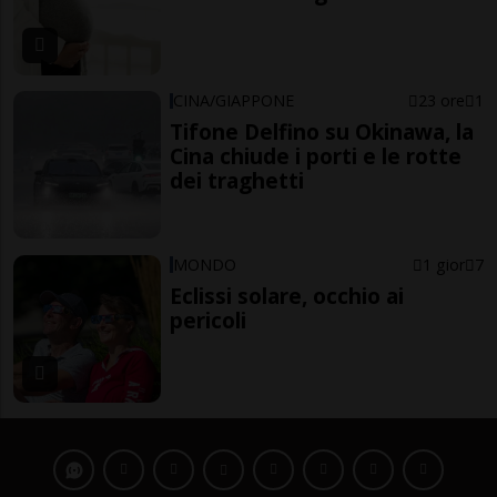
CINA/GIAPPONE
23 ore
1
Tifone Delfino su Okinawa, la
Cina chiude i porti e le rotte
dei traghetti
MONDO
1 gior
7
Eclissi solare, occhio ai
pericoli