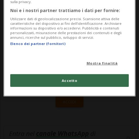
Il servizio d'emergenza della Comunità
sulla privacy.
Noi e i nostri partner trattiamo i dati per fornire:
Valenciana ha aggiunto ...
Utilizzare dati di geolocalizzazione precisi. Scansione attiva delle
caratteristiche del dispositivo ai fini dell’identificazione. Archiviare
informazioni su dispositivo e/o accedervi. Pubblicità e contenuti
🔐 Sblocca il nostro archivio
personalizzati, misurazione delle prestazioni dei contenuti e degli
annunci, ricerche sul pubblico, sviluppo di servizi.
esclusivo!
Elenco dei partner (fornitori)
Sottoscrivi un abbonamento
Archivio
per
Mostra finalità
leggere questo articolo, oppure scegli
MyTioAbo
per accedere all'archivio e
Accetto
navigare su sito e app senza pubblicità.
ACCEDI
Entra nel
canale WhatsApp
di