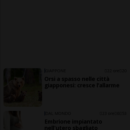
GIAPPONE
22 ore
20
Orsi a spasso nelle città
giapponesi: cresce l’allarme
DAL MONDO
23 ore
6
53
Embrione impiantato
nell'utero sbagliato