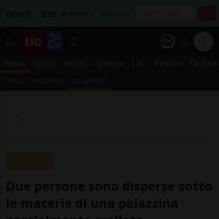
Affitta
Acquista
News
Sport
Focus
Agenda
LAC
People
TioTalk
TICINO
SVIZZERA
DAL MONDO
SPAGNA
Due persone sono disperse sotto
le macerie di una palazzina