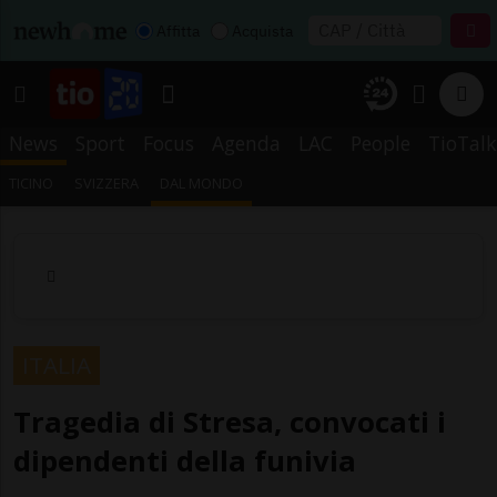
Affitta
Acquista
News
Sport
Focus
Agenda
LAC
People
TioTalk
TICINO
SVIZZERA
DAL MONDO
ITALIA
Tragedia di Stresa, convocati i
dipendenti della funivia