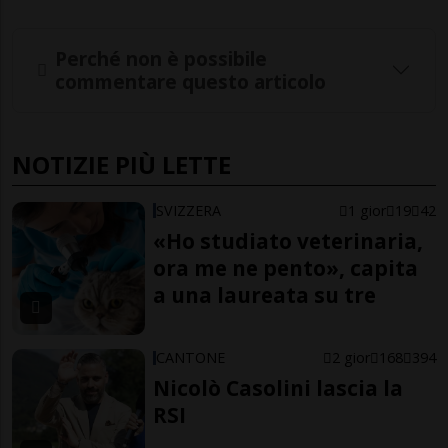
Perché non è possibile
commentare questo articolo
NOTIZIE PIÙ LETTE
SVIZZERA
1 gior
19
42
«Ho studiato veterinaria,
ora me ne pento», capita
a una laureata su tre
CANTONE
2 gior
168
394
Nicolò Casolini lascia la
RSI