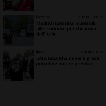
SPAGNA
15 ore
11
98
Madrid ripristina i controlli
alle frontiere per chi arriva
dall'Italia
IRAN
16 ore
1
53
«Mojtaba Khamenei è grave,
potrebbe morire presto»