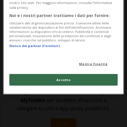
l'incidente della funivia del Mottarone nel
nostro Sito web. Per maggiori informazioni, consulta l'Informativa
sulla privacy.
quale domenica sono morte 14 persone,
Noi e i nostri partner trattiamo i dati per fornire:
tra cui due bambini. A quanto riferito, si
Utilizzare dati di geolocalizzazione precisi. Scansione attiva delle
caratteristiche del dispositivo ai fini dell’identificazione. Archiviare
tratta di un dipendente della Ferrovie del
informazioni su dispositivo e/o accedervi. Pubblicità e contenuti
personalizzati, misurazione delle prestazioni dei contenuti e degli
annunci, ricerche sul pubblico, sviluppo di servizi.
Mot...
Elenco dei partner (fornitori)
🔐 Sblocca il nostro archivio
Mostra finalità
esclusivo!
Accetto
Sottoscrivi un abbonamento
Archivio
per
leggere questo articolo, oppure scegli
MyTioAbo
per accedere all'archivio e
navigare su sito e app senza pubblicità.
ACCEDI