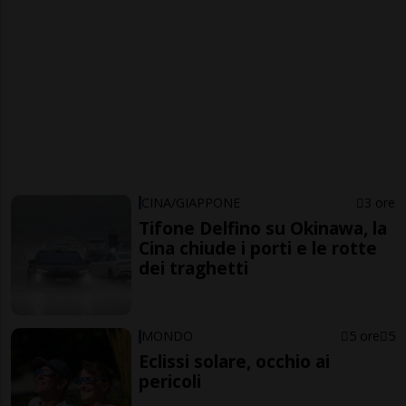
CINA/GIAPPONE
3 ore
Tifone Delfino su Okinawa, la
Cina chiude i porti e le rotte
dei traghetti
MONDO
5 ore
5
Eclissi solare, occhio ai
pericoli