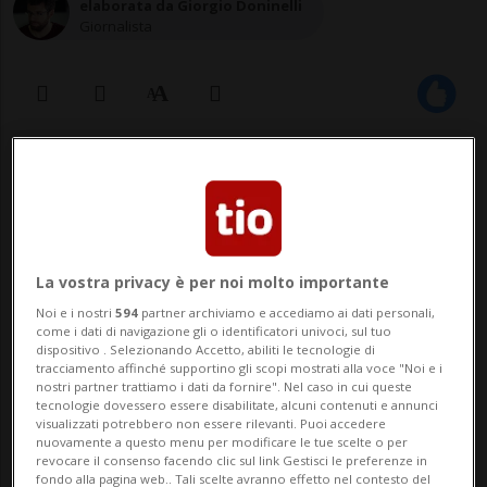
elaborata da Giorgio Doninelli
Giornalista
25 mag 2021 - 21:21
Aggiornamento 23:03
Convocati dai Carabinieri, per ora
come persone informate dei fatti, i
La vostra privacy è per noi molto importante
dipendenti delle Ferrovie del
Noi e i nostri
594
partner archiviamo e accediamo ai dati personali,
come i dati di navigazione gli o identificatori univoci, sul tuo
Mottarone.
dispositivo . Selezionando Accetto, abiliti le tecnologie di
tracciamento affinché supportino gli scopi mostrati alla voce "Noi e i
nostri partner trattiamo i dati da fornire". Nel caso in cui queste
tecnologie dovessero essere disabilitate, alcuni contenuti e annunci
STRESA - Ci sarebbe solo un nome, al
visualizzati potrebbero non essere rilevanti. Puoi accedere
nuovamente a questo menu per modificare le tue scelte o per
momento, nel registro degli indagati, per
revocare il consenso facendo clic sul link Gestisci le preferenze in
fondo alla pagina web.. Tali scelte avranno effetto nel contesto del