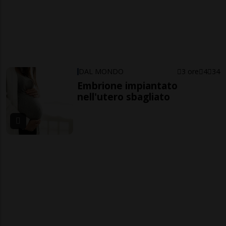
DAL MONDO
3 ore
4
34
Embrione impiantato
nell'utero sbagliato