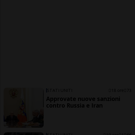
STATI UNITI
18 ore
73
Approvate nuove sanzioni
contro Russia e Iran
STATI UNITI
19 ore
1
66