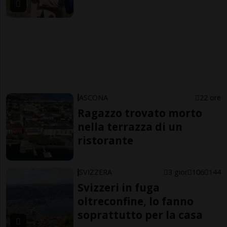
ASCONA
22 ore
Ragazzo trovato morto
nella terrazza di un
ristorante
SVIZZERA
3 gior
106
144
Svizzeri in fuga
oltreconfine, lo fanno
soprattutto per la casa