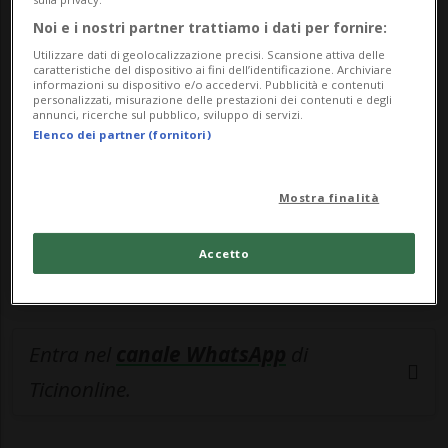
Noi e i nostri partner trattiamo i dati per fornire:
🔐 Sblocca il nostro archivio
Utilizzare dati di geolocalizzazione precisi. Scansione attiva delle
esclusivo!
caratteristiche del dispositivo ai fini dell’identificazione. Archiviare
informazioni su dispositivo e/o accedervi. Pubblicità e contenuti
personalizzati, misurazione delle prestazioni dei contenuti e degli
Sottoscrivi un abbonamento
Archivio
per
annunci, ricerche sul pubblico, sviluppo di servizi.
Elenco dei partner (fornitori)
leggere questo articolo, oppure scegli
MyTioAbo
per accedere all'archivio e
navigare su sito e app senza pubblicità.
Mostra finalità
ACCEDI
Accetto
Entra nel
canale WhatsApp
di
Ticinonline.