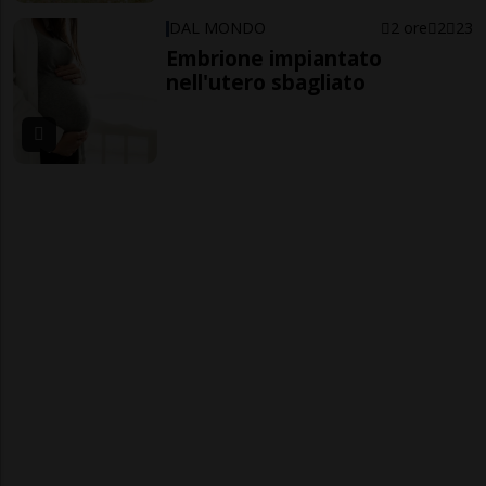
DAL MONDO
2 ore
2
23
Embrione impiantato
nell'utero sbagliato