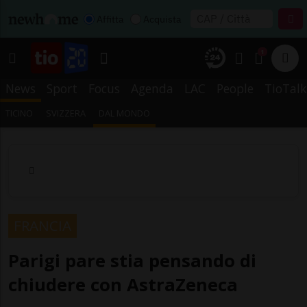
Affitta
Acquista
1
News
Sport
Focus
Agenda
LAC
People
TioTalk
TICINO
SVIZZERA
DAL MONDO
FRANCIA
Parigi pare stia pensando di
chiudere con AstraZeneca