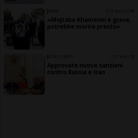
IRAN
15 ore
1
49
«Mojtaba Khamenei è grave,
potrebbe morire presto»
STATI UNITI
17 ore
73
Approvate nuove sanzioni
contro Russia e Iran