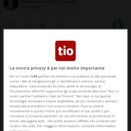
elaborata da Filippo Zanoli
Giornalista
18 apr 2021 - 15:52
PARIGI - Il contratto dell'Ue con
La vostra privacy è per noi molto importante
AstraZeneca che scade il 30 giugno è a
Noi e i nostri
594
partner archiviamo e accediamo ai dati personali,
rischio di rinnovo a causa dei ritardi di
come i dati di navigazione gli o identificatori univoci, sul tuo
dispositivo . Selezionando Accetto, abiliti le tecnologie di
consegna accumulati. Lo ha detto il
tracciamento affinché supportino gli scopi mostrati alla voce "Noi e i
nostri partner trattiamo i dati da fornire". Nel caso in cui queste
commissario per il mercato interno
tecnologie dovessero essere disabilitate, alcuni contenuti e annunci
visualizzati potrebbero non essere rilevanti. Puoi accedere
Thierry Breton in un'intervista su BFMTV.
nuovamente a questo menu per modificare le tue scelte o per
revocare il consenso facendo clic sul link Gestisci le preferenze in
«La mia p...
fondo alla pagina web.. Tali scelte avranno effetto nel contesto del
nostro Sito web. Per maggiori informazioni, consulta l'Informativa
sulla privacy.