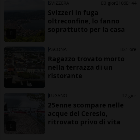
SVIZZERA
3 gior
106
144
Svizzeri in fuga
oltreconfine, lo fanno
soprattutto per la casa
ASCONA
21 ore
Ragazzo trovato morto
nella terrazza di un
ristorante
LUGANO
2 gior
25enne scompare nelle
acque del Ceresio,
ritrovato privo di vita