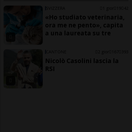
SVIZZERA
1 gior
19
42
«Ho studiato veterinaria,
ora me ne pento», capita
a una laureata su tre
CANTONE
2 gior
167
393
Nicolò Casolini lascia la
RSI