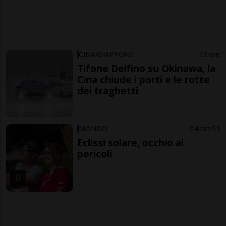
CINA/GIAPPONE
3 ore
Tifone Delfino su Okinawa, la
Cina chiude i porti e le rotte
dei traghetti
MONDO
4 ore
5
Eclissi solare, occhio ai
pericoli