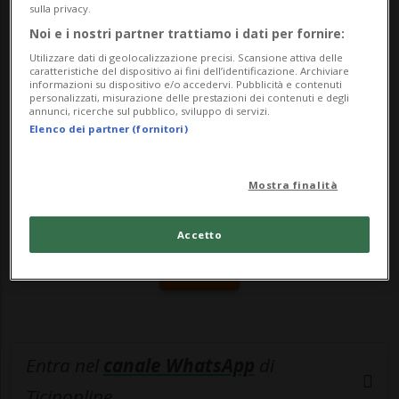
sulla privacy.
acc...
Noi e i nostri partner trattiamo i dati per fornire:
Utilizzare dati di geolocalizzazione precisi. Scansione attiva delle
caratteristiche del dispositivo ai fini dell’identificazione. Archiviare
🔐 Sblocca il nostro archivio
informazioni su dispositivo e/o accedervi. Pubblicità e contenuti
personalizzati, misurazione delle prestazioni dei contenuti e degli
esclusivo!
annunci, ricerche sul pubblico, sviluppo di servizi.
Elenco dei partner (fornitori)
Sottoscrivi un abbonamento
Archivio
per
leggere questo articolo, oppure scegli
Mostra finalità
MyTioAbo
per accedere all'archivio e
navigare su sito e app senza pubblicità.
Accetto
ACCEDI
Entra nel
canale WhatsApp
di
Ticinonline.