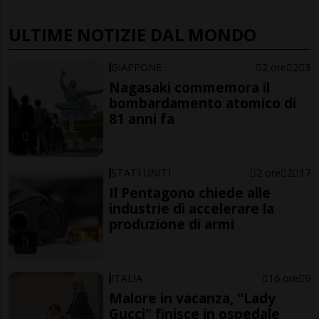
ULTIME NOTIZIE DAL MONDO
GIAPPONE
2 ore
2
3
Nagasaki commemora il
bombardamento atomico di
81 anni fa
STATI UNITI
2 ore
2
17
Il Pentagono chiede alle
industrie di accelerare la
produzione di armi
ITALIA
16 ore
9
Malore in vacanza, "Lady
Gucci" finisce in ospedale