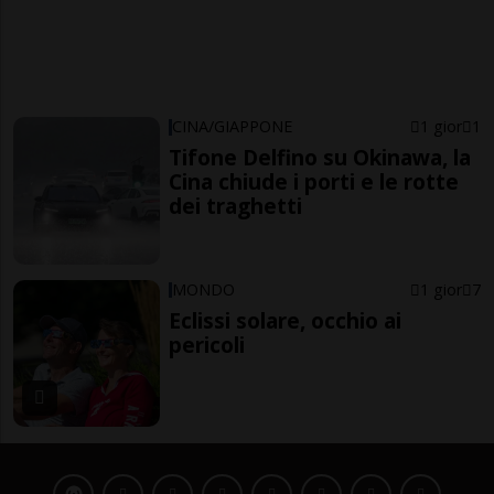
CINA/GIAPPONE
1 gior
1
Tifone Delfino su Okinawa, la
Cina chiude i porti e le rotte
dei traghetti
MONDO
1 gior
7
Eclissi solare, occhio ai
pericoli