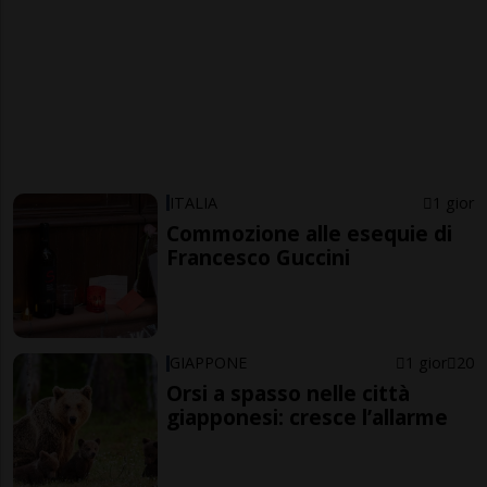
ITALIA
1 gior
Commozione alle esequie di
Francesco Guccini
GIAPPONE
1 gior
20
Orsi a spasso nelle città
giapponesi: cresce l’allarme