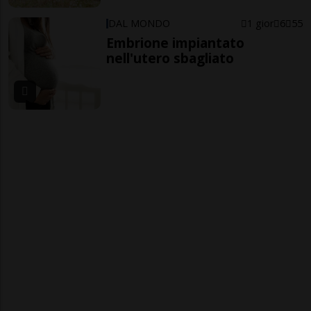
DAL MONDO
1 gior
6
55
Embrione impiantato
nell'utero sbagliato