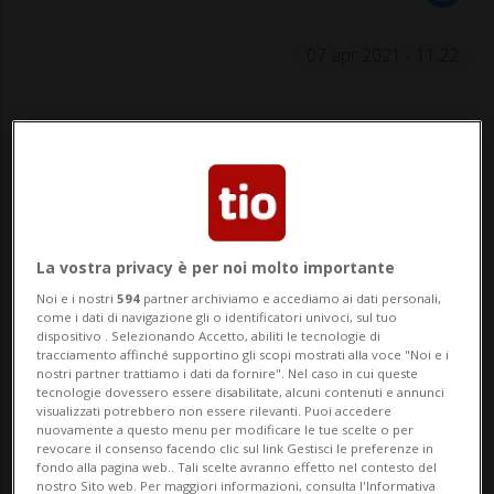
07 apr 2021 - 11:22
Si tratta del secondo ricovero in
poche settimane per il leader di Forza
Italia.
La vostra privacy è per noi molto importante
MILANO - Silvio Berlusconi è stato
Noi e i nostri
594
partner archiviamo e accediamo ai dati personali,
come i dati di navigazione gli o identificatori univoci, sul tuo
nuovamente ricoverato al San Raffaele di
dispositivo . Selezionando Accetto, abiliti le tecnologie di
tracciamento affinché supportino gli scopi mostrati alla voce "Noi e i
Milano. Come riferito dai media della
nostri partner trattiamo i dati da fornire". Nel caso in cui queste
tecnologie dovessero essere disabilitate, alcuni contenuti e annunci
vicina penisola - e confermato da alcune
visualizzati potrebbero non essere rilevanti. Puoi accedere
nuovamente a questo menu per modificare le tue scelte o per
fonti romane di Forza Italia - l'ex "premier"
revocare il consenso facendo clic sul link Gestisci le preferenze in
fondo alla pagina web.. Tali scelte avranno effetto nel contesto del
italiano si troverebbe in ospedale per
nostro Sito web. Per maggiori informazioni, consulta l'Informativa