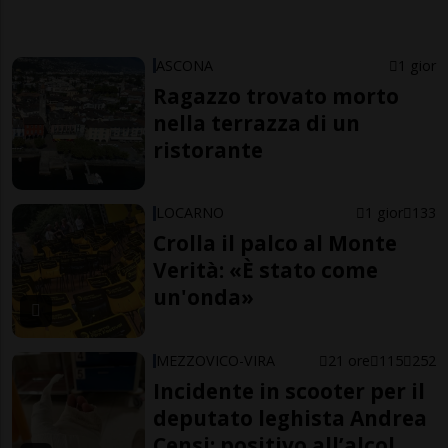
ASCONA
1 gior
Ragazzo trovato morto
nella terrazza di un
ristorante
LOCARNO
1 gior
133
Crolla il palco al Monte
Verità: «È stato come
un'onda»
MEZZOVICO-VIRA
21 ore
115
252
Incidente in scooter per il
deputato leghista Andrea
Censi: positivo all’alcol