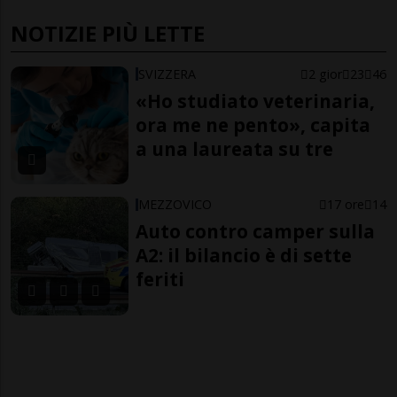
NOTIZIE PIÙ LETTE
SVIZZERA
2 gior
23
46
«Ho studiato veterinaria,
ora me ne pento», capita
a una laureata su tre
MEZZOVICO
17 ore
14
Auto contro camper sulla
A2: il bilancio è di sette
feriti