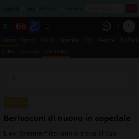
Affitta
Acquista
News
Sport
Focus
Agenda
LAC
People
TioTalk
TICINO
SVIZZERA
DAL MONDO
ITALIA
Berlusconi di nuovo in ospedale
L'ex "premier" italiano si trova al San