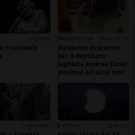
2 gior
19
MEZZOVICO-VIRA
3 ore
75
170
o Francesco
Incidente in scooter
i
per il deputato
leghista Andrea Censi:
positivo all’alcol test
1 gior
46
81
CANTONE
2 gior
13
lli a tappeto
Eclissi solare del 12