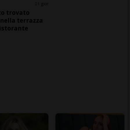
1 gior
o trovato
nella terrazza
ristorante