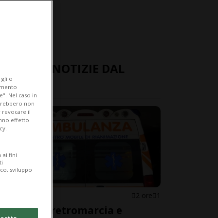
ULTIME NOTIZIE DAL
gli o
MONDO
iamento
e". Nel caso in
potrebbero non
 revocare il
anno effetto
cy.
ai fini
ti
ico, sviluppo
ITALIA
2 ore
1
Mette la retromarcia e
cetto