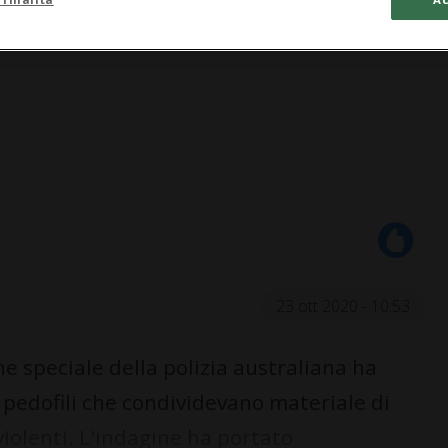
23 ott 2020 - 10:53
 speciale della polizia australiana ha
 pedofili che condividevano materiale di
violenti. L'indagine ha portato