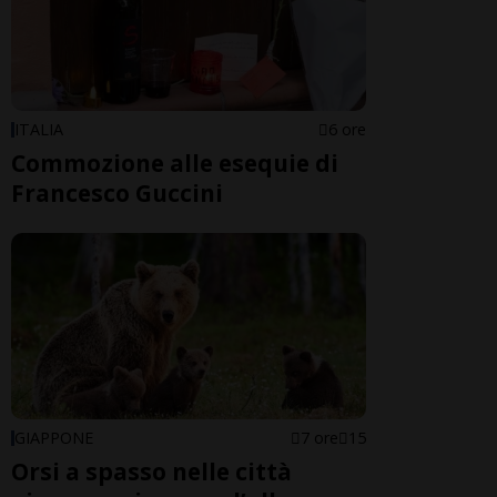
ITALIA
6 ore
Commozione alle esequie di
Francesco Guccini
GIAPPONE
7 ore
15
Orsi a spasso nelle città