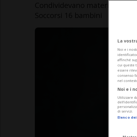
Condividevano materiale di abus
Soccorsi 16 bambini
La vostr
Noi e i nost
identificato
affinché sup
cui queste 
essere rile
consenso fac
nel contest
Noi e i n
Utilizzare d
dell’identif
personalizz
di servizi.
Elenco dei
Mostra