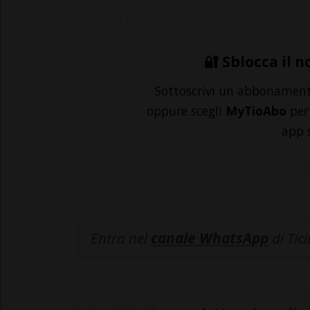
all'incriminazione di 44 uomi...
🔐 Sblocca il n
Sottoscrivi un abbonamen
oppure scegli
MyTioAbo
per 
app 
Entra nel
canale WhatsApp
di Tic