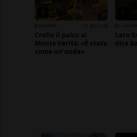
LOCARNO
1 gior
128
SCI ALPI
Crolla il palco al
Lara G
Monte Verità: «È stato
dice b
come un'onda»