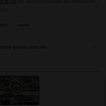
a di Tio
per ricevere le notizie più importanti
osta.
ofili
uomini
tare questo articolo