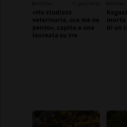
SVIZZERA
1 gior
19
42
ASCONA
«Ho studiato
Ragazz
veterinaria, ora me ne
morto 
pento», capita a una
di un 
laureata su tre