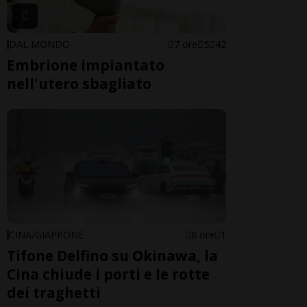
DAL MONDO
7 ore
5
42
Embrione impiantato
nell'utero sbagliato
CINA/GIAPPONE
8 ore
1
Tifone Delfino su Okinawa, la
Cina chiude i porti e le rotte
dei traghetti