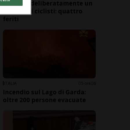
travolge deliberatamente un
gruppo di ciclisti: quattro
feriti
ITALIA
5 ore
6
Incendio sul Lago di Garda:
oltre 200 persone evacuate