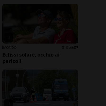
MONDO
10 ore
7
Eclissi solare, occhio ai
pericoli