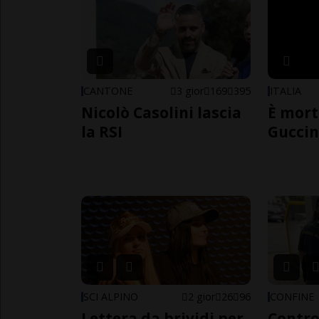
CANTONE
3 gior
169
395
ITALIA
Nicolò Casolini lascia
È mort
la RSI
Guccin
SCI ALPINO
2 gior
26
96
CONFINE
Lettera da brividi per
Contro