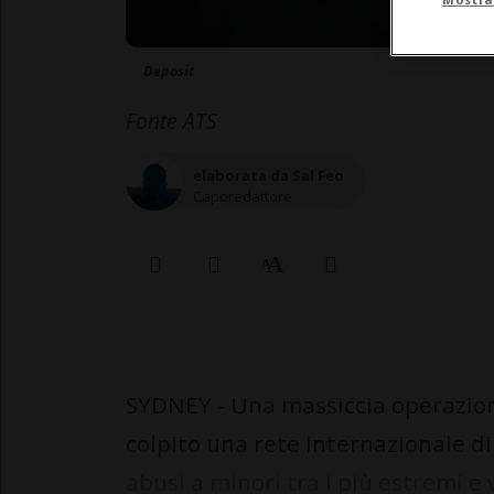
Deposit
Fonte ATS
elaborata da Sal Feo
Caporedattore
SYDNEY - Una massiccia operazione
colpito una rete internazionale di
abusi a minori tra i più estremi e 