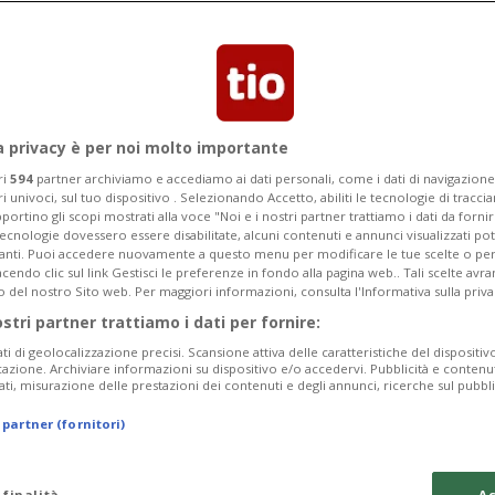
i a minori tra i più estremi e violenti.
a privacy è per noi molto importante
ri
594
partner archiviamo e accediamo ai dati personali, come i dati di navigazione 
ri univoci, sul tuo dispositivo . Selezionando Accetto, abiliti le tecnologie di tracc
portino gli scopi mostrati alla voce "Noi e i nostri partner trattiamo i dati da fornir
tecnologie dovessero essere disabilitate, alcuni contenuti e annunci visualizzati 
vanti. Puoi accedere nuovamente a questo menu per modificare le tue scelte o per
endo clic sul link Gestisci le preferenze in fondo alla pagina web.. Tali scelte avr
o del nostro Sito web. Per maggiori informazioni, consulta l'Informativa sulla priva
ostri partner trattiamo i dati per fornire:
ati di geolocalizzazione precisi. Scansione attiva delle caratteristiche del dispositivo 
icazione. Archiviare informazioni su dispositivo e/o accedervi. Pubblicità e contenu
ati, misurazione delle prestazioni dei contenuti e degli annunci, ricerche sul pubbl
 partner (fornitori)
 finalità
Ac