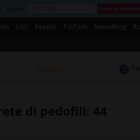
Acquista
nda
LAC
People
TioTalk
NewsBlog
R
Segnalaci
te di pedofili: 44