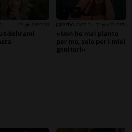
NO
2 gior
69
283
ARBEDO-CASTIONE
2 gior
24
154
ut-Behrami
«Non ho mai pianto
asta
per me, solo per i miei
genitori»